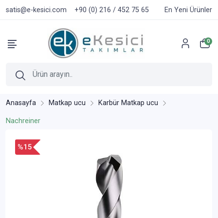
satis@e-kesici.com
+90 (0) 216 / 452 75 65
En Yeni Ürünler
0
Anasayfa
Matkap ucu
Karbür Matkap ucu
Nachreiner
%15