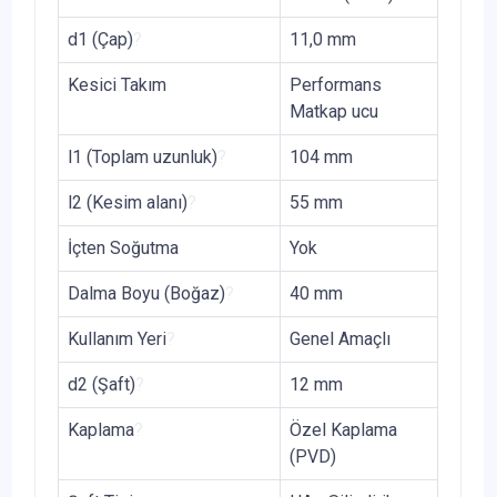
d1 (Çap)
?
11,0 mm
Kesici Takım
Performans
Matkap ucu
l1 (Toplam uzunluk)
?
104 mm
l2 (Kesim alanı)
?
55 mm
İçten Soğutma
Yok
Dalma Boyu (Boğaz)
?
40 mm
Kullanım Yeri
?
Genel Amaçlı
d2 (Şaft)
?
12 mm
Kaplama
?
Özel Kaplama
(PVD)