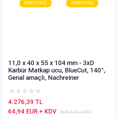
11,0 x 40 x 55 x 104 mm - 3xD
Karbür Matkap ucu, BlueCut, 140°,
Genal amaçlı, Nachreiner
4.276,39 TL
64,94 EUR + KDV
76,40 EUR + KDV