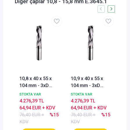
Diğer çaplar 10,8 - 15,8 mm E.3645.1
10,8 x 40 x 55 x
10,9 x 40 x 55 x
11,
104 mm - 3xD
104 mm - 3xD
104
Karbür Matkap
Karbür Matkap
Kar
STOKTA VAR
STOKTA VAR
STO
ucu, BlueCut,
ucu, BlueCut,
ucu
4.276,39 TL
4.276,39 TL
4.2
140°, Genal
140°, Genal
140
64,94 EUR + KDV
64,94 EUR + KDV
64,
amaçlı,
amaçlı,
ama
76,40 EUR +
%15
76,40 EUR +
%15
76,
Nachreiner
Nachreiner
Nac
KDV
KDV
KD