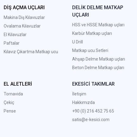
DİŞ AÇMA UÇLARI
DELİK DELME MATKAP
UÇLARI
Makina Diş Kılavıuzlar
HSS ve HSSE Matkap uçları
Ovalama Kılavuzlar
Karbür Matkap uçları
El Kılavuzlar
U Drill
Paftalar
Matkap ucu Setleri
Kılavız Çıkartma Matkap ucu
A
hşap Delme Matkap uçları
Beton Delme Matkap uçları
EL ALETLERİ
EKESİCİ TAKIMLAR
Tornavida
İletişim
Çekiç
Hakkımızda
Pense
+90 (0) 216 452 75 65
satis@e-kesici.com