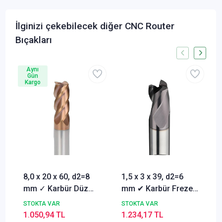
İlginizi çekebilecek diğer CNC Router
Bıçakları
Aynı
Gün
Kargo
8,0 x 20 x 60, d2=8
1,5 x 3 x 39, d2=6
mm ✓ Karbür Düz
mm ✔ Karbür Freze
Freze, Parmak freze
ucu, Z=3, Kaplamalı,
STOKTA VAR
STOKTA VAR
ucu Z=4,TiSiN
30°
1.050,94 TL
1.234,17 TL