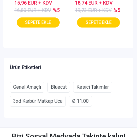
Kaplamalı
15,96 EUR + KDV
18,74 EUR + KDV
16,80 EUR + KDV
%5
19,73 EUR + KDV
%5
Ürün Etiketleri
Genel Amaçlı
Bluecut
Kesici Takımlar
3xd Karbür Matkap Ucu
Ø 11.00
Bizi Sosyal Medyada Takipte kalın!