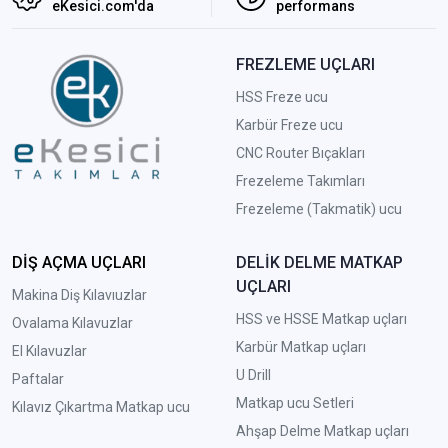
eKesici.com'da
performans
FREZLEME UÇLARI
HSS Freze ucu
Karbür Freze ucu
CNC Router Bıçakları
Frezeleme Takımları
Frezeleme (Takmatik) ucu
DİŞ AÇMA UÇLARI
DELİK DELME MATKAP
UÇLARI
Makina Diş Kılavıuzlar
HSS ve HSSE Matkap uçları
Ovalama Kılavuzlar
Karbür Matkap uçları
El Kılavuzlar
U Drill
Paftalar
Matkap ucu Setleri
Kılavız Çıkartma Matkap ucu
A
hşap Delme Matkap uçları