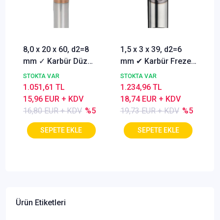
8,0 x 20 x 60, d2=8
1,5 x 3 x 39, d2=6
mm ✓ Karbür Düz
mm ✔ Karbür Freze
Freze, Parmak freze
ucu, Z=3, Kaplamalı,
STOKTA VAR
STOKTA VAR
ucu Z=4,TiSiN
30°
1.051,61 TL
1.234,96 TL
Kaplamalı
15,96 EUR + KDV
18,74 EUR + KDV
16,80 EUR + KDV
%5
19,73 EUR + KDV
%5
Ürün Etiketleri