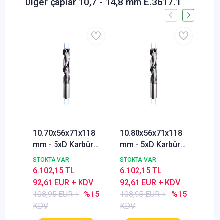
Diğer çaplar 10,7 - 14,8 mm E.3617.1
10.70x56x71x118
10.80x56x71x118
10.
mm - 5xD Karbür
mm - 5xD Karbür
mm 
Matkabı, BlueCut,
Matkabı, BlueCut,
Mat
STOKTA VAR
STOKTA VAR
STO
140°, İçten
140°, İçten
140
6.102,15 TL
6.102,15 TL
6.1
Soğutmalı
Soğutmalı
Soğ
92,61 EUR + KDV
92,61 EUR + KDV
92,
108,95 EUR +
%15
108,95 EUR +
%15
108
KDV
KDV
KD