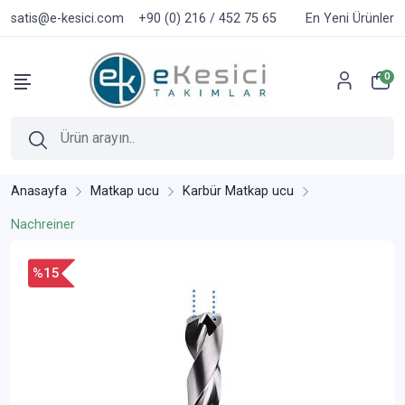
satis@e-kesici.com
+90 (0) 216 / 452 75 65
En Yeni Ürünler
0
Anasayfa
Matkap ucu
Karbür Matkap ucu
Nachreiner
%15