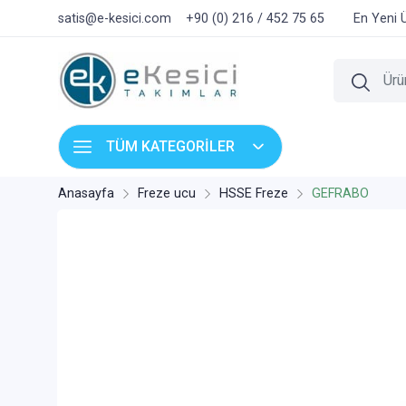
satis@e-kesici.com
+90 (0) 216 / 452 75 65
En Yeni 
TÜM KATEGORİLER
Anasayfa
Freze ucu
HSSE Freze
GEFRABO