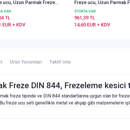
e ucu, Uzun Parmak Freze
Freze ucu, Uzun Parmak 
44, Frezeleme kesici takım,
DIN844, Frezeleme kesici 
TA VAR
STOKTA VAR
Z=4
04 TL
961,39 TL
1 EUR + KDV
14,60 EUR + KDV
ri
Ürün Yorumları
Teklif İste
 Freze DIN 844, Frezeleme kesici ta
armak freze tipinde ve DIN 844 standartlarına uygun olan bir freze
 Bu freze ucu seti genellikle metal ve ahşap gibi malzemelerin işl