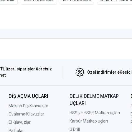
TL üzeri siparişler ücretsiz
Özel İndirimler eKesic
mat
DİŞ AÇMA UÇLARI
DELİK DELME MATKAP
UÇLARI
Makina Diş Kılavıuzlar
HSS ve HSSE Matkap uçları
Ovalama Kılavuzlar
Karbür Matkap uçları
El Kılavuzlar
U Drill
Paftalar