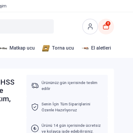
işim
0
Matkap ucu
Torna ucu
El aletleri
- HSS
Ürününüz gün içerisinde teslim
edilir
e
kım,
Senin İçin Tüm Siparişlerini
Özenle Hazırlıyoruz
Ürünü 14 gün içerisinde ücretsiz
ve kolayca iade edebilirsiniz.