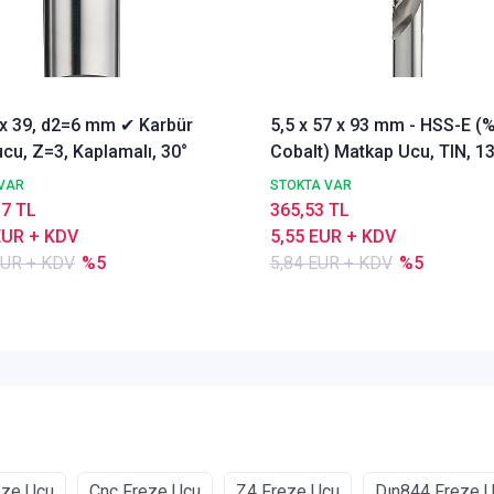
3 x 39, d2=6 mm ✔ Karbür
5,5 x 57 x 93 mm - HSS-E (
cu, Z=3, Kaplamalı, 30°
Cobalt) Matkap Ucu, TIN, 13
DIN338 Delik Delme ucu,
VAR
STOKTA VAR
Nachreiner
17 TL
365,53 TL
EUR + KDV
5,55 EUR + KDV
EUR + KDV
%5
5,84 EUR + KDV
%5
eze Ucu
Cnc Freze Ucu
Z4 Freze Ucu
Dın844 Freze 