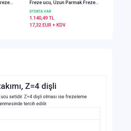
Freze
Freze ucu, Uzun Parmak Freze
takım,
DIN844, Frezeleme kesici takım,
STOKTA VAR
Z=4
1.140,49 TL
17,32 EUR + KDV
kımı, Z=4 dişli
 ucu setidir. Z=4 dişli olması ise frezeleme
enmesinde tercih edilir.