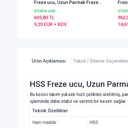
Freze ucu, Uzun Parmak Freze
Frez
DIN844, Frezeleme kesici takım,
DIN8
STOKTA VAR
STOK
Z=4
Z=4
605,80 TL
962,
9,20 EUR + KDV
14,6
Ürün Açıklaması
Taksit / Ödeme Seçenekle
HSS Freze ucu, Uzun Parmak
Bu kesici takım yüksek hızlı çelikten üretilmiş, p
işleminde daha stabil ve verimli bir kesim sağlar.
Teknik Özellikler
Ham madde
?
HSS