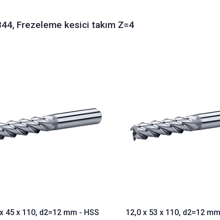
44, Frezeleme kesici takım Z=4
 x 45 x 110, d2=12 mm - HSS
12,0 x 53 x 110, d2=12 mm