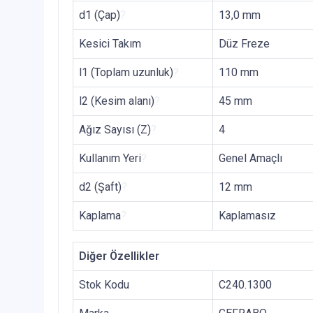
d1 (Çap)
?
13,0 mm
Kesici Takım
Düz Freze
l1 (Toplam uzunluk)
?
110 mm
l2 (Kesim alanı)
?
45 mm
Ağız Sayısı (Z)
?
4
Kullanım Yeri
?
Genel Amaçlı
d2 (Şaft)
?
12 mm
Kaplama
?
Kaplamasız
Diğer Özellikler
Stok Kodu
C240.1300