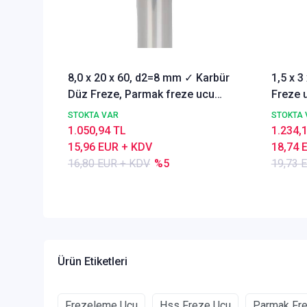
8,0 x 20 x 60, d2=8 mm ✓ Karbür
1,5 x 
Düz Freze, Parmak freze ucu
Freze u
Z=4,TiSiN Kaplamalı
STOKTA VAR
STOKTA 
1.050,94 TL
1.234,
15,96 EUR + KDV
18,74 
16,80 EUR + KDV
%5
19,73 
Ürün Etiketleri
Frezeleme Ucu
Hss Freze Ucu
Parmak Fr