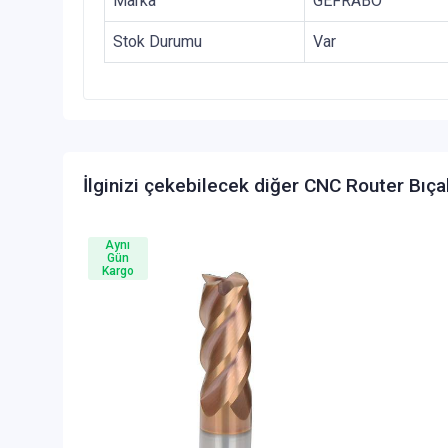
Marka
GEFRABO
Stok Durumu
Var
İlginizi çekebilecek diğer CNC Router Bıça
Aynı
Gün
Kargo