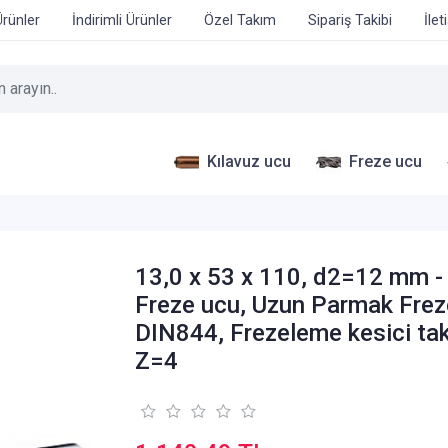
Ürünler
İndirimli Ürünler
Özel Takım
Sipariş Takibi
İlet
Kılavuz ucu
Freze ucu
13,0 x 53 x 110, d2=12 mm 
Freze ucu, Uzun Parmak Frez
DIN844, Frezeleme kesici ta
Z=4