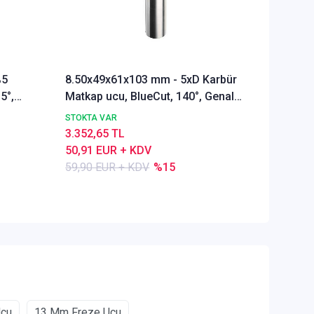
%5
8.50x49x61x103 mm - 5xD Karbür
Ø Rainb
5°,
Matkap ucu, BlueCut, 140°, Genal
Freze u
amaçlı
Alümyu
STOKTA VAR
STOKTA 
3.352,65 TL
5.286,1
50,91 EUR + KDV
80,28 E
59,90 EUR + KDV
%15
84,50 E
Ucu
13 Mm Freze Ucu