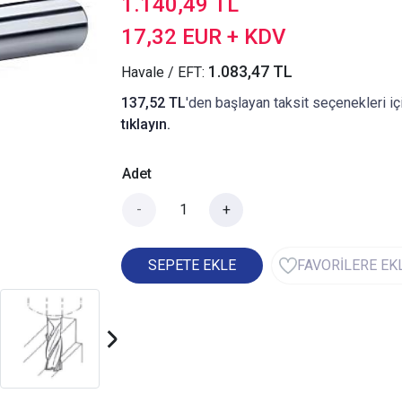
1.140,49 TL
17,32 EUR + KDV
1.083,47 TL
Havale / EFT:
137,52 TL
'den başlayan taksit seçenekleri iç
tıklayın.
Adet
-
+
SEPETE EKLE
FAVORİLERE EK