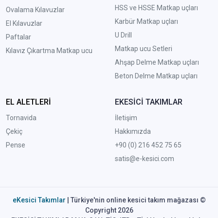
HSS ve HSSE Matkap uçları
Ovalama Kılavuzlar
Karbür Matkap uçları
El Kılavuzlar
U Drill
Paftalar
Matkap ucu Setleri
Kılavız Çıkartma Matkap ucu
A
hşap Delme Matkap uçları
Beton Delme Matkap uçları
EL ALETLERİ
EKESİCİ TAKIMLAR
Tornavida
İletişim
Çekiç
Hakkımızda
Pense
+90 (0) 216 452 75 65
satis@e-kesici.com
eKesici Takımlar
| Türkiye'nin online kesici takım mağazası ©
Copyright 2026