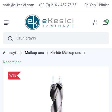
satis@e-kesici.com
+90 (0) 216 / 452 75 65
En Yeni Ürünler
0
Anasayfa
Matkap ucu
Karbür Matkap ucu
Nachreiner
%15