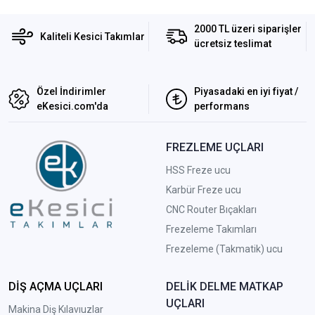
2000 TL üzeri siparişler
Kaliteli Kesici Takımlar
ücretsiz teslimat
Özel İndirimler
Piyasadaki en iyi fiyat /
eKesici.com'da
performans
FREZLEME UÇLARI
HSS Freze ucu
Karbür Freze ucu
CNC Router Bıçakları
Frezeleme Takımları
Frezeleme (Takmatik) ucu
DİŞ AÇMA UÇLARI
DELİK DELME MATKAP
UÇLARI
Makina Diş Kılavıuzlar