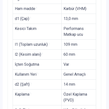
Ham madde
?
Karbür (VHM)
d1 (Çap)
?
13,0 mm
Kesici Takım
Performans
Matkap ucu
l1 (Toplam uzunluk)
?
109 mm
l2 (Kesim alanı)
?
60 mm
İçten Soğutma
Var
Kullanım Yeri
?
Genel Amaçlı
d2 (Şaft)
?
14 mm
Kaplama
?
Özel Kaplama
(PVD)