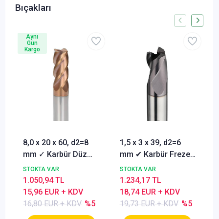
Bıçakları
Aynı
Gün
Kargo
8,0 x 20 x 60, d2=8
1,5 x 3 x 39, d2=6
mm ✓ Karbür Düz
mm ✔ Karbür Freze
Freze, Parmak freze
ucu, Z=3, Kaplamalı,
STOKTA VAR
STOKTA VAR
ucu Z=4,TiSiN
30°
1.050,94 TL
1.234,17 TL
Kaplamalı
15,96 EUR + KDV
18,74 EUR + KDV
16,80 EUR + KDV
%5
19,73 EUR + KDV
%5