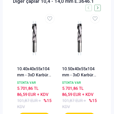
Diğer çaplar 10,4 - 14,0 mm E.3646.1
10.40x40x55x104
10.50x40x55x104
10
mm - 3xD Karbür
mm - 3xD Karbür
- 3
Matkabı, BlueCut,
Matkabı, BlueCut,
Mat
STOKTA VAR
STOKTA VAR
STO
140°, İçten
140°, İçten
140
5.701,86 TL
5.701,86 TL
5.7
Soğutmalı
Soğutmalı
Soğ
86,59 EUR + KDV
86,59 EUR + KDV
86,
101,87 EUR +
%15
101,87 EUR +
%15
101
KDV
KDV
KD