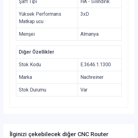
Şaft Tipi
HA - Silindirik
Yüksek Performans
3xD
Matkap ucu
?
Menşei
Almanya
Diğer Özellikler
Stok Kodu
E.3646.1.1300
Marka
Nachreiner
Stok Durumu
Var
İlginizi çekebilecek diğer CNC Router