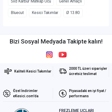
5xd Karbür Matkap Ucu
Genel Amaçlı
Bluecut
Kesici Takımlar
Ø 13.80
Bizi Sosyal Medyada Takipte kalın!
2000 TL üzeri siparişler
Kaliteli Kesici Takımlar
ücretsiz teslimat
Özel İndirimler
Piyasadaki en iyi fiyat /
eKesici.com'da
performans
FREZLEME UÇLARI