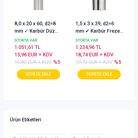
8,0 x 20 x 60, d2=8
1,5 x 3 x 39, d2=6
mm ✓ Karbür Düz
mm ✔ Karbür Freze
Freze, Parmak freze
ucu, Z=3, Kaplamalı,
STOKTA VAR
STOKTA VAR
ucu Z=4,TiSiN
30°
1.051,61 TL
1.234,96 TL
Kaplamalı
15,96 EUR + KDV
18,74 EUR + KDV
16,80 EUR + KDV
%5
19,73 EUR + KDV
%5
Ürün Etiketleri