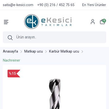
satis@e-kesici.com
+90 (0) 216 / 452 75 65
En Yeni Ürünler
0
Anasayfa
Matkap ucu
Karbür Matkap ucu
Nachreiner
%15