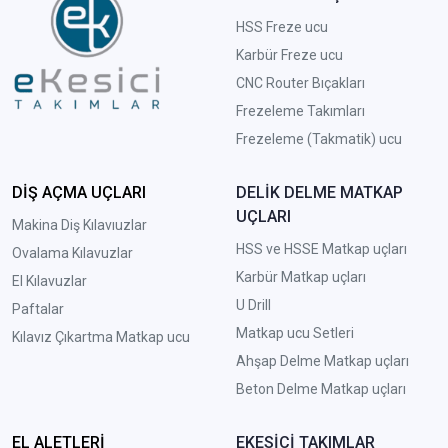
HSS Freze ucu
Karbür Freze ucu
CNC Router Bıçakları
Frezeleme Takımları
Frezeleme (Takmatik) ucu
DİŞ AÇMA UÇLARI
DELİK DELME MATKAP
UÇLARI
Makina Diş Kılavıuzlar
HSS ve HSSE Matkap uçları
Ovalama Kılavuzlar
Karbür Matkap uçları
El Kılavuzlar
U Drill
Paftalar
Matkap ucu Setleri
Kılavız Çıkartma Matkap ucu
A
hşap Delme Matkap uçları
Beton Delme Matkap uçları
EL ALETLERİ
EKESİCİ TAKIMLAR