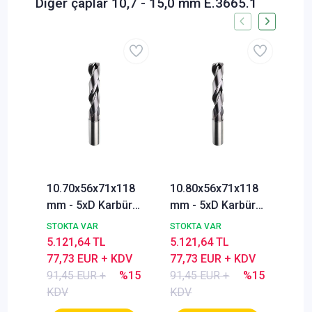
Diğer çaplar 10,7 - 15,0 mm E.3665.1
10.70x56x71x118
10.80x56x71x118
10.
mm - 5xD Karbür
mm - 5xD Karbür
mm 
Matkap ucu,
Matkap ucu,
Mat
STOKTA VAR
STOKTA VAR
STO
BlueCut, 140°,
BlueCut, 140°,
Blu
5.121,64 TL
5.121,64 TL
5.1
Genal amaçlı
Genal amaçlı
Gen
77,73 EUR + KDV
77,73 EUR + KDV
77,
91,45 EUR +
%15
91,45 EUR +
%15
91,
KDV
KDV
KD