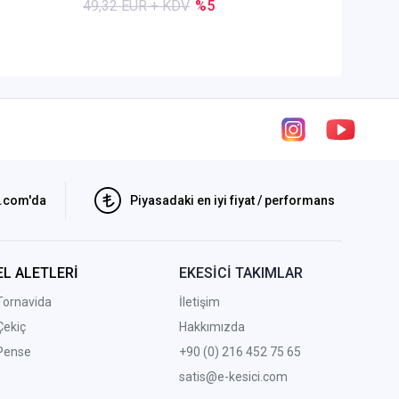
49,32 EUR + KDV
%5
55,86 E
i.com'da
Piyasadaki en iyi fiyat / performans
EL ALETLERİ
EKESİCİ TAKIMLAR
Tornavida
İletişim
Çekiç
Hakkımızda
Pense
+90 (0) 216 452 75 65
satis@e-kesici.com