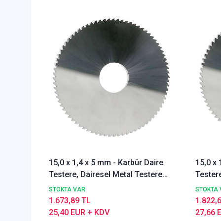
15,0 x 1,4 x 5 mm - Karbür Daire
15,0 x 
Testere, Dairesel Metal Testere
Testere
DIN1837 A, İnce Dişli, Z=40
DIN1837
STOKTA VAR
STOKTA 
1.673,89 TL
1.822,
25,40 EUR + KDV
27,66 