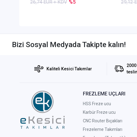
26,74 EUR + KDV
%5
29,12 
Bizi Sosyal Medyada Takipte kalın!
2000 
Kaliteli Kesici Takımlar
tesli
FREZLEME UÇLARI
HSS Freze ucu
Karbür Freze ucu
CNC Router Bıçakları
Frezeleme Takımları