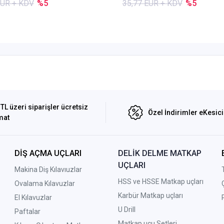
EUR + KDV
%5
35,77 EUR + KDV
%5
TL üzeri siparişler ücretsiz
Özel İndirimler eKesic
mat
DİŞ AÇMA UÇLARI
DELİK DELME MATKAP
UÇLARI
Makina Diş Kılavıuzlar
HSS ve HSSE Matkap uçları
Ovalama Kılavuzlar
Karbür Matkap uçları
El Kılavuzlar
U Drill
Paftalar
Matkap ucu Setleri