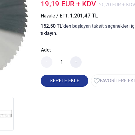
19,19 EUR + KDV
20,20 EUR + KD
1.201,47 TL
Havale / EFT:
152,50 TL
'den başlayan taksit seçenekleri iç
tıklayın.
Adet
-
+
SEPETE EKLE
FAVORİLERE EK