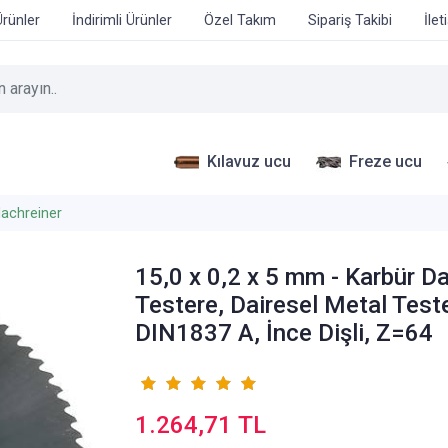
Ürünler
İndirimli Ürünler
Özel Takım
Sipariş Takibi
İlet
Kılavuz ucu
Freze ucu
achreiner
15,0 x 0,2 x 5 mm - Karbür Da
Testere, Dairesel Metal Test
DIN1837 A, İnce Dişli, Z=64
1.264,71 TL