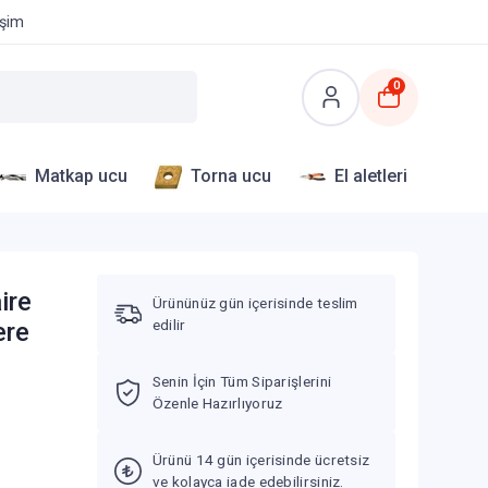
işim
0
Matkap ucu
Torna ucu
El aletleri
ire
Ürününüz gün içerisinde teslim
edilir
ere
Senin İçin Tüm Siparişlerini
Özenle Hazırlıyoruz
Ürünü 14 gün içerisinde ücretsiz
ve kolayca iade edebilirsiniz.