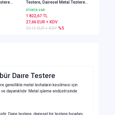
estere
Testere, Dairesel Metal Testere
26,74 
0
DIN1837 A, İnce Dişli, Z=40
STOKTA VAR
1.822,67 TL
27,66 EUR + KDV
29,12 EUR + KDV
%5
rbür Daıre Testere
ere genellikle metal levhaların kesilmesi için
ü ve dayanıklıdır. Metal işleme endüstrisinde
dir. Daire testere, dairesel bir testere bıçağını