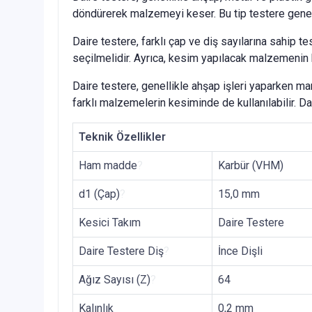
döndürerek malzemeyi keser. Bu tip testere genell
Daire testere, farklı çap ve diş sayılarına sahip t
seçilmelidir. Ayrıca, kesim yapılacak malzemenin k
Daire testere, genellikle ahşap işleri yaparken mara
farklı malzemelerin kesiminde de kullanılabilir. Da
Teknik Özellikler
Ham madde
?
Karbür (VHM)
d1 (Çap)
?
15,0 mm
Kesici Takım
Daire Testere
Daire Testere Diş
?
İnce Dişli
Ağız Sayısı (Z)
?
64
Kalınlık
0,2 mm