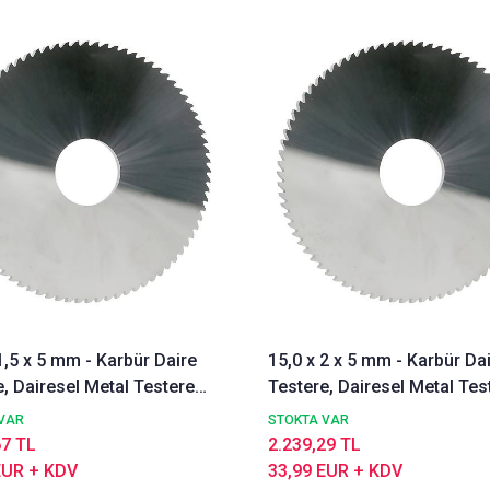
1,5 x 5 mm - Karbür Daire
15,0 x 2 x 5 mm - Karbür Da
, Dairesel Metal Testere
Testere, Dairesel Metal Tes
 A, İnce Dişli, Z=40
DIN1837 A, İnce Dişli, Z=40
VAR
STOKTA VAR
67 TL
2.239,29 TL
EUR + KDV
33,99 EUR + KDV