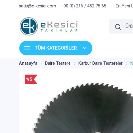
satis@e-kesici.com
+90 (0) 216 / 452 75 65
En Yeni 
TÜM KATEGORİLER
Anasayfa
Daire Testere
Karbür Daire Testereler
N
%5