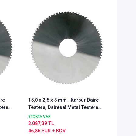
ire
15,0 x 2,5 x 5 mm - Karbür Daire
15,0 x 
tere
Testere, Dairesel Metal Testere
Testere
DIN1837 A, İnce Dişli, Z=40
DIN1837
STOKTA VAR
STOKTA 
3.087,39 TL
3.496,5
46,86 EUR + KDV
53,07 E