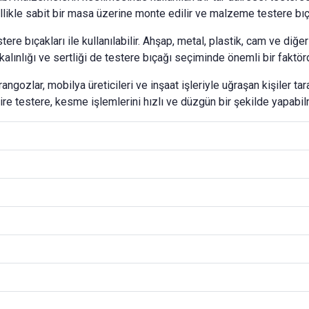
ikle sabit bir masa üzerine monte edilir ve malzeme testere bıçağ
estere bıçakları ile kullanılabilir. Ahşap, metal, plastik, cam ve d
alınlığı ve sertliği de testere bıçağı seçiminde önemli bir faktörd
ngozlar, mobilya üreticileri ve inşaat işleriyle uğraşan kişiler taraf
ire testere, kesme işlemlerini hızlı ve düzgün bir şekilde yapabilm