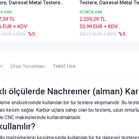
ere, Dairesel Metal Testere
Testere, Dairesel Metal T
37 A, İnce Dişli, Z=40
DIN1837 A, İnce Dişli, Z=4
TA VAR
STOKTA VAR
7,39 TL
2.239,29 TL
6 EUR + KDV
33,99 EUR + KDV
2 EUR + KDV
%5
35,77 EUR + KDV
%5
ri
Ürün Yorumları
Teklif İste
rklı ölçülerde Nachreıner (alman) Ka
işleme endüstrisinde kullanılan bir tür testere ekipmanıdır. Bu test
assas kesim sağlar. Karbür uçlara sahip olan bu testere, uzun ömürl
kle CNC makinelerinde kullanılmaktadır.
ullanılır?
ibi malzemelerin kesilmesinde kullanılan bir tür dairesel testeresi