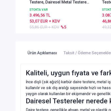
Testere, Dairesel Metal Testere
Test
DIN1837 A, İnce Dişli, Z=40
DIN18
STOKTA VAR
STOK
3.496,56 TL
3.08
53,07 EUR + KDV
46,8
55,86 EUR + KDV
%5
49,3
Ürün Açıklaması
Taksit / Ödeme Seçenekle
Kaliteli, uygun fıyata ve fa
İnce dişli (sık ağızlı) karbür daire testere, metal 
kullanılır ve sık diş aralığı sayesinde hızlı ve h
yaygın olarak kullanılan bir ekipmandır ve genelli
Dairesel Testereler nerede k
Daire testere, genellikle ahşap, metal ve plastik g