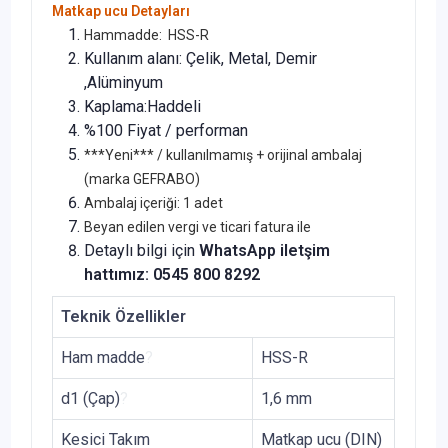
Matkap ucu Detayları
Hammadde: HSS-R
Kullanım alanı: Çelik, Metal, Demir
,Alüminyum
Kaplama:Haddeli
%100 Fiyat / performan
***Yeni*** / kullanılmamış + orijinal ambalaj
(marka GEFRABO)
Ambalaj içeriği: 1 adet
Beyan edilen vergi ve ticari fatura ile
Detaylı bilgi için
WhatsApp iletşim
hattımız: 0545 800 8292
Teknik Özellikler
Ham madde
?
HSS-R
d1 (Çap)
?
1,6 mm
Kesici Takım
Matkap ucu (DIN)