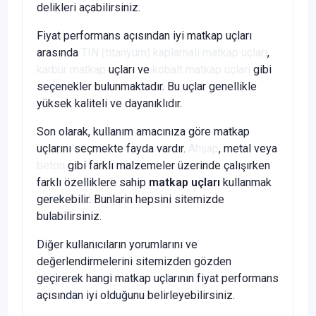
delikleri açabilirsiniz.
Fiyat performans açısından iyi matkap uçları
arasında
TIN (titanyum) kaplamalı matkap uçları
,
karbür matkap
uçları ve
kobalt matkap uçları
gibi
seçenekler bulunmaktadır. Bu uçlar genellikle
yüksek kaliteli ve dayanıklıdır.
Son olarak, kullanım amacınıza göre matkap
uçlarını seçmekte fayda vardır.
Ahşap
, metal veya
beton
gibi farklı malzemeler üzerinde çalışırken
farklı özelliklere sahip
matkap uçları
kullanmak
gerekebilir. Bunlarin hepsini sitemizde
bulabilirsiniz.
Diğer kullanıcıların yorumlarını ve
değerlendirmelerini sitemizden gözden
geçirerek hangi matkap uçlarının fiyat performans
açısından iyi olduğunu belirleyebilirsiniz.