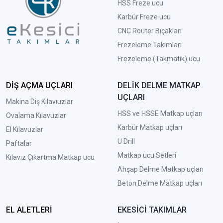
HSS Freze ucu
Karbür Freze ucu
CNC Router Bıçakları
Frezeleme Takımları
Frezeleme (Takmatik) ucu
DİŞ AÇMA UÇLARI
DELİK DELME MATKAP
UÇLARI
Makina Diş Kılavıuzlar
HSS ve HSSE Matkap uçları
Ovalama Kılavuzlar
Karbür Matkap uçları
El Kılavuzlar
U Drill
Paftalar
Matkap ucu Setleri
Kılavız Çıkartma Matkap ucu
A
hşap Delme Matkap uçları
Beton Delme Matkap uçları
EL ALETLERİ
EKESİCİ TAKIMLAR