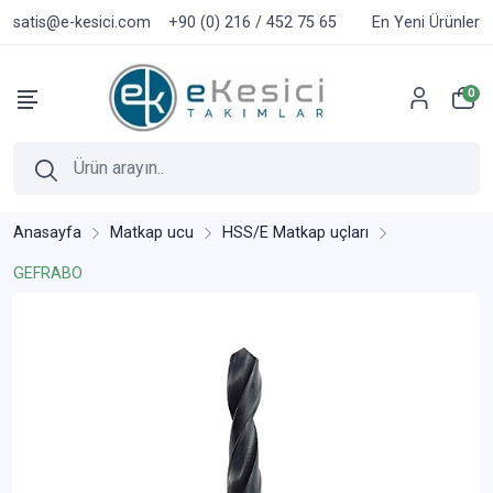
satis@e-kesici.com
+90 (0) 216 / 452 75 65
En Yeni Ürünler
0
Anasayfa
Matkap ucu
HSS/E Matkap uçları
GEFRABO