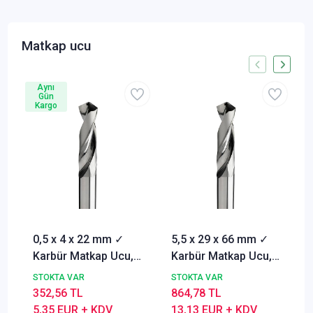
Matkap ucu
Aynı
Gün
Kargo
0,5 x 4 x 22 mm ✓
5,5 x 29 x 66 mm ✓
Karbür Matkap Ucu,
Karbür Matkap Ucu,
118°, DIN1897, Delik
118°, DIN1897, Delik
STOKTA VAR
STOKTA VAR
Delme ucu
Delme ucu
352,56 TL
864,78 TL
5,35 EUR + KDV
13,13 EUR + KDV