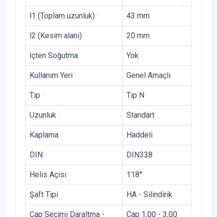
l1 (Toplam uzunluk)
?
43 mm
l2 (Kesim alanı)
?
20 mm
İçten Soğutma
Yok
Kullanım Yeri
?
Genel Amaçlı
Tip
?
Tip N
Uzunluk
?
Standart
Kaplama
?
Haddeli
DIN:
?
DIN338
Helis Açısı
?
118°
Şaft Tipi
HA - Silindirik
Çap Seçimi Daraltma -
Çap 1,00 - 3,00