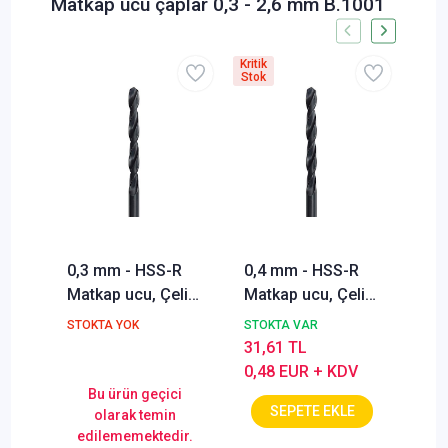
Matkap ucu çaplar 0,3 - 2,6 mm B.1001
Kritik
Stok
0,3 mm - HSS-R
0,4 mm - HSS-R
0,5
Matkap ucu, Çelik,
Matkap ucu, Çelik,
Mat
Demir, Metal,
Demir, Metal,
Dem
STOKTA YOK
STOKTA VAR
STO
Alüminyum, Ahşap
Alüminyum, Ahşap
Alü
31,61 TL
31,
Delik Delme ucu
Delik Delme ucu
Del
0,48 EUR + KDV
0,4
Bu ürün geçici
olarak temin
edilememektedir.