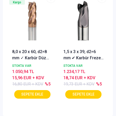
Kargo
8,0 x 20 x 60, d2=8
1,5 x 3 x 39, d2=6
mm ✓ Karbür Düz
mm ✔ Karbür Freze
Freze, Parmak freze
ucu, Z=3, Kaplamalı,
STOKTA VAR
STOKTA VAR
ucu Z=4,TiSiN
30°
1.050,94 TL
1.234,17 TL
Kaplamalı
15,96 EUR + KDV
18,74 EUR + KDV
16,80 EUR + KDV
%5
19,73 EUR + KDV
%5