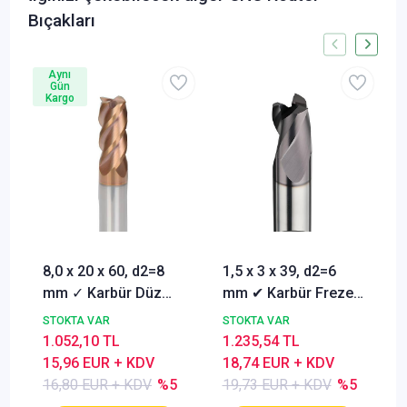
Bıçakları
Aynı
Gün
Kargo
8,0 x 20 x 60, d2=8
1,5 x 3 x 39, d2=6
mm ✓ Karbür Düz
mm ✔ Karbür Freze
Freze, Parmak freze
ucu, Z=3, Kaplamalı,
STOKTA VAR
STOKTA VAR
ucu Z=4,TiSiN
30°
1.052,10 TL
1.235,54 TL
Kaplamalı
15,96 EUR + KDV
18,74 EUR + KDV
16,80 EUR + KDV
%5
19,73 EUR + KDV
%5