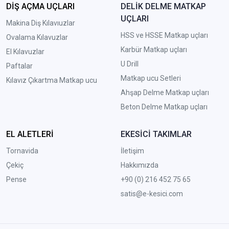
DİŞ AÇMA UÇLARI
DELİK DELME MATKAP
UÇLARI
Makina Diş Kılavıuzlar
HSS ve HSSE Matkap uçları
Ovalama Kılavuzlar
Karbür Matkap uçları
El Kılavuzlar
U Drill
Paftalar
Matkap ucu Setleri
Kılavız Çıkartma Matkap ucu
A
hşap Delme Matkap uçları
Beton Delme Matkap uçları
EL ALETLERİ
EKESİCİ TAKIMLAR
Tornavida
İletişim
Çekiç
Hakkımızda
Pense
+90 (0) 216 452 75 65
satis@e-kesici.com