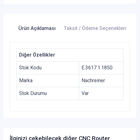
Ürün Açıklaması
Taksit / Ödeme Seçenekleri
Ür
Diğer Özellikler
Stok Kodu
E.3617.1.1850
Marka
Nachreiner
Stok Durumu
Var
İlginizi çekebilecek diğer CNC Router