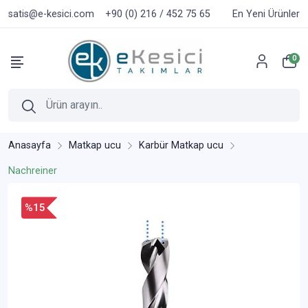
satis@e-kesici.com
+90 (0) 216 / 452 75 65
En Yeni Ürünler
0
Anasayfa
Matkap ucu
Karbür Matkap ucu
Nachreiner
%15