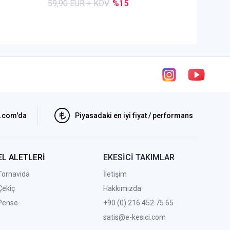
59,90 EUR + KDV
%15
84,50 E
i.com'da
Piyasadaki en iyi fiyat / performans
EL ALETLERİ
EKESİCİ TAKIMLAR
Tornavida
İletişim
Çekiç
Hakkımızda
Pense
+90 (0) 216 452 75 65
satis@e-kesici.com