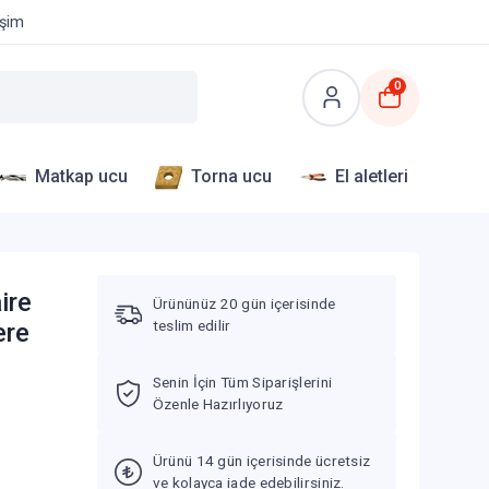
işim
0
Matkap ucu
Torna ucu
El aletleri
ire
Ürününüz 20 gün içerisinde
teslim edilir
ere
Senin İçin Tüm Siparişlerini
Özenle Hazırlıyoruz
Ürünü 14 gün içerisinde ücretsiz
ve kolayca iade edebilirsiniz.