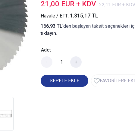
21,00 EUR + KDV
22,11 EUR + KD
1.315,17 TL
Havale / EFT:
166,93 TL
'den başlayan taksit seçenekleri iç
tıklayın.
Adet
-
+
SEPETE EKLE
FAVORİLERE EK