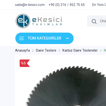
satis@e-kesici.com
+90 (0) 216 / 452 75 65
En Yeni 
TÜM KATEGORİLER
Anasayfa
Daire Testere
Karbür Daire Testereler
N
%5