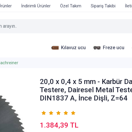
Ürünler
İndirimli Ürünler
Özel Takım
Sipariş Takibi
İlet
Kılavuz ucu
Freze ucu
achreiner
20,0 x 0,4 x 5 mm - Karbür Da
Testere, Dairesel Metal Test
DIN1837 A, İnce Dişli, Z=64
1.384,39 TL