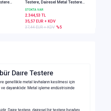
estere
Testere, Dairesel Metal Testere
35,77 
2
DIN1837 A, İnce Dişli, Z=40
STOKTA VAR
2.344,53 TL
35,57 EUR + KDV
37,44 EUR + KDV
%5
rbür Daıre Testere
ere genellikle metal levhaların kesilmesi için
ü ve dayanıklıdır. Metal işleme endüstrisinde
dir. Daire testere, dairesel bir testere bıçağını