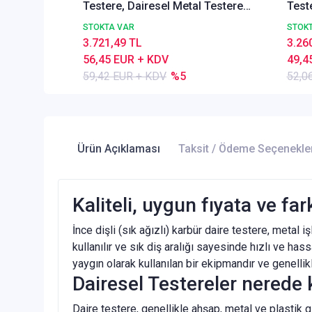
Testere, Dairesel Metal Testere
Test
DIN1837 A, İnce Dişli, Z=32
DIN18
STOKTA VAR
STOK
3.721,49 TL
3.26
56,45 EUR + KDV
49,4
59,42 EUR + KDV
%5
52,0
Ürün Açıklaması
Taksit / Ödeme Seçenekle
Kaliteli, uygun fıyata ve fa
İnce dişli (sık ağızlı) karbür daire testere, metal 
kullanılır ve sık diş aralığı sayesinde hızlı ve h
yaygın olarak kullanılan bir ekipmandır ve genelli
Dairesel Testereler nerede k
Daire testere, genellikle ahşap, metal ve plastik g