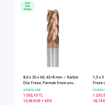
Aynı
Gün
Kargo
8,0 x 20 x 60, d2=8 mm ✓ Karbür
1,5 x 
Düz Freze, Parmak freze ucu
Freze u
Z=4,TiSiN Kaplamalı
STOKTA VAR
STOKTA 
1.052,10 TL
1.235,
15,96 EUR + KDV
18,74 