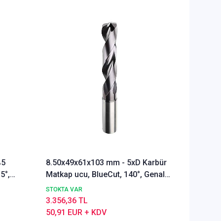
%5
8.50x49x61x103 mm - 5xD Karbür
Ø Rainb
5°,
Matkap ucu, BlueCut, 140°, Genal
Freze u
amaçlı
Alümyu
STOKTA VAR
STOKTA 
3.356,36 TL
5.291,9
50,91 EUR + KDV
80,28 E