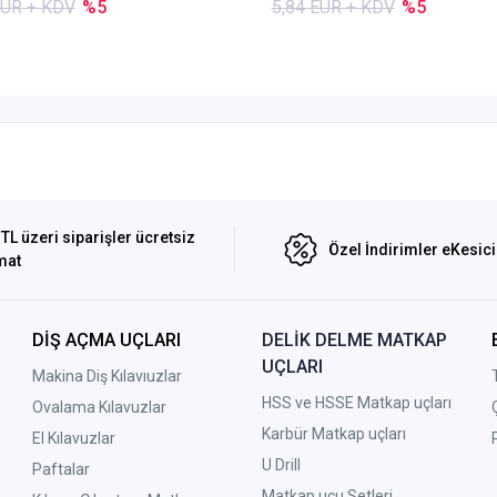
EUR + KDV
%5
5,84 EUR + KDV
%5
TL üzeri siparişler ücretsiz
Özel İndirimler eKesic
mat
DİŞ AÇMA UÇLARI
DELİK DELME MATKAP
UÇLARI
Makina Diş Kılavıuzlar
HSS ve HSSE Matkap uçları
Ovalama Kılavuzlar
Karbür Matkap uçları
El Kılavuzlar
U Drill
Paftalar
Matkap ucu Setleri