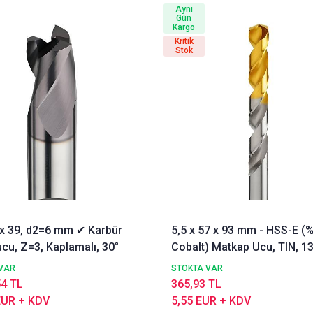
Aynı
Gün
Kargo
Kritik
Stok
3 x 39, d2=6 mm ✔ Karbür
5,5 x 57 x 93 mm - HSS-E (
cu, Z=3, Kaplamalı, 30°
Cobalt) Matkap Ucu, TIN, 13
DIN338 Delik Delme ucu,
VAR
STOKTA VAR
Nachreiner
54 TL
365,93 TL
EUR + KDV
5,55 EUR + KDV