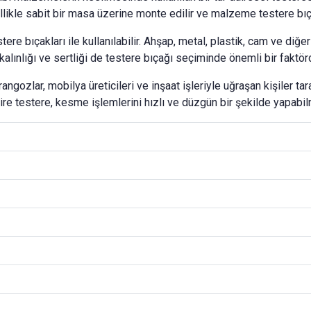
ikle sabit bir masa üzerine monte edilir ve malzeme testere bıçağ
estere bıçakları ile kullanılabilir. Ahşap, metal, plastik, cam ve d
alınlığı ve sertliği de testere bıçağı seçiminde önemli bir faktörd
ngozlar, mobilya üreticileri ve inşaat işleriyle uğraşan kişiler taraf
ire testere, kesme işlemlerini hızlı ve düzgün bir şekilde yapabilm