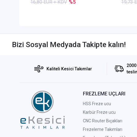
16,80 EUR + KDV
%5
19,73 
Bizi Sosyal Medyada Takipte kalın!
2000 
Kaliteli Kesici Takımlar
tesli
FREZLEME UÇLARI
HSS Freze ucu
Karbür Freze ucu
CNC Router Bıçakları
Frezeleme Takımları