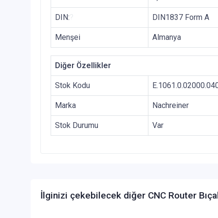
DIN:
?
DIN1837 Form A
Menşei
Almanya
Diğer Özellikler
Stok Kodu
E.1061.0.02000.04
Marka
Nachreiner
Stok Durumu
Var
İlginizi çekebilecek diğer CNC Router Bıça