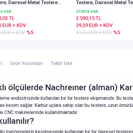
ere, Dairesel Metal Testere
Testere, Dairesel Metal T
37 A, İnce Dişli, Z=32
DIN1837 A, İnce Dişli, Z=3
TA VAR
STOKTA VAR
0,03 TL
2.590,15 TL
5 EUR + KDV
39,29 EUR + KDV
6 EUR + KDV
%5
41,36 EUR + KDV
%5
ri
Ürün Yorumları
Teklif İste
rklı ölçülerde Nachreıner (alman) Ka
işleme endüstrisinde kullanılan bir tür testere ekipmanıdır. Bu test
assas kesim sağlar. Karbür uçlara sahip olan bu testere, uzun ömürl
kle CNC makinelerinde kullanılmaktadır.
ullanılır?
ibi malzemelerin kesilmesinde kullanılan bir tür dairesel testeresi