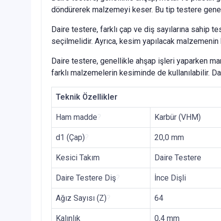
döndürerek malzemeyi keser. Bu tip testere genell
Daire testere, farklı çap ve diş sayılarına sahip t
seçilmelidir. Ayrıca, kesim yapılacak malzemenin k
Daire testere, genellikle ahşap işleri yaparken mara
farklı malzemelerin kesiminde de kullanılabilir. Da
Teknik Özellikler
Ham madde
?
Karbür (VHM)
d1 (Çap)
?
20,0 mm
Kesici Takım
Daire Testere
Daire Testere Diş
?
İnce Dişli
Ağız Sayısı (Z)
?
64
Kalınlık
0,4 mm