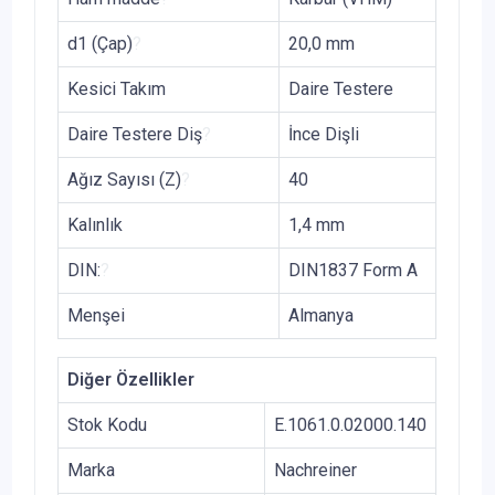
d1 (Çap)
?
20,0 mm
Kesici Takım
Daire Testere
Daire Testere Diş
?
İnce Dişli
Ağız Sayısı (Z)
?
40
Kalınlık
1,4 mm
DIN:
?
DIN1837 Form A
Menşei
Almanya
Diğer Özellikler
Stok Kodu
E.1061.0.02000.140
Marka
Nachreiner