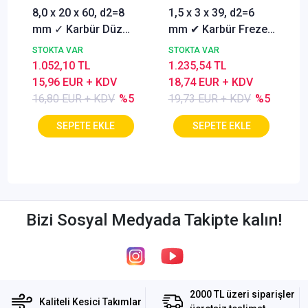
8,0 x 20 x 60, d2=8
1,5 x 3 x 39, d2=6
mm ✓ Karbür Düz
mm ✔ Karbür Freze
Freze, Parmak freze
ucu, Z=3, Kaplamalı,
STOKTA VAR
STOKTA VAR
ucu Z=4,TiSiN
30°
1.052,10 TL
1.235,54 TL
Kaplamalı
15,96 EUR + KDV
18,74 EUR + KDV
16,80 EUR + KDV
%5
19,73 EUR + KDV
%5
Bizi Sosyal Medyada Takipte kalın!
2000 TL üzeri siparişler
Kaliteli Kesici Takımlar