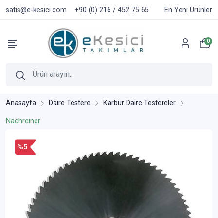
satis@e-kesici.com
+90 (0) 216 / 452 75 65
En Yeni Ürünler
0
Anasayfa
Daire Testere
Karbür Daire Testereler
Nachreiner
%5