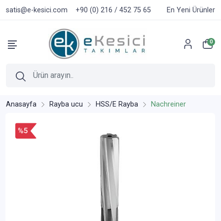
satis@e-kesici.com
+90 (0) 216 / 452 75 65
En Yeni Ürünler
0
Anasayfa
Rayba ucu
HSS/E Rayba
Nachreiner
%5