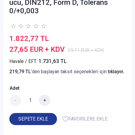
ucu, DIN212, Form D, Tolerans
0/+0,003
1.822,77 TL
27,65 EUR + KDV
29,11 EUR + KDV
1.731,63 TL
Havale / EFT:
219,79 TL
'den başlayan taksit seçenekleri için
tıklayın.
Adet
-
+
SEPETE EKLE
FAVORİLERE EKLE