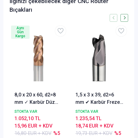
İlginizi çekebilecek diğer CNC Router
Bıçakları
Aynı
Gün
Kargo
8,0 x 20 x 60, d2=8
1,5 x 3 x 39, d2=6
mm ✓ Karbür Düz
mm ✔ Karbür Freze
Freze, Parmak freze
ucu, Z=3, Kaplamalı,
STOKTA VAR
STOKTA VAR
ucu Z=4,TiSiN
30°
1.052,10 TL
1.235,54 TL
Kaplamalı
15,96 EUR + KDV
18,74 EUR + KDV
16,80 EUR + KDV
%5
19,73 EUR + KDV
%5