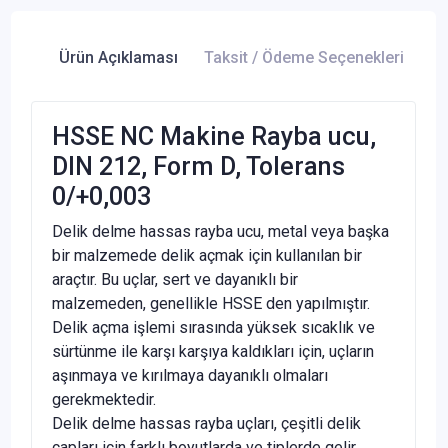
Ürün Açıklaması
Taksit / Ödeme Seçenekleri
Ür
HSSE NC Makine Rayba ucu,
DIN 212, Form D, Tolerans
0/+0,003
Delik delme hassas rayba ucu, metal veya başka
bir malzemede delik açmak için kullanılan bir
araçtır. Bu uçlar, sert ve dayanıklı bir
malzemeden, genellikle HSSE den yapılmıştır.
Delik açma işlemi sırasında yüksek sıcaklık ve
sürtünme ile karşı karşıya kaldıkları için, uçların
aşınmaya ve kırılmaya dayanıklı olmaları
gerekmektedir.
Delik delme hassas rayba uçları, çeşitli delik
çapları için farklı boyutlarda ve tiplerde gelir.