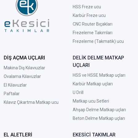
HSS Freze ucu
Karbür Freze ucu
CNC Router Bıçakları
Frezeleme Takımları
Frezeleme (Takmatik) ucu
DİŞ AÇMA UÇLARI
DELİK DELME MATKAP
UÇLARI
Makina Diş Kılavıuzlar
HSS ve HSSE Matkap uçları
Ovalama Kılavuzlar
Karbür Matkap uçları
El Kılavuzlar
U Drill
Paftalar
Matkap ucu Setleri
Kılavız Çıkartma Matkap ucu
A
hşap Delme Matkap uçları
Beton Delme Matkap uçları
EL ALETLERİ
EKESİCİ TAKIMLAR