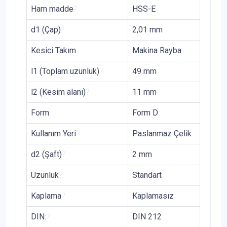
Ham madde
?
HSS-E
d1 (Çap)
?
2,01 mm
Kesici Takım
Makina Rayba
l1 (Toplam uzunluk)
?
49 mm
l2 (Kesim alanı)
?
11 mm
Form
Form D
Kullanım Yeri
?
Paslanmaz Çelik
d2 (Şaft)
?
2 mm
Uzunluk
?
Standart
Kaplama
?
Kaplamasız
DIN:
?
DIN 212