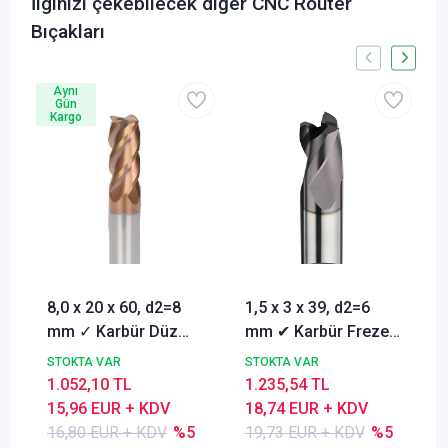
İlginizi çekebilecek diğer CNC Router
Bıçakları
Aynı
Gün
Kargo
8,0 x 20 x 60, d2=8
1,5 x 3 x 39, d2=6
mm ✓ Karbür Düz
mm ✔ Karbür Freze
Freze, Parmak freze
ucu, Z=3, Kaplamalı,
STOKTA VAR
STOKTA VAR
ucu Z=4,TiSiN
30°
1.052,10 TL
1.235,54 TL
Kaplamalı
15,96 EUR + KDV
18,74 EUR + KDV
16,80 EUR + KDV
%5
19,73 EUR + KDV
%5