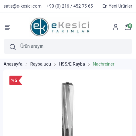
satis@e-kesici.com
+90 (0) 216 / 452 75 65
En Yeni Ürünler
0
Anasayfa
Rayba ucu
HSS/E Rayba
Nachreiner
%5