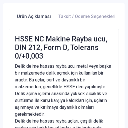
Ürün Açıklaması
Taksit / Ödeme Seçenekleri
Ür
HSSE NC Makine Rayba ucu,
DIN 212, Form D, Tolerans
0/+0,003
Delik delme hassas rayba ucu, metal veya başka
bir malzemede delik açmak için kullanılan bir
araçtır. Bu uçlar, sert ve dayanıklı bir
malzemeden, genellikle HSSE den yapılmıştır.
Delik açma işlemi sırasında yüksek sıcaklık ve
sürtünme ile karşı karşıya kaldıkları için, uçların
aşınmaya ve kırılmaya dayanıklı olmaları
gerekmektedir.
Delik delme hassas rayba uçları, çeşitli delik
çapları için farklı boyutlarda ve tiplerde gelir.