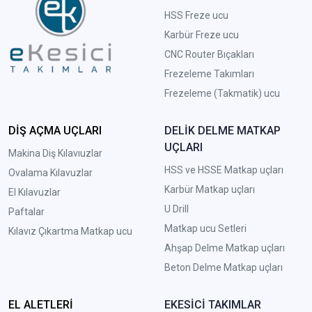
HSS Freze ucu
Karbür Freze ucu
CNC Router Bıçakları
Frezeleme Takımları
Frezeleme (Takmatik) ucu
DİŞ AÇMA UÇLARI
DELİK DELME MATKAP
UÇLARI
Makina Diş Kılavıuzlar
HSS ve HSSE Matkap uçları
Ovalama Kılavuzlar
Karbür Matkap uçları
El Kılavuzlar
U Drill
Paftalar
Matkap ucu Setleri
Kılavız Çıkartma Matkap ucu
A
hşap Delme Matkap uçları
Beton Delme Matkap uçları
EL ALETLERİ
EKESİCİ TAKIMLAR