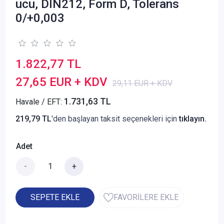
ucu, DIN212, Form D, Tolerans
0/+0,003
1.822,77 TL
27,65 EUR + KDV
29,11 EUR + KDV
1.731,63 TL
Havale / EFT:
219,79 TL
'den başlayan taksit seçenekleri için
tıklayın.
Adet
-
+
SEPETE EKLE
FAVORİLERE EKLE