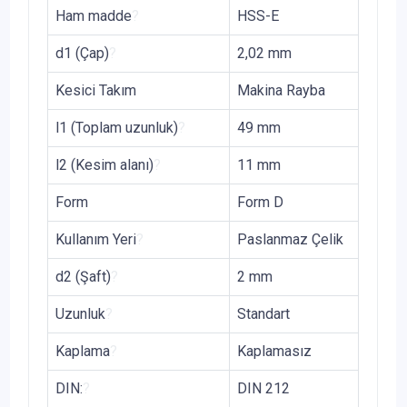
Ham madde
?
HSS-E
d1 (Çap)
?
2,02 mm
Kesici Takım
Makina Rayba
l1 (Toplam uzunluk)
?
49 mm
l2 (Kesim alanı)
?
11 mm
Form
Form D
Kullanım Yeri
?
Paslanmaz Çelik
d2 (Şaft)
?
2 mm
Uzunluk
?
Standart
Kaplama
?
Kaplamasız
DIN:
?
DIN 212