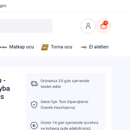
işim
0
Matkap ucu
Torna ucu
El aletleri
 -
Ürününüz 20 gün içerisinde
teslim edilir
yba
ns
Senin İçin Tüm Siparişlerini
Özenle Hazırlıyoruz
Ürünü 14 gün içerisinde ücretsiz
ve kolayca iade edebilirsiniz.