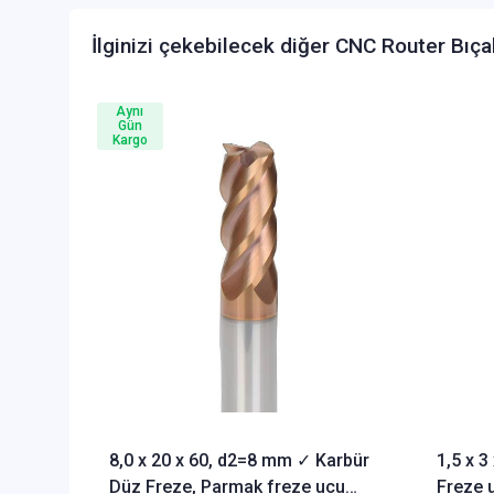
İlginizi çekebilecek diğer CNC Router Bıça
Aynı
Gün
Kargo
8,0 x 20 x 60, d2=8 mm ✓ Karbür
1,5 x 
Düz Freze, Parmak freze ucu
Freze u