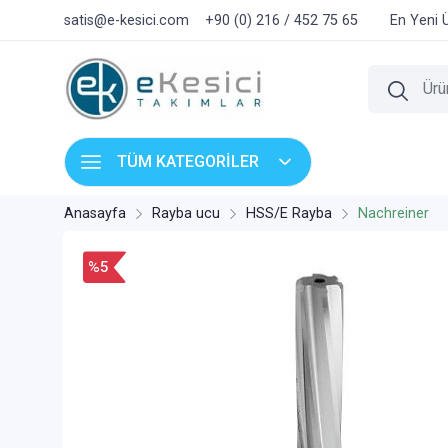
satis@e-kesici.com
+90 (0) 216 / 452 75 65
En Yeni 
TÜM KATEGORİLER
Anasayfa
Rayba ucu
HSS/E Rayba
Nachreiner
%5