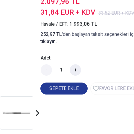
2.097,96 TL
31,84 EUR + KDV
33,52 EUR + KD
1.993,06 TL
Havale / EFT:
252,97 TL
'den başlayan taksit seçenekleri iç
tıklayın.
Adet
-
+
SEPETE EKLE
FAVORİLERE EK