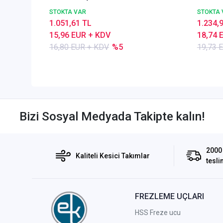
Z=4,TiSiN Kaplamalı
STOKTA VAR
STOKTA 
1.051,61 TL
1.234,
15,96 EUR + KDV
18,74 
16,80 EUR + KDV
%5
19,73 
Bizi Sosyal Medyada Takipte kalın!
2000 
Kaliteli Kesici Takımlar
tesli
FREZLEME UÇLARI
HSS Freze ucu