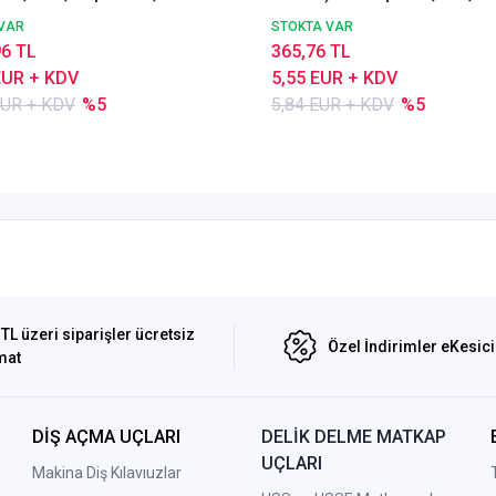
DIN338 Delik Delme ucu,
VAR
STOKTA VAR
Nachreiner
96 TL
365,76 TL
EUR + KDV
5,55 EUR + KDV
EUR + KDV
%5
5,84 EUR + KDV
%5
TL üzeri siparişler ücretsiz
Özel İndirimler eKesic
mat
DİŞ AÇMA UÇLARI
DELİK DELME MATKAP
UÇLARI
Makina Diş Kılavıuzlar