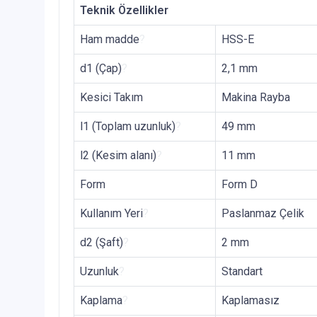
Teknik Özellikler
Ham madde
?
HSS-E
d1 (Çap)
?
2,1 mm
Kesici Takım
Makina Rayba
l1 (Toplam uzunluk)
?
49 mm
l2 (Kesim alanı)
?
11 mm
Form
Form D
Kullanım Yeri
?
Paslanmaz Çelik
d2 (Şaft)
?
2 mm
Uzunluk
?
Standart
Kaplama
?
Kaplamasız