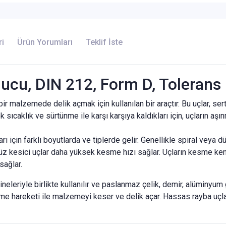
ri
Ürün Yorumları
Teklif İste
cu, DIN 212, Form D, Tolerans
r malzemede delik açmak için kullanılan bir araçtır. Bu uçlar, se
 sıcaklık ve sürtünme ile karşı karşıya kaldıkları için, uçların aşı
ı için farklı boyutlarda ve tiplerde gelir. Genellikle spiral veya dü
z kesici uçlar daha yüksek kesme hızı sağlar. Uçların kesme kenarl
sağlar.
eleriyle birlikte kullanılır ve paslanmaz çelik, demir, alüminyum 
önme hareketi ile malzemeyi keser ve delik açar. Hassas rayba uçla