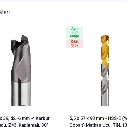
kları
Aynı
Gün
Kargo
Kritik
Stok
3 x 39, d2=6 mm ✔ Karbür
5,5 x 57 x 93 mm - HSS-E (
cu, Z=3, Kaplamalı, 30°
Cobalt) Matkap Ucu, TIN, 13