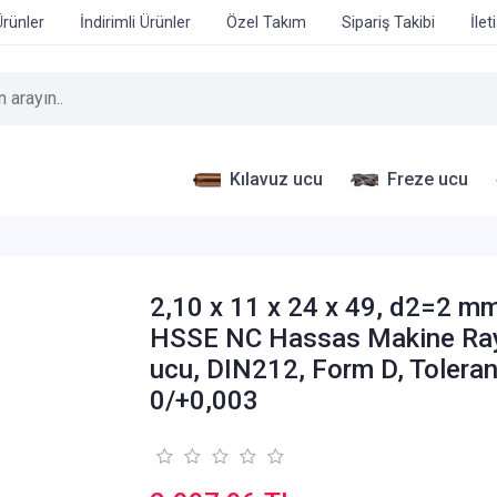
Ürünler
İndirimli Ürünler
Özel Takım
Sipariş Takibi
İlet
Kılavuz ucu
Freze ucu
2,10 x 11 x 24 x 49, d2=2 mm
HSSE NC Hassas Makine Ra
ucu, DIN212, Form D, Tolera
0/+0,003