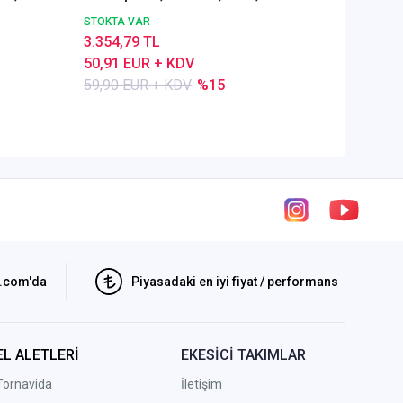
amaçlı
Alümyu
STOKTA VAR
STOKTA 
3.354,79 TL
5.289,4
50,91 EUR + KDV
80,28 E
59,90 EUR + KDV
%15
84,50 E
i.com'da
Piyasadaki en iyi fiyat / performans
EL ALETLERİ
EKESİCİ TAKIMLAR
Tornavida
İletişim