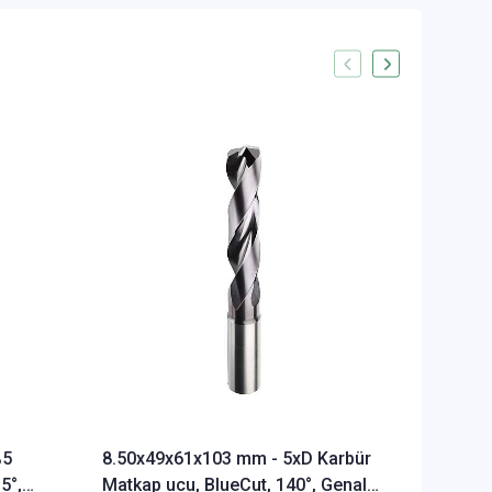
%5
8.50x49x61x103 mm - 5xD Karbür
Ø Rainb
5°,
Matkap ucu, BlueCut, 140°, Genal
Freze u