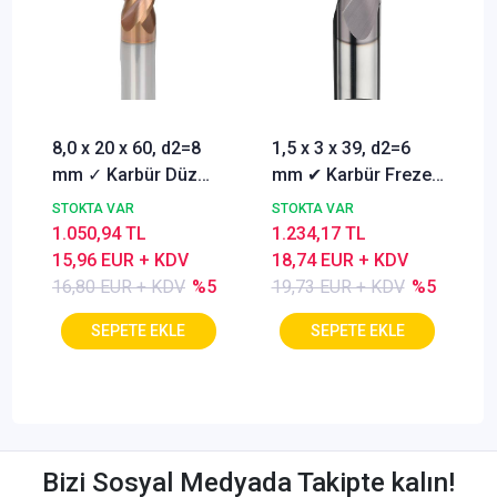
8,0 x 20 x 60, d2=8
1,5 x 3 x 39, d2=6
mm ✓ Karbür Düz
mm ✔ Karbür Freze
Freze, Parmak freze
ucu, Z=3, Kaplamalı,
STOKTA VAR
STOKTA VAR
ucu Z=4,TiSiN
30°
1.050,94 TL
1.234,17 TL
Kaplamalı
15,96 EUR + KDV
18,74 EUR + KDV
16,80 EUR + KDV
%5
19,73 EUR + KDV
%5
Bizi Sosyal Medyada Takipte kalın!