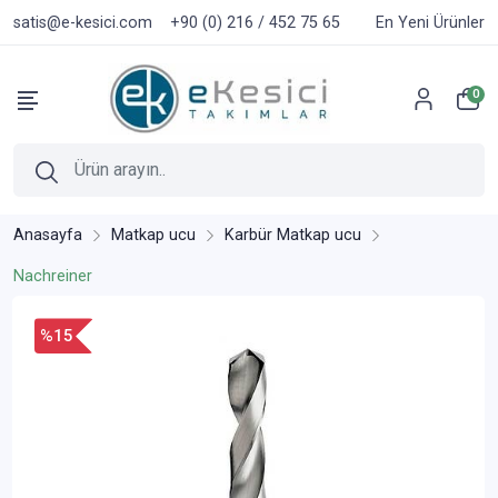
satis@e-kesici.com
+90 (0) 216 / 452 75 65
En Yeni Ürünler
0
Anasayfa
Matkap ucu
Karbür Matkap ucu
Nachreiner
%15