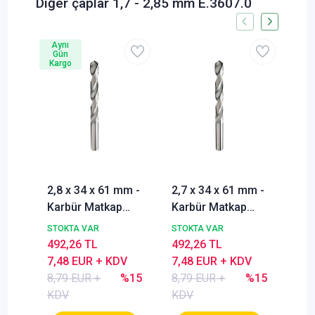
Diğer çaplar 1,7 - 2,85 mm E.3607.0
Aynı
Gün
Kargo
2,8 x 34 x 61 mm -
2,7 x 34 x 61 mm -
2,6
Karbür Matkap
Karbür Matkap
Kar
ucu, 118°, DIN338,
ucu, 118°, DIN338,
ucu
STOKTA VAR
STOKTA VAR
STO
Nachreiner
Nachreiner
Nac
492,26 TL
492,26 TL
492
7,48 EUR + KDV
7,48 EUR + KDV
7,4
8,79 EUR +
%15
8,79 EUR +
%15
8,7
KDV
KDV
KD