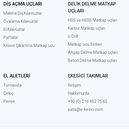
DİŞ AÇMA UÇLARI
DELİK DELME MATKAP
UÇLARI
Makina Diş Kılavıuzlar
HSS ve HSSE Matkap uçları
Ovalama Kılavuzlar
Karbür Matkap uçları
El Kılavuzlar
U Drill
Paftalar
Matkap ucu Setleri
Kılavız Çıkartma Matkap ucu
A
hşap Delme Matkap uçları
Beton Delme Matkap uçları
EL ALETLERİ
EKESİCİ TAKIMLAR
Tornavida
İletişim
Çekiç
Hakkımızda
Pense
+90 (0) 216 452 75 65
satis@e-kesici.com