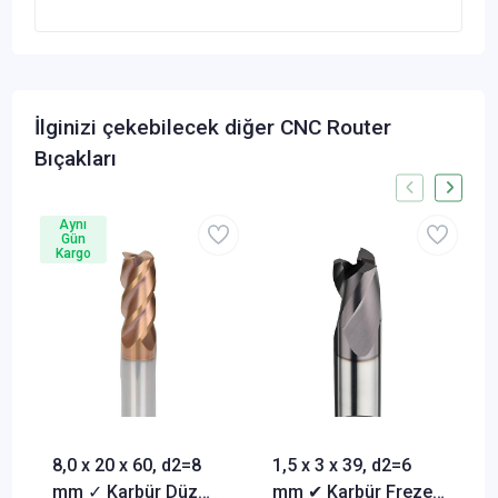
İlginizi çekebilecek diğer CNC Router
Bıçakları
Aynı
Gün
Kargo
8,0 x 20 x 60, d2=8
1,5 x 3 x 39, d2=6
mm ✓ Karbür Düz
mm ✔ Karbür Freze