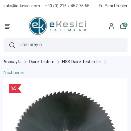
satis@e-kesici.com
+90 (0) 216 / 452 75 65
En Yeni Ürünler
0
Anasayfa
Daire Testere
HSS Daıre Testereler
Nachreiner
%5