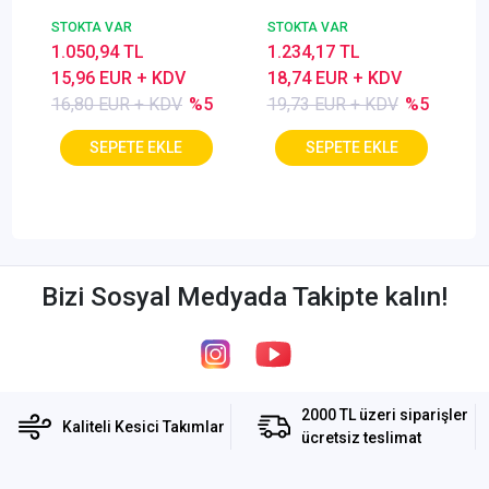
Freze, Parmak freze
ucu, Z=3, Kaplamalı,
STOKTA VAR
STOKTA VAR
ucu Z=4,TiSiN
30°
1.050,94 TL
1.234,17 TL
Kaplamalı
15,96 EUR + KDV
18,74 EUR + KDV
16,80 EUR + KDV
%5
19,73 EUR + KDV
%5
Bizi Sosyal Medyada Takipte kalın!
2000 TL üzeri siparişler
Kaliteli Kesici Takımlar
ücretsiz teslimat