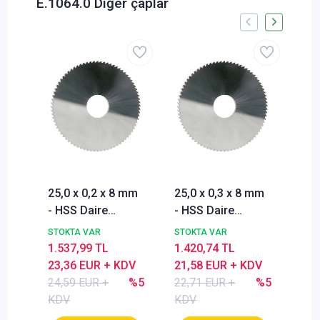
E.1064.0 Diğer çaplar
25,0 x 0,2 x 8 mm
25,0 x 0,3 x 8 mm
25,
- HSS Daire
- HSS Daire
- H
Testere, Testere
Testere, Testere
Tes
STOKTA VAR
STOKTA VAR
STO
Bıçağı, DIN1837
Bıçağı, DIN1837
Bıç
1.537,99 TL
1.420,74 TL
1.3
Form A, İnce Dişli,
Form A, İnce Dişli,
For
23,36 EUR + KDV
21,58 EUR + KDV
20,
Z=80
Z=80
Z=
24,59 EUR +
%5
22,71 EUR +
%5
21,
KDV
KDV
KD