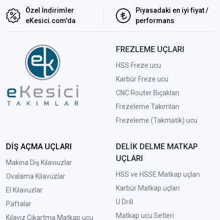
Özel İndirimler
Piyasadaki en iyi fiyat /
eKesici.com'da
performans
FREZLEME UÇLARI
HSS Freze ucu
Karbür Freze ucu
CNC Router Bıçakları
Frezeleme Takımları
Frezeleme (Takmatik) ucu
DİŞ AÇMA UÇLARI
DELİK DELME MATKAP
UÇLARI
Makina Diş Kılavıuzlar
HSS ve HSSE Matkap uçları
Ovalama Kılavuzlar
Karbür Matkap uçları
El Kılavuzlar
U Drill
Paftalar
Matkap ucu Setleri
Kılavız Çıkartma Matkap ucu