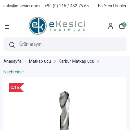
satis@e-kesici.com
+90 (0) 216 / 452 75 65
En Yeni Ürünler
0
Anasayfa
Matkap ucu
Karbür Matkap ucu
Nachreiner
%15