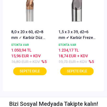
8,0 x 20 x 60, d2=8
1,5 x 3 x 39, d2=6
mm ✓ Karbür Düz
mm ✔ Karbür Freze
Freze, Parmak freze
ucu, Z=3, Kaplamalı,
STOKTA VAR
STOKTA VAR
ucu Z=4,TiSiN
30°
1.050,94 TL
1.234,17 TL
Kaplamalı
15,96 EUR + KDV
18,74 EUR + KDV
16,80 EUR + KDV
%5
19,73 EUR + KDV
%5
Bizi Sosyal Medyada Takipte kalın!