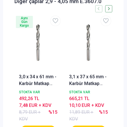
Diğer çaplar 2,9 - 4,05 mm E.3607.0
Aynı
Gün
Kargo
3,0 x 34 x 61 mm -
3,1 x 37 x 65 mm -
3,2
Karbür Matkap
Karbür Matkap
Kar
ucu, 118°, DIN338,
ucu, 118°, DIN338,
ucu
STOKTA VAR
STOKTA VAR
STO
Nachreiner
Nachreiner
Nac
492,26 TL
665,21 TL
665
7,48 EUR + KDV
10,10 EUR + KDV
10,
8,79 EUR +
%15
11,89 EUR +
%15
11,
KDV
KDV
KD