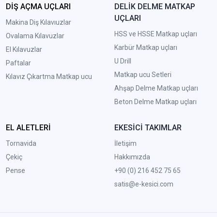
DİŞ AÇMA UÇLARI
DELİK DELME MATKAP
UÇLARI
Makina Diş Kılavıuzlar
HSS ve HSSE Matkap uçları
Ovalama Kılavuzlar
Karbür Matkap uçları
El Kılavuzlar
U Drill
Paftalar
Matkap ucu Setleri
Kılavız Çıkartma Matkap ucu
A
hşap Delme Matkap uçları
Beton Delme Matkap uçları
EL ALETLERİ
EKESİCİ TAKIMLAR
Tornavida
İletişim
Çekiç
Hakkımızda
Pense
+90 (0) 216 452 75 65
satis@e-kesici.com