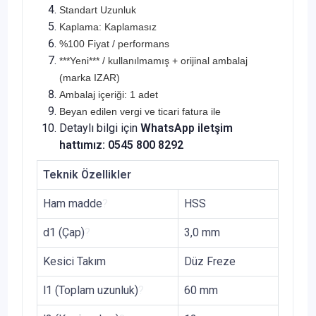
Standart Uzunluk
Kaplama: Kaplamasız
%100 Fiyat / performans
***Yeni*** / kullanılmamış + orijinal ambalaj
(marka IZAR)
Ambalaj içeriği: 1 adet
Beyan edilen vergi ve ticari fatura ile
Detaylı bilgi için
WhatsApp iletşim
hattımız: 0545 800 8292
Teknik Özellikler
Ham madde
?
HSS
d1 (Çap)
?
3,0 mm
Kesici Takım
Düz Freze
l1 (Toplam uzunluk)
?
60 mm