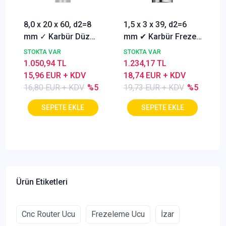
8,0 x 20 x 60, d2=8
1,5 x 3 x 39, d2=6
mm ✓ Karbür Düz
mm ✔ Karbür Freze
Freze, Parmak freze
ucu, Z=3, Kaplamalı,
STOKTA VAR
STOKTA VAR
ucu Z=4,TiSiN
30°
1.050,94 TL
1.234,17 TL
Kaplamalı
15,96 EUR + KDV
18,74 EUR + KDV
16,80 EUR + KDV
%5
19,73 EUR + KDV
%5
Ürün Etiketleri
Cnc Router Ucu
Frezeleme Ucu
İzar