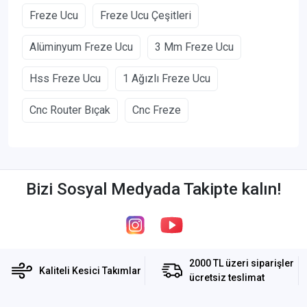
Freze Ucu
Freze Ucu Çeşitleri
Alüminyum Freze Ucu
3 Mm Freze Ucu
Hss Freze Ucu
1 Ağızlı Freze Ucu
Cnc Router Bıçak
Cnc Freze
Bizi Sosyal Medyada Takipte kalın!
2000 TL üzeri siparişler
Kaliteli Kesici Takımlar
ücretsiz teslimat