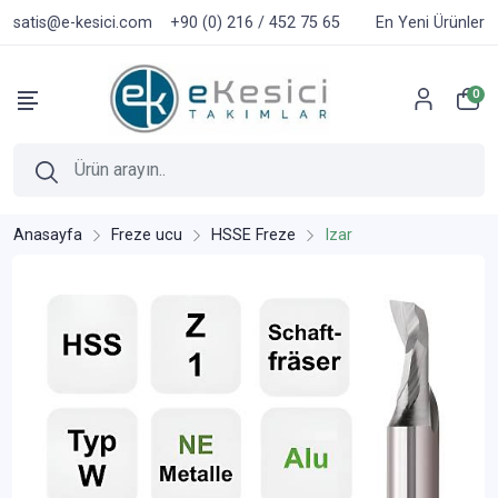
satis@e-kesici.com
+90 (0) 216 / 452 75 65
En Yeni Ürünler
0
Anasayfa
Freze ucu
HSSE Freze
Izar