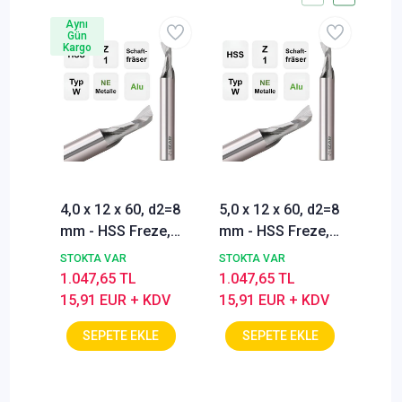
Aynı
Ayn
Gün
Gü
Kargo
Kar
4,0 x 12 x 60, d2=8
5,0 x 12 x 60, d2=8
6,0
mm - HSS Freze,
mm - HSS Freze,
mm 
Z=1, Alüminyum
Z=1, Alüminyum
Z=1
STOKTA VAR
STOKTA VAR
STO
Parmak Freze
Parmak Freze
Par
1.047,65 TL
1.047,65 TL
1.0
ucu, Izar
ucu, Izar
ucu
15,91 EUR + KDV
15,91 EUR + KDV
15,