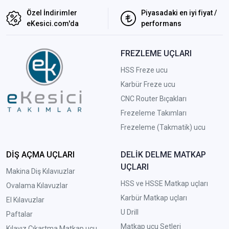
Özel İndirimler
Piyasadaki en iyi fiyat /
eKesici.com'da
performans
FREZLEME UÇLARI
HSS Freze ucu
Karbür Freze ucu
CNC Router Bıçakları
Frezeleme Takımları
Frezeleme (Takmatik) ucu
DİŞ AÇMA UÇLARI
DELİK DELME MATKAP
UÇLARI
Makina Diş Kılavıuzlar
HSS ve HSSE Matkap uçları
Ovalama Kılavuzlar
Karbür Matkap uçları
El Kılavuzlar
U Drill
Paftalar
Matkap ucu Setleri
Kılavız Çıkartma Matkap ucu