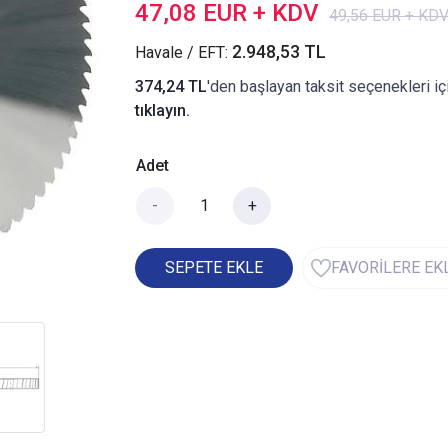
47,08 EUR + KDV
49,56 EUR + KD
2.948,53 TL
Havale / EFT:
374,24 TL
'den başlayan taksit seçenekleri iç
tıklayın.
Adet
-
+
SEPETE EKLE
FAVORİLERE EK