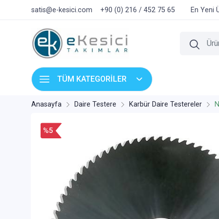
satis@e-kesici.com
+90 (0) 216 / 452 75 65
En Yeni 
TÜM KATEGORİLER
Anasayfa
Daire Testere
Karbür Daire Testereler
N
%5