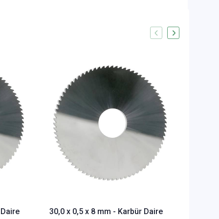
30,0 x 
Testere
DIN1837
STOKTA 
1.920,2
 Daire
30,0 x 0,5 x 8 mm - Karbür Daire
29,13 