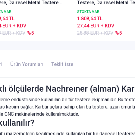
ere, Dairesel Metal Testere
Testere, Dairesel Metal T
37 A, İnce Dişli, Z=80
DIN1837 A, İnce Dişli, Z=8
TA VAR
STOKTA VAR
8,64 TL
1.808,64 TL
4 EUR + KDV
27,44 EUR + KDV
8 EUR + KDV
%5
28,88 EUR + KDV
%5
ri
Ürün Yorumları
Teklif İste
rklı ölçülerde Nachreıner (alman) Ka
işleme endüstrisinde kullanılan bir tür testere ekipmanıdır. Bu test
assas kesim sağlar. Karbür uçlara sahip olan bu testere, uzun ömürl
kle CNC makinelerinde kullanılmaktadır.
ullanılır?
ibi malzemelerin kesilmesinde kullanılan bir tür dairesel testeresi