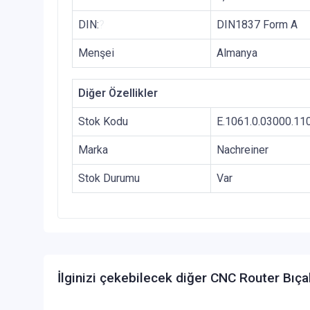
DIN:
?
DIN1837 Form A
Menşei
Almanya
Diğer Özellikler
Stok Kodu
E.1061.0.03000.11
Marka
Nachreiner
Stok Durumu
Var
İlginizi çekebilecek diğer CNC Router Bıça