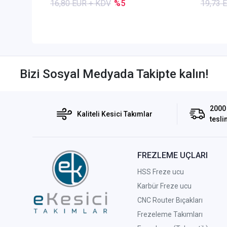
16,80 EUR + KDV
%5
19,73 
Bizi Sosyal Medyada Takipte kalın!
2000 
Kaliteli Kesici Takımlar
tesli
FREZLEME UÇLARI
HSS Freze ucu
Karbür Freze ucu
CNC Router Bıçakları
Frezeleme Takımları