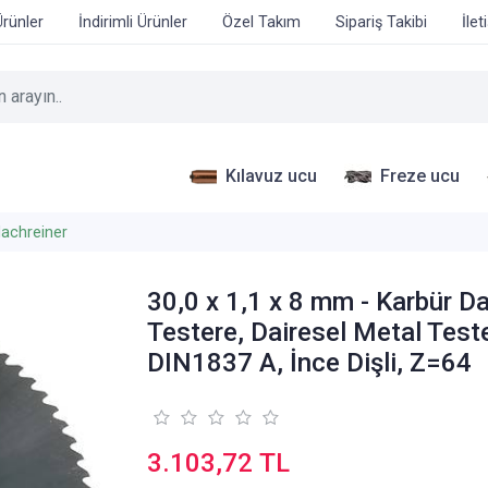
Ürünler
İndirimli Ürünler
Özel Takım
Sipariş Takibi
İlet
Kılavuz ucu
Freze ucu
achreiner
30,0 x 1,1 x 8 mm - Karbür Da
Testere, Dairesel Metal Test
DIN1837 A, İnce Dişli, Z=64
3.103,72 TL