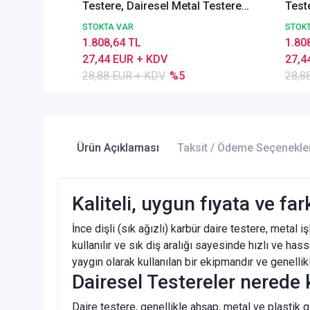
Testere, Dairesel Metal Testere
Test
DIN1837 A, İnce Dişli,Z=100
DIN18
STOKTA VAR
STOK
1.808,64 TL
1.80
27,44 EUR + KDV
27,4
28,88 EUR + KDV
%5
28,8
Ürün Açıklaması
Taksit / Ödeme Seçenekle
Kaliteli, uygun fıyata ve fa
İnce dişli (sık ağızlı) karbür daire testere, metal 
kullanılır ve sık diş aralığı sayesinde hızlı ve h
yaygın olarak kullanılan bir ekipmandır ve genelli
Dairesel Testereler nerede k
Daire testere, genellikle ahşap, metal ve plastik g