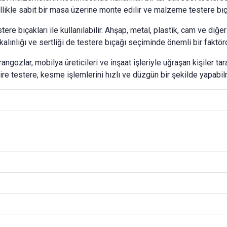
ikle sabit bir masa üzerine monte edilir ve malzeme testere bıçağ
estere bıçakları ile kullanılabilir. Ahşap, metal, plastik, cam ve d
alınlığı ve sertliği de testere bıçağı seçiminde önemli bir faktörd
ngozlar, mobilya üreticileri ve inşaat işleriyle uğraşan kişiler taraf
ire testere, kesme işlemlerini hızlı ve düzgün bir şekilde yapabilm