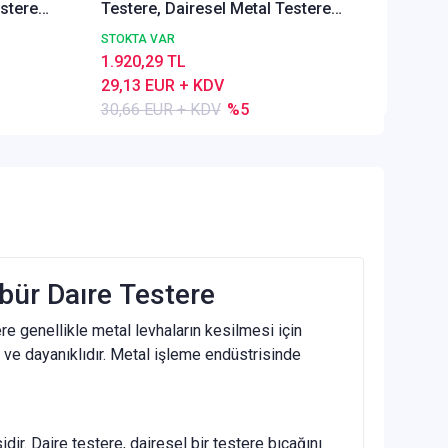
estere
Testere, Dairesel Metal Testere
30,66 
0
DIN1837 A, İnce Dişli, Z=80
STOKTA VAR
1.920,29 TL
29,13 EUR + KDV
30,66 EUR + KDV
%5
rbür Daıre Testere
ere genellikle metal levhaların kesilmesi için
ü ve dayanıklıdır. Metal işleme endüstrisinde
dir. Daire testere, dairesel bir testere bıçağını