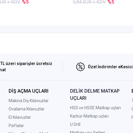
EUR + KDV
%5
5,84 EUR + KDV
%5
TL üzeri siparişler ücretsiz
Özel İndirimler eKesic
mat
DİŞ AÇMA UÇLARI
DELİK DELME MATKAP
UÇLARI
Makina Diş Kılavıuzlar
HSS ve HSSE Matkap uçları
Ovalama Kılavuzlar
Karbür Matkap uçları
El Kılavuzlar
U Drill
Paftalar
Matkap ucu Setleri