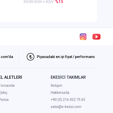
59,90 EUR + KDV
%15
84,50 E
i.com'da
Piyasadaki en iyi fiyat / performans
EL ALETLERİ
EKESİCİ TAKIMLAR
Tornavida
İletişim
Çekiç
Hakkımızda
Pense
+90 (0) 216 452 75 65
satis@e-kesici.com