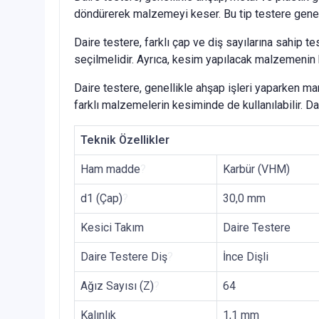
döndürerek malzemeyi keser. Bu tip testere genell
Daire testere, farklı çap ve diş sayılarına sahip t
seçilmelidir. Ayrıca, kesim yapılacak malzemenin k
Daire testere, genellikle ahşap işleri yaparken mara
farklı malzemelerin kesiminde de kullanılabilir. Da
Teknik Özellikler
Ham madde
?
Karbür (VHM)
d1 (Çap)
?
30,0 mm
Kesici Takım
Daire Testere
Daire Testere Diş
?
İnce Dişli
Ağız Sayısı (Z)
?
64
Kalınlık
1,1 mm