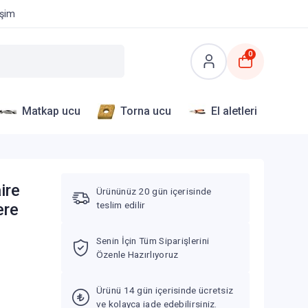
işim
0
Matkap ucu
Torna ucu
El aletleri
ire
Ürününüz 20 gün içerisinde
teslim edilir
ere
Senin İçin Tüm Siparişlerini
Özenle Hazırlıyoruz
Ürünü 14 gün içerisinde ücretsiz
ve kolayca iade edebilirsiniz.