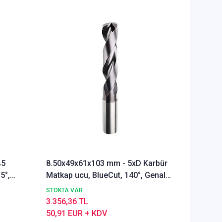
%5
8.50x49x61x103 mm - 5xD Karbür
Ø Rainb
5°,
Matkap ucu, BlueCut, 140°, Genal
Freze u
amaçlı
Alümyu
STOKTA VAR
STOKTA 
3.356,36 TL
5.291,9
50,91 EUR + KDV
80,28 E