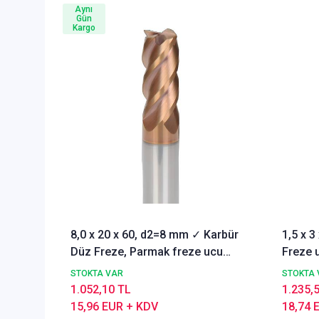
Aynı
Gün
Kargo
8,0 x 20 x 60, d2=8 mm ✓ Karbür
1,5 x 
Düz Freze, Parmak freze ucu
Freze u
Z=4,TiSiN Kaplamalı
STOKTA VAR
STOKTA 
1.052,10 TL
1.235,
15,96 EUR + KDV
18,74 