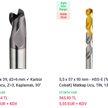
Aynı
Gün
Kargo
Kritik
Stok
3 x 39, d2=6 mm ✔ Karbür
5,5 x 57 x 93 mm - HSS-E (
cu, Z=3, Kaplamalı, 30°
Cobalt) Matkap Ucu, TIN, 13
DIN338 Delik Delme ucu,
VAR
STOKTA VAR
Nachreiner
54 TL
365,93 TL
EUR + KDV
5,55 EUR + KDV