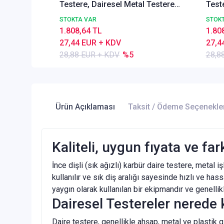
Testere, Dairesel Metal Testere
Test
DIN1837 A, İnce Dişli,Z=100
DIN18
STOKTA VAR
STOK
1.808,64 TL
1.80
27,44 EUR + KDV
27,4
28,88 EUR + KDV
%5
28,8
Ürün Açıklaması
Taksit / Ödeme Seçenekle
Kaliteli, uygun fıyata ve fa
İnce dişli (sık ağızlı) karbür daire testere, metal 
kullanılır ve sık diş aralığı sayesinde hızlı ve h
yaygın olarak kullanılan bir ekipmandır ve genelli
Dairesel Testereler nerede k
Daire testere, genellikle ahşap, metal ve plastik g