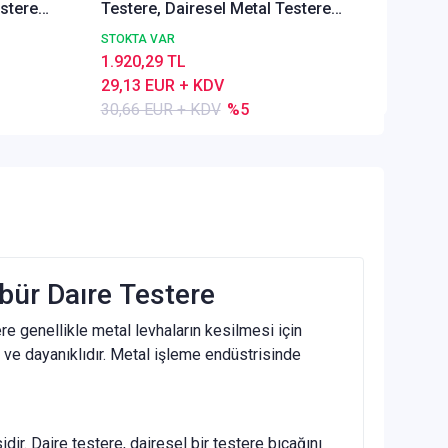
estere
Testere, Dairesel Metal Testere
30,66 
0
DIN1837 A, İnce Dişli, Z=80
STOKTA VAR
1.920,29 TL
29,13 EUR + KDV
30,66 EUR + KDV
%5
rbür Daıre Testere
ere genellikle metal levhaların kesilmesi için
ü ve dayanıklıdır. Metal işleme endüstrisinde
dir. Daire testere, dairesel bir testere bıçağını