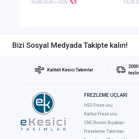
16,80 EUR + KDV
%5
19,73 
Bizi Sosyal Medyada Takipte kalın!
2000 
Kaliteli Kesici Takımlar
tesli
FREZLEME UÇLARI
HSS Freze ucu
Karbür Freze ucu
CNC Router Bıçakları
Frezeleme Takımları