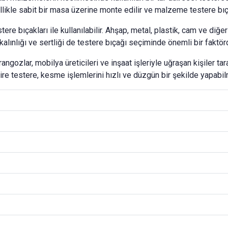
ikle sabit bir masa üzerine monte edilir ve malzeme testere bıçağ
estere bıçakları ile kullanılabilir. Ahşap, metal, plastik, cam ve d
alınlığı ve sertliği de testere bıçağı seçiminde önemli bir faktörd
ngozlar, mobilya üreticileri ve inşaat işleriyle uğraşan kişiler taraf
ire testere, kesme işlemlerini hızlı ve düzgün bir şekilde yapabilm