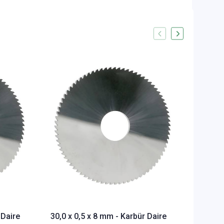
30,0 x 
Testere
DIN1837
STOKTA 
1.920,2
 Daire
30,0 x 0,5 x 8 mm - Karbür Daire
29,13 