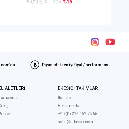
59,90 EUR + KDV
%15
84,50 E
i.com'da
Piyasadaki en iyi fiyat / performans
EL ALETLERİ
EKESİCİ TAKIMLAR
Tornavida
İletişim
Çekiç
Hakkımızda
Pense
+90 (0) 216 452 75 65
satis@e-kesici.com