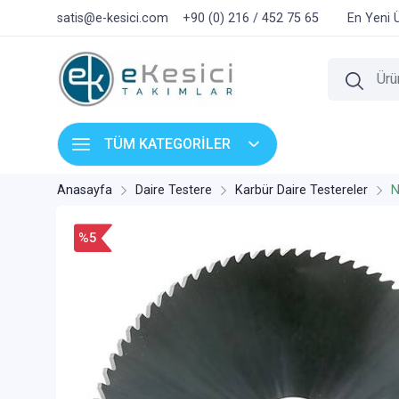
satis@e-kesici.com
+90 (0) 216 / 452 75 65
En Yeni 
TÜM KATEGORİLER
Anasayfa
Daire Testere
Karbür Daire Testereler
N
%5