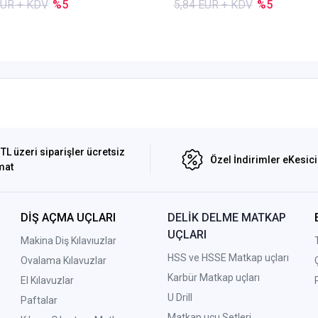
EUR + KDV
%5
5,84 EUR + KDV
%5
TL üzeri siparişler ücretsiz
Özel İndirimler eKesic
mat
DİŞ AÇMA UÇLARI
DELİK DELME MATKAP
UÇLARI
Makina Diş Kılavıuzlar
HSS ve HSSE Matkap uçları
Ovalama Kılavuzlar
Karbür Matkap uçları
El Kılavuzlar
U Drill
Paftalar
Matkap ucu Setleri