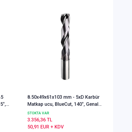
%5
8.50x49x61x103 mm - 5xD Karbür
Ø Rainb
5°,
Matkap ucu, BlueCut, 140°, Genal
Freze u
amaçlı
Alümyu
STOKTA VAR
STOKTA 
3.356,36 TL
5.291,9
50,91 EUR + KDV
80,28 E