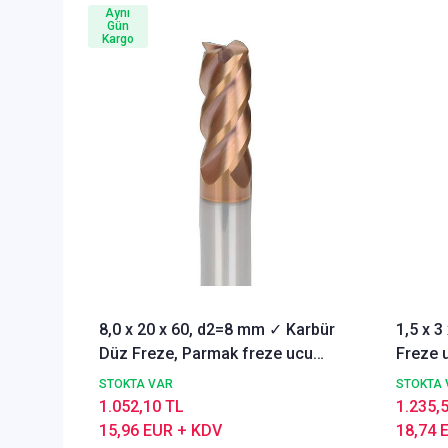
Aynı
Gün
Kargo
8,0 x 20 x 60, d2=8 mm ✓ Karbür
1,5 x 
Düz Freze, Parmak freze ucu
Freze u
Z=4,TiSiN Kaplamalı
STOKTA VAR
STOKTA 
1.052,10 TL
1.235,
15,96 EUR + KDV
18,74 