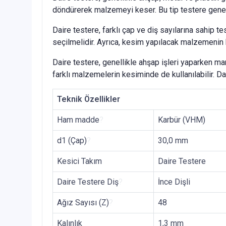
döndürerek malzemeyi keser. Bu tip testere genell
Daire testere, farklı çap ve diş sayılarına sahip t
seçilmelidir. Ayrıca, kesim yapılacak malzemenin k
Daire testere, genellikle ahşap işleri yaparken mara
farklı malzemelerin kesiminde de kullanılabilir. Da
Teknik Özellikler
Ham madde
?
Karbür (VHM)
d1 (Çap)
?
30,0 mm
Kesici Takım
Daire Testere
Daire Testere Diş
?
İnce Dişli
Ağız Sayısı (Z)
?
48
Kalınlık
1,3 mm