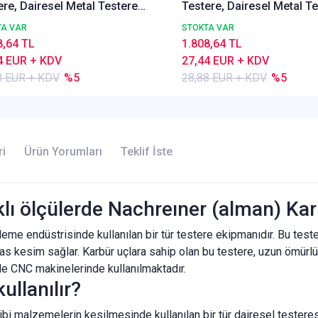
ere, Dairesel Metal Testere
Testere, Dairesel Metal T
37 A, İnce Dişli, Z=80
DIN1837 A, İnce Dişli, Z=8
TA VAR
STOKTA VAR
8,64 TL
1.808,64 TL
4 EUR + KDV
27,44 EUR + KDV
8 EUR + KDV
%5
28,88 EUR + KDV
%5
ri
Ürün Yorumları
Teklif İste
rklı ölçülerde Nachreıner (alman) Ka
işleme endüstrisinde kullanılan bir tür testere ekipmanıdır. Bu test
assas kesim sağlar. Karbür uçlara sahip olan bu testere, uzun ömürl
kle CNC makinelerinde kullanılmaktadır.
ullanılır?
ibi malzemelerin kesilmesinde kullanılan bir tür dairesel testeresi