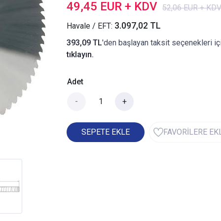
49,45 EUR + KDV
52,06 EUR + KD
3.097,02 TL
Havale / EFT:
393,09 TL
'den başlayan taksit seçenekleri iç
tıklayın.
Adet
-
+
SEPETE EKLE
FAVORİLERE EK