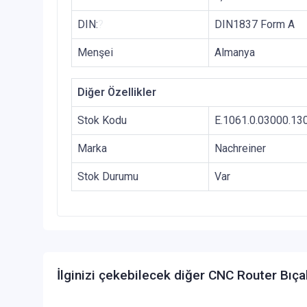
DIN:
?
DIN1837 Form A
Menşei
Almanya
Diğer Özellikler
Stok Kodu
E.1061.0.03000.13
Marka
Nachreiner
Stok Durumu
Var
İlginizi çekebilecek diğer CNC Router Bıça