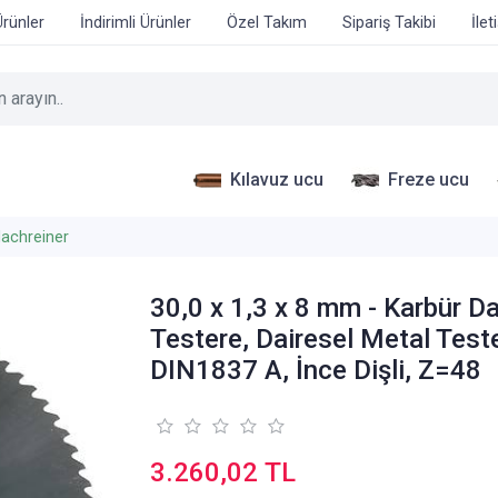
Ürünler
İndirimli Ürünler
Özel Takım
Sipariş Takibi
İlet
Kılavuz ucu
Freze ucu
achreiner
30,0 x 1,3 x 8 mm - Karbür Da
Testere, Dairesel Metal Test
DIN1837 A, İnce Dişli, Z=48
3.260,02 TL