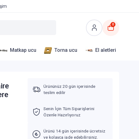
işim
0
Matkap ucu
Torna ucu
El aletleri
ire
Ürününüz 20 gün içerisinde
teslim edilir
ere
Senin İçin Tüm Siparişlerini
Özenle Hazırlıyoruz
Ürünü 14 gün içerisinde ücretsiz
ve kolayca iade edebilirsiniz.