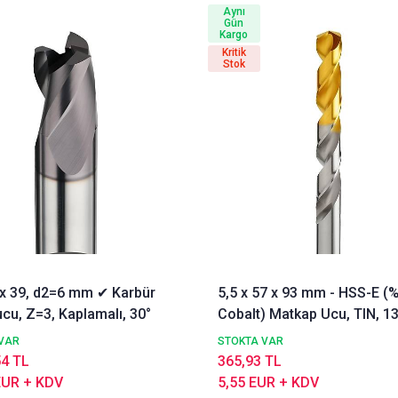
Aynı
Gün
Kargo
Kritik
Stok
3 x 39, d2=6 mm ✔ Karbür
5,5 x 57 x 93 mm - HSS-E (
cu, Z=3, Kaplamalı, 30°
Cobalt) Matkap Ucu, TIN, 13
DIN338 Delik Delme ucu,
VAR
STOKTA VAR
Nachreiner
54 TL
365,93 TL
EUR + KDV
5,55 EUR + KDV