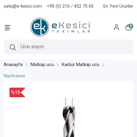
satis@e-kesici.com
+90 (0) 216 / 452 75 65
En Yeni Ürünler
0
Anasayfa
Matkap ucu
Karbür Matkap ucu
Nachreiner
%15