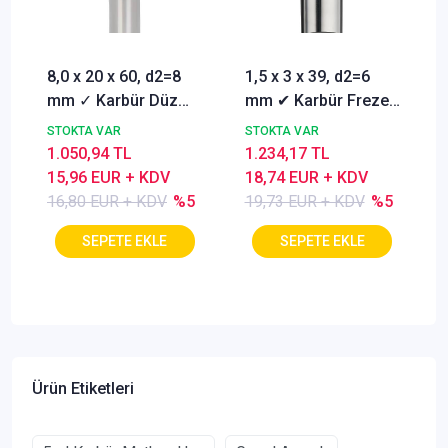
8,0 x 20 x 60, d2=8
1,5 x 3 x 39, d2=6
mm ✓ Karbür Düz
mm ✔ Karbür Freze
Freze, Parmak freze
ucu, Z=3, Kaplamalı,
STOKTA VAR
STOKTA VAR
ucu Z=4,TiSiN
30°
1.050,94 TL
1.234,17 TL
Kaplamalı
15,96 EUR + KDV
18,74 EUR + KDV
16,80 EUR + KDV
%5
19,73 EUR + KDV
%5
Ürün Etiketleri