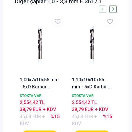
Diğer çaplar 1,0 - 3,3 mm E.3617.1
1,00x7x10x55 mm
1,10x10x10x55
1,2
- 5xD Karbür
mm - 5xD Karbür
mm 
Matkabı, BlueCut,
Matkabı, BlueCut,
Mat
STOKTA VAR
STOKTA VAR
STO
140°, İçten
140°, İçten
140
2.554,42 TL
2.554,42 TL
2.5
Soğutmalı
Soğutmalı
Soğ
38,79 EUR + KDV
38,79 EUR + KDV
38,
45,64 EUR +
%15
45,64 EUR +
%15
45,
KDV
KDV
KD