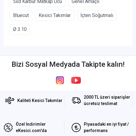
5xd Karbür Matkap Ucu
Genel Amaçlı
Bluecut
Kesici Takımlar
İçten Soğutmalı
Ø 3.10
Bizi Sosyal Medyada Takipte kalın!
2000 TL üzeri siparişler
Kaliteli Kesici Takımlar
ücretsiz teslimat
Özel İndirimler
Piyasadaki en iyi fiyat /
eKesici.com'da
performans