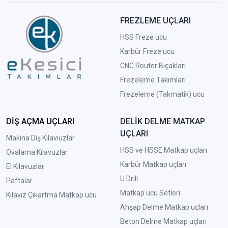
FREZLEME UÇLARI
HSS Freze ucu
Karbür Freze ucu
CNC Router Bıçakları
Frezeleme Takımları
Frezeleme (Takmatik) ucu
DİŞ AÇMA UÇLARI
DELİK DELME MATKAP
UÇLARI
Makina Diş Kılavıuzlar
HSS ve HSSE Matkap uçları
Ovalama Kılavuzlar
Karbür Matkap uçları
El Kılavuzlar
U Drill
Paftalar
Matkap ucu Setleri
Kılavız Çıkartma Matkap ucu
A
hşap Delme Matkap uçları
Beton Delme Matkap uçları