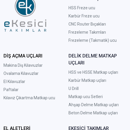
HSS Freze ucu
Karbür Freze ucu
CNC Router Bıçakları
Frezeleme Takımları
Frezeleme (Takmatik) ucu
DİŞ AÇMA UÇLARI
DELİK DELME MATKAP
UÇLARI
Makina Diş Kılavıuzlar
HSS ve HSSE Matkap uçları
Ovalama Kılavuzlar
Karbür Matkap uçları
El Kılavuzlar
U Drill
Paftalar
Matkap ucu Setleri
Kılavız Çıkartma Matkap ucu
A
hşap Delme Matkap uçları
Beton Delme Matkap uçları
EL ALETLERİ
EKESİCİ TAKIMLAR