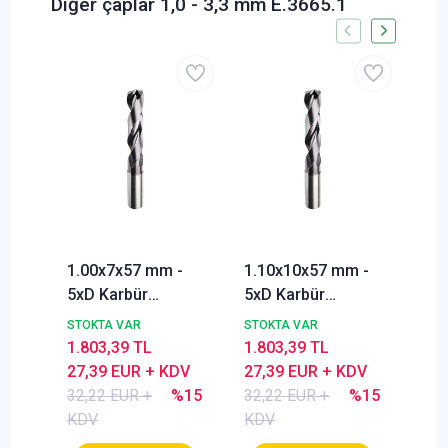
Diğer çaplar 1,0 - 3,3 mm E.3665.1
1.00x7x57 mm -
1.10x10x57 mm -
1.2
5xD Karbür
5xD Karbür
5xD
Matkap ucu,
Matkap ucu,
Mat
STOKTA VAR
STOKTA VAR
STO
BlueCut, 140°,
BlueCut, 140°,
Blu
1.803,39 TL
1.803,39 TL
1.8
Genal amaçlı
Genal amaçlı
Gen
27,39 EUR + KDV
27,39 EUR + KDV
27,
32,22 EUR +
%15
32,22 EUR +
%15
32,
KDV
KDV
KD