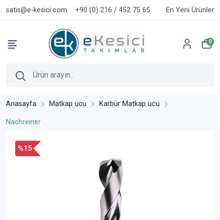
satis@e-kesici.com
+90 (0) 216 / 452 75 65
En Yeni Ürünler
0
Anasayfa
Matkap ucu
Karbür Matkap ucu
Nachreiner
%15