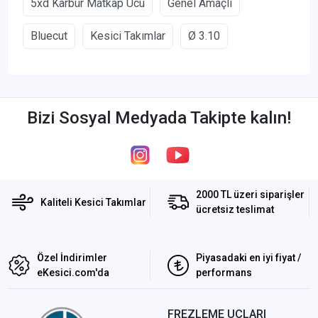
5xd Karbür Matkap Ucu
Genel Amaçlı
Bluecut
Kesici Takımlar
Ø 3.10
Bizi Sosyal Medyada Takipte kalın!
2000 TL üzeri siparişler
Kaliteli Kesici Takımlar
ücretsiz teslimat
Özel İndirimler
Piyasadaki en iyi fiyat /
eKesici.com'da
performans
FREZLEME UÇLARI