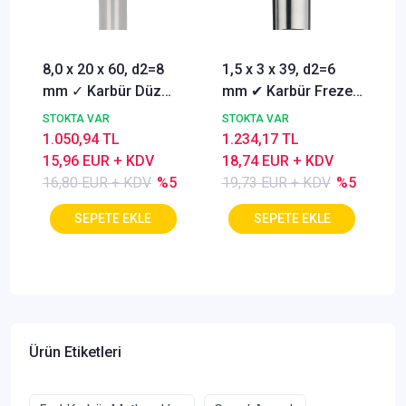
8,0 x 20 x 60, d2=8
1,5 x 3 x 39, d2=6
mm ✓ Karbür Düz
mm ✔ Karbür Freze
Freze, Parmak freze
ucu, Z=3, Kaplamalı,
STOKTA VAR
STOKTA VAR
ucu Z=4,TiSiN
30°
1.050,94 TL
1.234,17 TL
Kaplamalı
15,96 EUR + KDV
18,74 EUR + KDV
16,80 EUR + KDV
%5
19,73 EUR + KDV
%5
Ürün Etiketleri