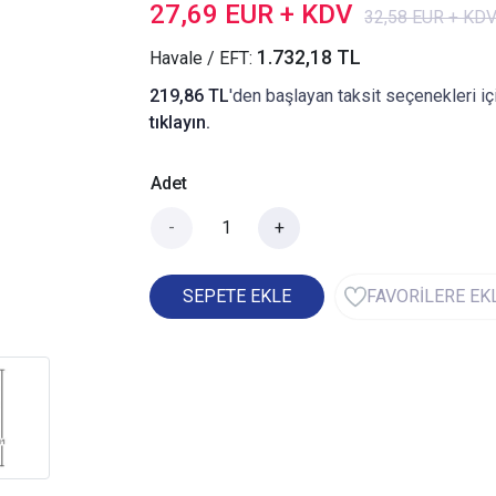
27,69 EUR + KDV
32,58 EUR + KD
1.732,18 TL
Havale / EFT:
219,86 TL
'den başlayan taksit seçenekleri iç
tıklayın.
Adet
-
+
SEPETE EKLE
FAVORİLERE EK