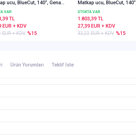
ap ucu, BlueCut, 140°, Genal
Matkap ucu, BlueCut, 140°
lı
amaçlı
TA VAR
STOKTA VAR
3,39 TL
1.803,39 TL
9 EUR + KDV
27,39 EUR + KDV
2 EUR + KDV
%15
32,22 EUR + KDV
%15
ri
Ürün Yorumları
Teklif İste