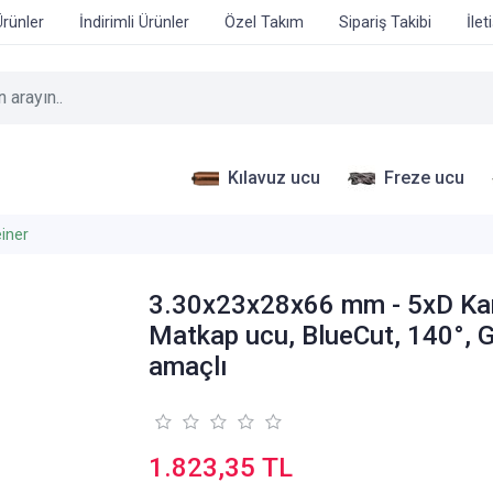
Ürünler
İndirimli Ürünler
Özel Takım
Sipariş Takibi
İlet
Kılavuz ucu
Freze ucu
iner
3.30x23x28x66 mm - 5xD Ka
Matkap ucu, BlueCut, 140°, 
amaçlı
1.823,35 TL