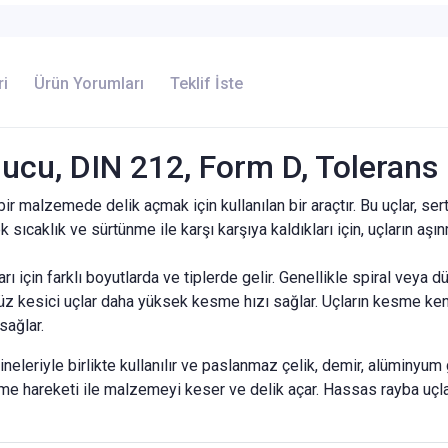
ri
Ürün Yorumları
Teklif İste
cu, DIN 212, Form D, Tolerans
r malzemede delik açmak için kullanılan bir araçtır. Bu uçlar, se
 sıcaklık ve sürtünme ile karşı karşıya kaldıkları için, uçların aşı
ı için farklı boyutlarda ve tiplerde gelir. Genellikle spiral veya dü
z kesici uçlar daha yüksek kesme hızı sağlar. Uçların kesme kenarl
sağlar.
eleriyle birlikte kullanılır ve paslanmaz çelik, demir, alüminyum 
önme hareketi ile malzemeyi keser ve delik açar. Hassas rayba uçla