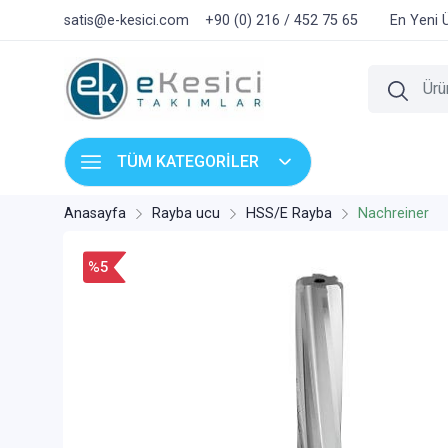
satis@e-kesici.com
+90 (0) 216 / 452 75 65
En Yeni 
TÜM KATEGORİLER
Anasayfa
Rayba ucu
HSS/E Rayba
Nachreiner
%5