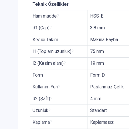
Teknik Özellikler
Ham madde
?
HSS-E
d1 (Çap)
?
3,8 mm
Kesici Takım
Makina Rayba
l1 (Toplam uzunluk)
?
75 mm
l2 (Kesim alanı)
?
19 mm
Form
Form D
Kullanım Yeri
?
Paslanmaz Çelik
d2 (Şaft)
?
4 mm
Uzunluk
?
Standart
Kaplama
?
Kaplamasız