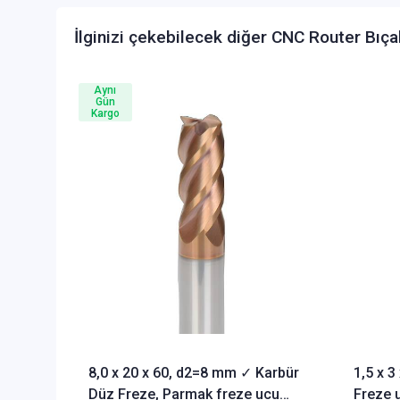
İlginizi çekebilecek diğer CNC Router Bıça
Aynı
Gün
Kargo
8,0 x 20 x 60, d2=8 mm ✓ Karbür
1,5 x 
Düz Freze, Parmak freze ucu
Freze u