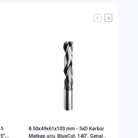
%5
8.50x49x61x103 mm - 5xD Karbür
Ø Rainb
5°,
Matkap ucu, BlueCut, 140°, Genal
Freze u