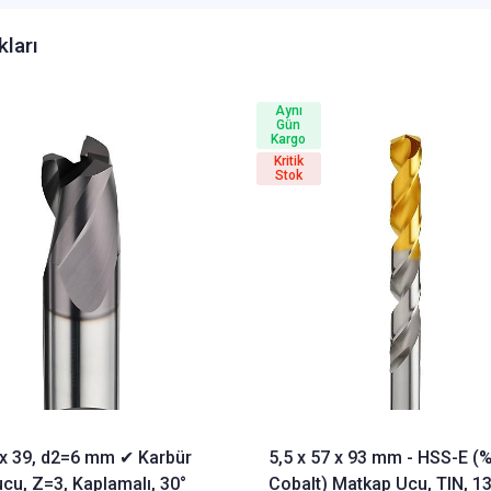
kları
Aynı
Gün
Kargo
Kritik
Stok
3 x 39, d2=6 mm ✔ Karbür
5,5 x 57 x 93 mm - HSS-E (
cu, Z=3, Kaplamalı, 30°
Cobalt) Matkap Ucu, TIN, 13