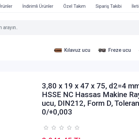
Ürünler
İndirimli Ürünler
Özel Takım
Sipariş Takibi
İlet
Kılavuz ucu
Freze ucu
3,80 x 19 x 47 x 75, d2=4 mm
HSSE NC Hassas Makine Ra
ucu, DIN212, Form D, Tolera
0/+0,003