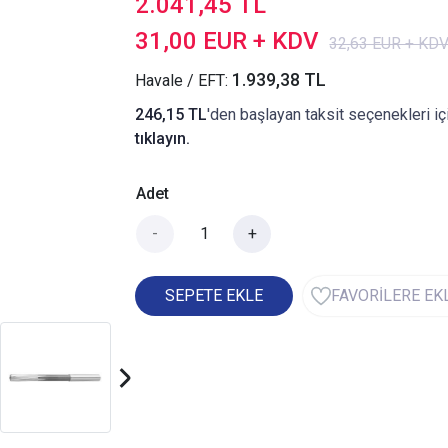
2.041,45 TL
31,00 EUR + KDV
32,63 EUR + KD
1.939,38 TL
Havale / EFT:
246,15 TL
'den başlayan taksit seçenekleri iç
tıklayın.
Adet
-
+
SEPETE EKLE
FAVORİLERE EK