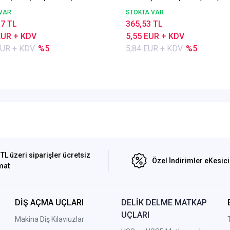
DIN338 Delik Delme ucu,
VAR
STOKTA VAR
Nachreiner
17 TL
365,53 TL
EUR + KDV
5,55 EUR + KDV
EUR + KDV
%5
5,84 EUR + KDV
%5
TL üzeri siparişler ücretsiz
Özel İndirimler eKesic
mat
DİŞ AÇMA UÇLARI
DELİK DELME MATKAP
UÇLARI
Makina Diş Kılavıuzlar