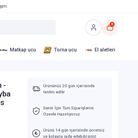
işim
0
Matkap ucu
Torna ucu
El aletleri
 -
Ürününüz 20 gün içerisinde
teslim edilir
yba
ns
Senin İçin Tüm Siparişlerini
Özenle Hazırlıyoruz
Ürünü 14 gün içerisinde ücretsiz
ve kolayca iade edebilirsiniz.