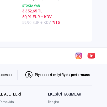
amaçlı
Alümyu
STOKTA VAR
STOKTA 
3.352,65 TL
5.286,1
50,91 EUR + KDV
80,28 E
59,90 EUR + KDV
%15
84,50 E
i.com'da
Piyasadaki en iyi fiyat / performans
EL ALETLERİ
EKESİCİ TAKIMLAR
Tornavida
İletişim