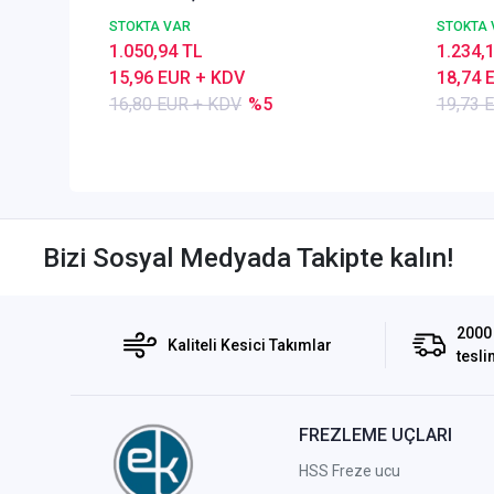
Z=4,TiSiN Kaplamalı
STOKTA VAR
STOKTA 
1.050,94 TL
1.234,
15,96 EUR + KDV
18,74 
16,80 EUR + KDV
%5
19,73 
Bizi Sosyal Medyada Takipte kalın!
2000 
Kaliteli Kesici Takımlar
tesli
FREZLEME UÇLARI
HSS Freze ucu