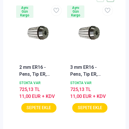
Aynı
Aynı
Ayn
Gün
Gün
Gü
Kargo
Kargo
Kar
Krit
Sto
2 mm ER16 -
3 mm ER16 -
5 m
Pens, Tip ER,
Pens, Tip ER,
Pen
Takım sıkma
Takım sıkma
Tak
STOKTA VAR
STOKTA VAR
STO
pensi, DIN 6499, 1.
pensi, DIN 6499, 1.
pen
725,13 TL
725,13 TL
725
Sinif
Sinif
Sin
11,00 EUR + KDV
11,00 EUR + KDV
11,