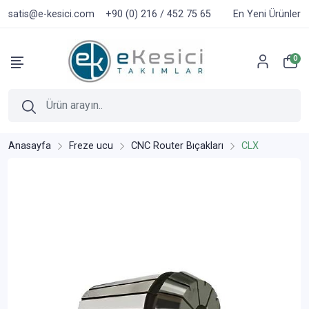
satis@e-kesici.com
+90 (0) 216 / 452 75 65
En Yeni Ürünler
0
Anasayfa
Freze ucu
CNC Router Bıçakları
CLX