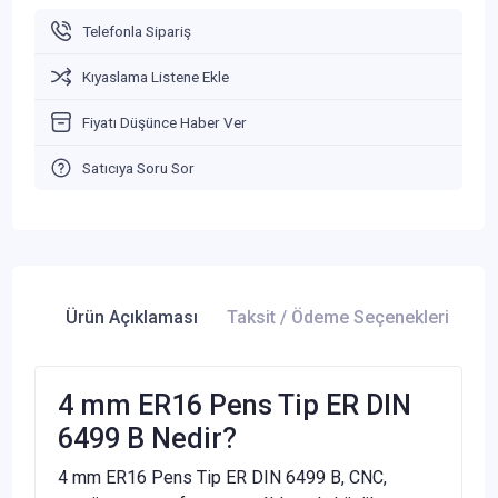
Telefonla Sipariş
Kıyaslama Listene Ekle
Fiyatı Düşünce Haber Ver
Satıcıya Soru Sor
Ürün Açıklaması
Taksit / Ödeme Seçenekleri
Ür
4 mm ER16 Pens Tip ER DIN
6499 B Nedir?
4 mm ER16 Pens Tip ER DIN 6499 B, CNC,