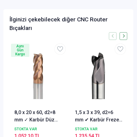
İlginizi çekebilecek diğer CNC Router
Bıçakları
Aynı
Gün
Kargo
8,0 x 20 x 60, d2=8
1,5 x 3 x 39, d2=6
mm ✓ Karbür Düz
mm ✔ Karbür Freze
Freze, Parmak freze
ucu, Z=3, Kaplamalı,
STOKTA VAR
STOKTA VAR
ucu Z=4,TiSiN
30°
1.052,10 TL
1.235,54 TL