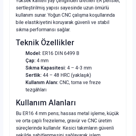
Yüksek kaliteli yay çeliğinden üretilen ER pensler,
sertleştirilmiş yapısı sayesinde uzun ömürlü
kullanım sunar. Yoğun CNC çalışma koşullarında
bile elastikiyetini koruyarak güvenli ve stabil
sıkma performansı sağlar.
Teknik Özellikler
Model:
ER16 DIN 6499 B
Çap:
4 mm
Sıkma Kapasitesi:
4 – 4-3 mm
Sertlik:
44 – 48 HRC (yaklaşık)
Kullanım Alanı:
CNC, torna ve freze
tezgâhları
Kullanım Alanları
Bu ER16 4 mm pens; hassas metal işleme, küçük
ve orta çaplı frezeleme, gravür ve CNC üretim
süreçlerinde kullanılır. Kesici takımların güvenli
şekilde sabitlenmesini sağlayarak işlem