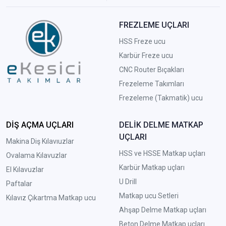
FREZLEME UÇLARI
HSS Freze ucu
Karbür Freze ucu
CNC Router Bıçakları
Frezeleme Takımları
Frezeleme (Takmatik) ucu
DİŞ AÇMA UÇLARI
DELİK DELME MATKAP
UÇLARI
Makina Diş Kılavıuzlar
HSS ve HSSE Matkap uçları
Ovalama Kılavuzlar
Karbür Matkap uçları
El Kılavuzlar
U Drill
Paftalar
Matkap ucu Setleri
Kılavız Çıkartma Matkap ucu
A
hşap Delme Matkap uçları
Beton Delme Matkap uçları