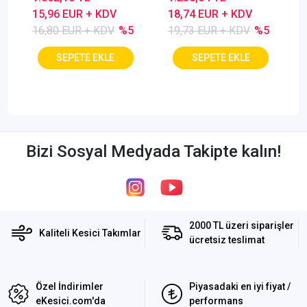
Kaplamalı
15,96 EUR + KDV
18,74 EUR + KDV
16,80 EUR + KDV
%5
19,73 EUR + KDV
%5
Bizi Sosyal Medyada Takipte kalın!
2000 TL üzeri siparişler
Kaliteli Kesici Takımlar
ücretsiz teslimat
Özel İndirimler
Piyasadaki en iyi fiyat /
eKesici.com'da
performans