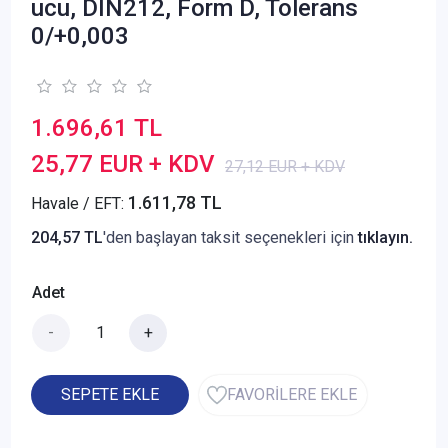
ucu, DIN212, Form D, Tolerans
0/+0,003
1.696,61 TL
25,77 EUR + KDV
27,12 EUR + KDV
1.611,78 TL
Havale / EFT:
204,57 TL
'den başlayan taksit seçenekleri için
tıklayın.
Adet
-
+
SEPETE EKLE
FAVORİLERE EKLE