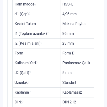
Ham madde
?
HSS-E
d1 (Çap)
?
4,96 mm
Kesici Takım
Makina Rayba
l1 (Toplam uzunluk)
?
86 mm
l2 (Kesim alanı)
?
23 mm
Form
Form D
Kullanım Yeri
?
Paslanmaz Çelik
d2 (Şaft)
?
5 mm
Uzunluk
?
Standart
Kaplama
?
Kaplamasız
DIN:
?
DIN 212