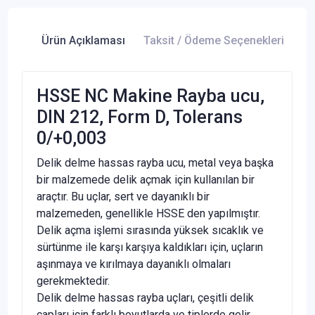
Ürün Açıklaması
Taksit / Ödeme Seçenekleri
Ür
HSSE NC Makine Rayba ucu,
DIN 212, Form D, Tolerans
0/+0,003
Delik delme hassas rayba ucu, metal veya başka
bir malzemede delik açmak için kullanılan bir
araçtır. Bu uçlar, sert ve dayanıklı bir
malzemeden, genellikle HSSE den yapılmıştır.
Delik açma işlemi sırasında yüksek sıcaklık ve
sürtünme ile karşı karşıya kaldıkları için, uçların
aşınmaya ve kırılmaya dayanıklı olmaları
gerekmektedir.
Delik delme hassas rayba uçları, çeşitli delik
çapları için farklı boyutlarda ve tiplerde gelir.