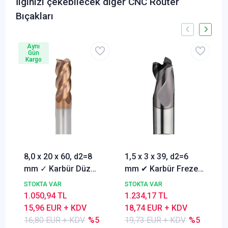
İlginizi çekebilecek diğer CNC Router
Bıçakları
Aynı
Gün
Kargo
8,0 x 20 x 60, d2=8
1,5 x 3 x 39, d2=6
mm ✓ Karbür Düz
mm ✔ Karbür Freze
Freze, Parmak freze
ucu, Z=3, Kaplamalı,
STOKTA VAR
STOKTA VAR
ucu Z=4,TiSiN
30°
1.050,94 TL
1.234,17 TL
Kaplamalı
15,96 EUR + KDV
18,74 EUR + KDV
16,80 EUR + KDV
%5
19,73 EUR + KDV
%5