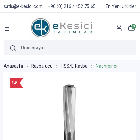
satis@e-kesici.com
+90 (0) 216 / 452 75 65
En Yeni Ürünler
0
Anasayfa
Rayba ucu
HSS/E Rayba
Nachreiner
%5