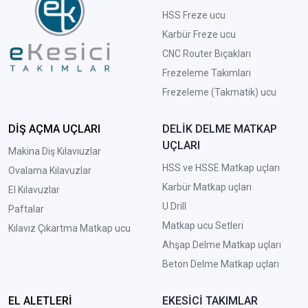
HSS Freze ucu
Karbür Freze ucu
CNC Router Bıçakları
Frezeleme Takımları
Frezeleme (Takmatik) ucu
DİŞ AÇMA UÇLARI
DELİK DELME MATKAP
UÇLARI
Makina Diş Kılavıuzlar
HSS ve HSSE Matkap uçları
Ovalama Kılavuzlar
Karbür Matkap uçları
El Kılavuzlar
U Drill
Paftalar
Matkap ucu Setleri
Kılavız Çıkartma Matkap ucu
A
hşap Delme Matkap uçları
Beton Delme Matkap uçları
EL ALETLERİ
EKESİCİ TAKIMLAR