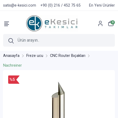
satis@e-kesici.com
+90 (0) 216 / 452 75 65
En Yeni Ürünler
0
Anasayfa
Freze ucu
CNC Router Bıçakları
Nachreiner
%5