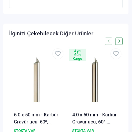
İlginizi Çekebilecek Diğer Ürünler
Aynı
Gün
Kargo
6.0 x 50 mm - Karbür
4.0 x 50 mm - Karbür
Gravür ucu, 60º,
Gravür ucu, 60º,
pantoğraf frezesi
pantoğraf frezesi
STOKTA VAR
STOKTA VAR