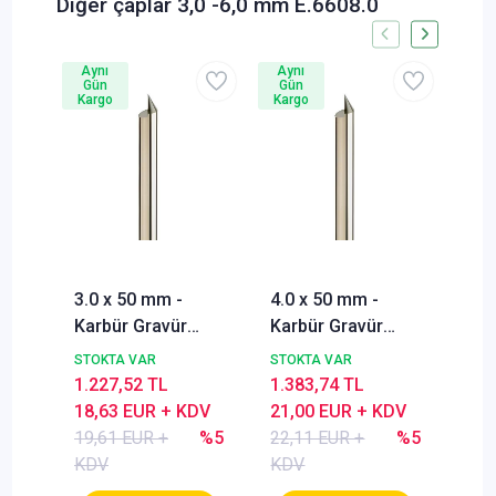
Diğer çaplar 3,0 -6,0 mm E.6608.0
Aynı
Aynı
Gün
Gün
Kargo
Kargo
3.0 x 50 mm -
4.0 x 50 mm -
6.0
Karbür Gravür
Karbür Gravür
Kar
ucu, 60º,
ucu, 60º,
ucu
STOKTA VAR
STOKTA VAR
STO
pantoğraf frezesi
pantoğraf frezesi
pan
1.227,52 TL
1.383,74 TL
1.9
18,63 EUR + KDV
21,00 EUR + KDV
30,
19,61 EUR +
%5
22,11 EUR +
%5
31,
KDV
KDV
KD