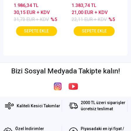
1.986,34 TL
1.383,74 TL
30,15 EUR + KDV
21,00 EUR + KDV
31,73 EUR + KDV
%5
22,11 EUR + KDV
%5
Bizi Sosyal Medyada Takipte kalın!
2000 TL üzeri siparişler
Kaliteli Kesici Takımlar
ücretsiz teslimat
Özel İndirimler
Piyasadaki en iyi fiyat /