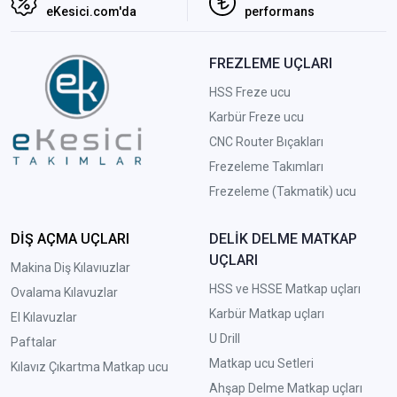
eKesici.com'da
performans
FREZLEME UÇLARI
HSS Freze ucu
Karbür Freze ucu
CNC Router Bıçakları
Frezeleme Takımları
Frezeleme (Takmatik) ucu
DİŞ AÇMA UÇLARI
DELİK DELME MATKAP
UÇLARI
Makina Diş Kılavıuzlar
HSS ve HSSE Matkap uçları
Ovalama Kılavuzlar
Karbür Matkap uçları
El Kılavuzlar
U Drill
Paftalar
Matkap ucu Setleri
Kılavız Çıkartma Matkap ucu
A
hşap Delme Matkap uçları