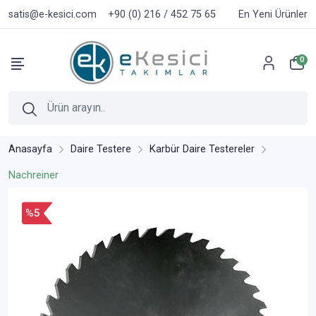
satis@e-kesici.com
+90 (0) 216 / 452 75 65
En Yeni Ürünler
0
Anasayfa
Daire Testere
Karbür Daire Testereler
Nachreiner
%5