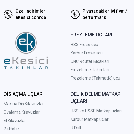
Özel İndirimler
Piyasadaki en iyi fiyat /
eKesici.com'da
performans
FREZLEME UÇLARI
HSS Freze ucu
Karbür Freze ucu
CNC Router Bıçakları
Frezeleme Takımları
Frezeleme (Takmatik) ucu
DİŞ AÇMA UÇLARI
DELİK DELME MATKAP
UÇLARI
Makina Diş Kılavıuzlar
HSS ve HSSE Matkap uçları
Ovalama Kılavuzlar
Karbür Matkap uçları
El Kılavuzlar
U Drill
Paftalar