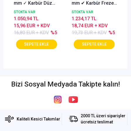
mm ✓ Karbür Düz
mm ✔ Karbür Freze
Freze, Parmak freze
ucu, Z=3, Kaplamalı,
STOKTA VAR
STOKTA VAR
ucu Z=4,TiSiN
30°
1.050,94 TL
1.234,17 TL
Kaplamalı
15,96 EUR + KDV
18,74 EUR + KDV
16,80 EUR + KDV
%5
19,73 EUR + KDV
%5
Bizi Sosyal Medyada Takipte kalın!
2000 TL üzeri siparişler
Kaliteli Kesici Takımlar
ücretsiz teslimat