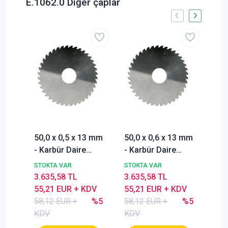
E.1062.0 Diğer çaplar
50,0 x 0,5 x 13 mm
50,0 x 0,6 x 13 mm
50,
- Karbür Daire
- Karbür Daire
- K
Testere, Dairesel
Testere, Dairesel
Tes
STOKTA VAR
STOKTA VAR
STO
Testere Bıçağı,
Testere Bıçağı,
Tes
3.635,58 TL
3.635,58 TL
3.8
DIN1838 B, Kaba
DIN1838 B, Kaba
DIN
55,21 EUR + KDV
55,21 EUR + KDV
57,
Dişli, Z=48
Dişli, Z=48
Diş
58,12 EUR +
%5
58,12 EUR +
%5
60,
KDV
KDV
KD