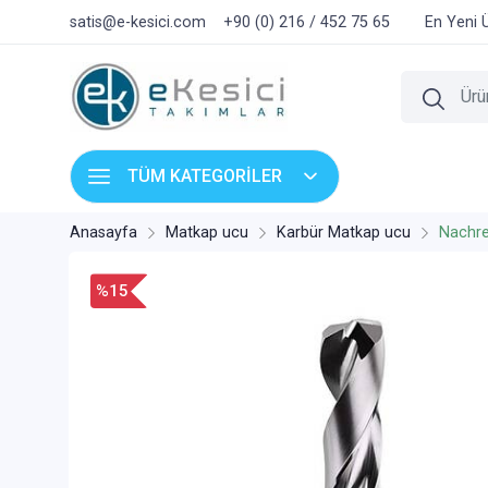
satis@e-kesici.com
+90 (0) 216 / 452 75 65
En Yeni 
TÜM KATEGORİLER
Anasayfa
Matkap ucu
Karbür Matkap ucu
Nachre
%15