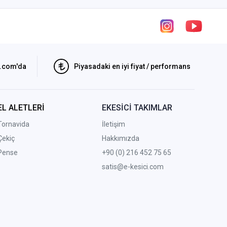
i.com'da
Piyasadaki en iyi fiyat / performans
EL ALETLERİ
EKESİCİ TAKIMLAR
Tornavida
İletişim
Çekiç
Hakkımızda
Pense
+90 (0) 216 452 75 65
satis@e-kesici.com