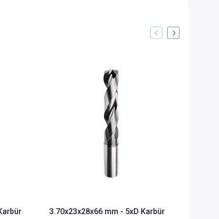
3.80x2
Matkap 
amaçlı
STOKTA 
1.823,3
Karbür
3.70x23x28x66 mm - 5xD Karbür
27,69 