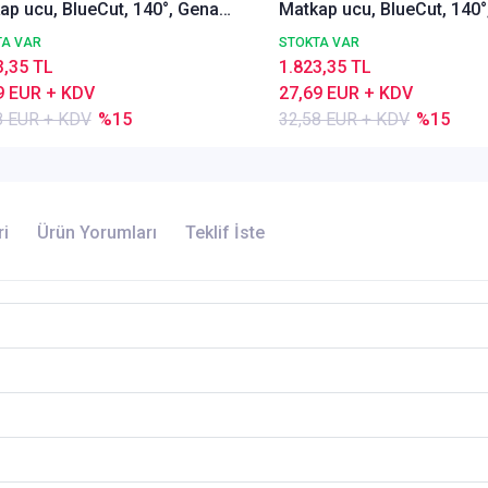
ap ucu, BlueCut, 140°, Genal
Matkap ucu, BlueCut, 140°
lı
amaçlı
TA VAR
STOKTA VAR
3,35 TL
1.823,35 TL
9 EUR + KDV
27,69 EUR + KDV
8 EUR + KDV
%15
32,58 EUR + KDV
%15
ri
Ürün Yorumları
Teklif İste