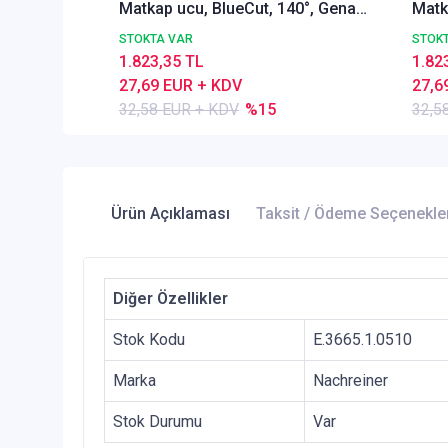
Matkap ucu, BlueCut, 140°, Genal
Matk
amaçlı
amaç
STOKTA VAR
STOK
1.823,35 TL
1.82
27,69 EUR + KDV
27,6
32,58 EUR + KDV
%15
32,5
Ürün Açıklaması
Taksit / Ödeme Seçenekle
Diğer Özellikler
Stok Kodu
E.3665.1.0510
Marka
Nachreiner
Stok Durumu
Var