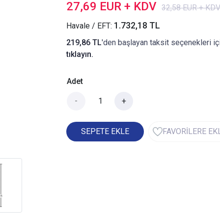
27,69 EUR + KDV
32,58 EUR + KD
1.732,18 TL
Havale / EFT:
219,86 TL
'den başlayan taksit seçenekleri iç
tıklayın.
Adet
-
+
SEPETE EKLE
FAVORİLERE EK