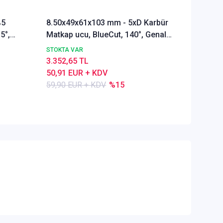
%5
8.50x49x61x103 mm - 5xD Karbür
Ø Rainb
5°,
Matkap ucu, BlueCut, 140°, Genal
Freze u
amaçlı
Alümyu
STOKTA VAR
STOKTA 
3.352,65 TL
5.286,1
50,91 EUR + KDV
80,28 E
59,90 EUR + KDV
%15
84,50 E