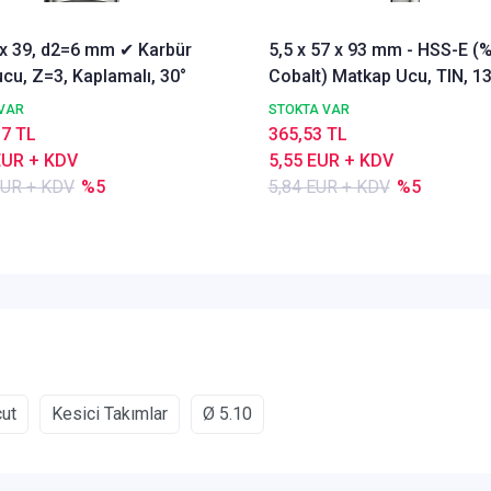
3 x 39, d2=6 mm ✔ Karbür
5,5 x 57 x 93 mm - HSS-E (
cu, Z=3, Kaplamalı, 30°
Cobalt) Matkap Ucu, TIN, 13
DIN338 Delik Delme ucu,
VAR
STOKTA VAR
Nachreiner
17 TL
365,53 TL
EUR + KDV
5,55 EUR + KDV
EUR + KDV
%5
5,84 EUR + KDV
%5
cut
Kesici Takımlar
Ø 5.10