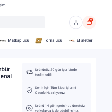
işim
0
Matkap ucu
Torna ucu
El aletleri
rbür
Ürününüz 20 gün içerisinde
teslim edilir
Genal
Senin İçin Tüm Siparişlerini
Özenle Hazırlıyoruz
Ürünü 14 gün içerisinde ücretsiz
ve kolayca iade edebilirsiniz.