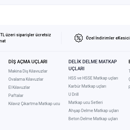
TL üzeri siparişler ücretsiz
Özel İndirimler eKesic
mat
DİŞ AÇMA UÇLARI
DELİK DELME MATKAP
UÇLARI
Makina Diş Kılavıuzlar
HSS ve HSSE Matkap uçları
Ovalama Kılavuzlar
Karbür Matkap uçları
El Kılavuzlar
U Drill
Paftalar
Matkap ucu Setleri
Kılavız Çıkartma Matkap ucu
A
hşap Delme Matkap uçları
Beton Delme Matkap uçları