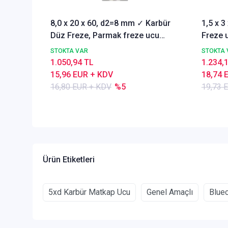
8,0 x 20 x 60, d2=8 mm ✓ Karbür
1,5 x 
Düz Freze, Parmak freze ucu
Freze u
Z=4,TiSiN Kaplamalı
STOKTA VAR
STOKTA 
1.050,94 TL
1.234,
15,96 EUR + KDV
18,74 
16,80 EUR + KDV
%5
19,73 
Ürün Etiketleri
5xd Karbür Matkap Ucu
Genel Amaçlı
Blue