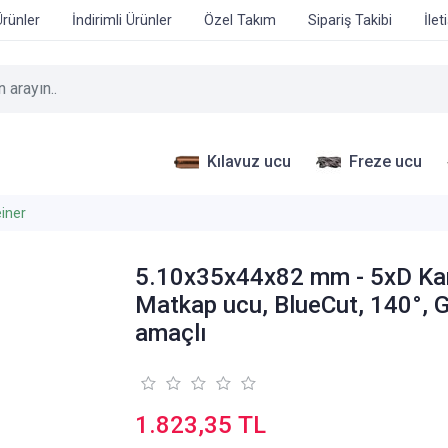
Ürünler
İndirimli Ürünler
Özel Takım
Sipariş Takibi
İlet
Kılavuz ucu
Freze ucu
iner
5.10x35x44x82 mm - 5xD Ka
Matkap ucu, BlueCut, 140°, 
amaçlı
1.823,35 TL