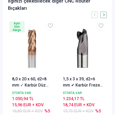
İlginizi çekebilecek diğer CNC Router
Bıçakları
Aynı
Gün
Kargo
8,0 x 20 x 60, d2=8
1,5 x 3 x 39, d2=6
mm ✓ Karbür Düz
mm ✔ Karbür Freze
Freze, Parmak freze
ucu, Z=3, Kaplamalı,
STOKTA VAR
STOKTA VAR
ucu Z=4,TiSiN
30°
1.050,94 TL
1.234,17 TL
Kaplamalı
15,96 EUR + KDV
18,74 EUR + KDV
16,80 EUR + KDV
%5
19,73 EUR + KDV
%5