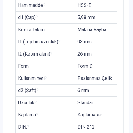
Ham madde
?
HSS-E
d1 (Çap)
?
5,98 mm
Kesici Takım
Makina Rayba
l1 (Toplam uzunluk)
?
93 mm
l2 (Kesim alanı)
?
26 mm
Form
Form D
Kullanım Yeri
?
Paslanmaz Çelik
d2 (Şaft)
?
6 mm
Uzunluk
?
Standart
Kaplama
?
Kaplamasız
DIN:
?
DIN 212