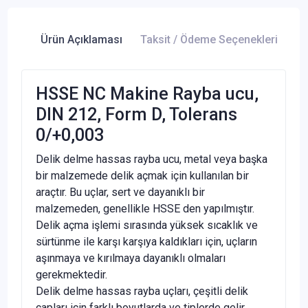
Ürün Açıklaması
Taksit / Ödeme Seçenekleri
Ür
HSSE NC Makine Rayba ucu,
DIN 212, Form D, Tolerans
0/+0,003
Delik delme hassas rayba ucu, metal veya başka
bir malzemede delik açmak için kullanılan bir
araçtır. Bu uçlar, sert ve dayanıklı bir
malzemeden, genellikle HSSE den yapılmıştır.
Delik açma işlemi sırasında yüksek sıcaklık ve
sürtünme ile karşı karşıya kaldıkları için, uçların
aşınmaya ve kırılmaya dayanıklı olmaları
gerekmektedir.
Delik delme hassas rayba uçları, çeşitli delik
çapları için farklı boyutlarda ve tiplerde gelir.