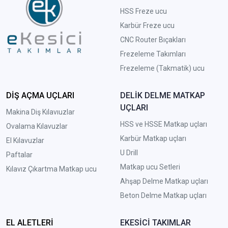
HSS Freze ucu
Karbür Freze ucu
CNC Router Bıçakları
Frezeleme Takımları
Frezeleme (Takmatik) ucu
DİŞ AÇMA UÇLARI
DELİK DELME MATKAP
UÇLARI
Makina Diş Kılavıuzlar
HSS ve HSSE Matkap uçları
Ovalama Kılavuzlar
Karbür Matkap uçları
El Kılavuzlar
U Drill
Paftalar
Matkap ucu Setleri
Kılavız Çıkartma Matkap ucu
A
hşap Delme Matkap uçları
Beton Delme Matkap uçları
EL ALETLERİ
EKESİCİ TAKIMLAR