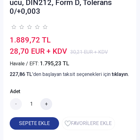
ucu, DIN212, Form D, Tolerans
0/+0,003
1.889,72 TL
28,70 EUR + KDV
30,21 EUR + KDV
1.795,23 TL
Havale / EFT:
227,86 TL
'den başlayan taksit seçenekleri için
tıklayın.
Adet
-
+
SEPETE EKLE
FAVORİLERE EKLE