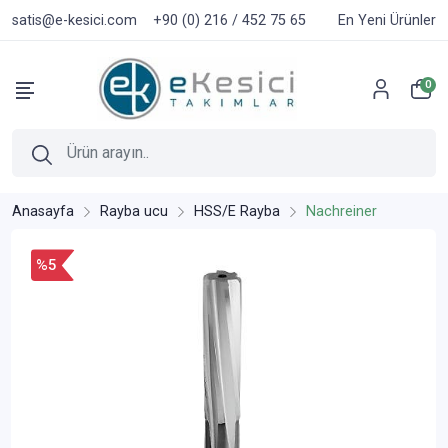
satis@e-kesici.com
+90 (0) 216 / 452 75 65
En Yeni Ürünler
0
Anasayfa
Rayba ucu
HSS/E Rayba
Nachreiner
%5