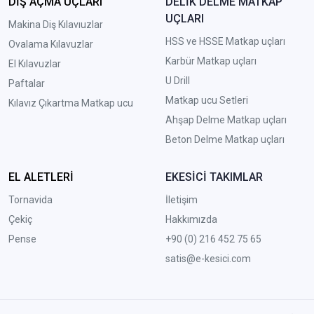
DİŞ AÇMA UÇLARI
DELİK DELME MATKAP
UÇLARI
Makina Diş Kılavıuzlar
HSS ve HSSE Matkap uçları
Ovalama Kılavuzlar
Karbür Matkap uçları
El Kılavuzlar
U Drill
Paftalar
Matkap ucu Setleri
Kılavız Çıkartma Matkap ucu
A
hşap Delme Matkap uçları
Beton Delme Matkap uçları
EL ALETLERİ
EKESİCİ TAKIMLAR
Tornavida
İletişim
Çekiç
Hakkımızda
Pense
+90 (0) 216 452 75 65
satis@e-kesici.com