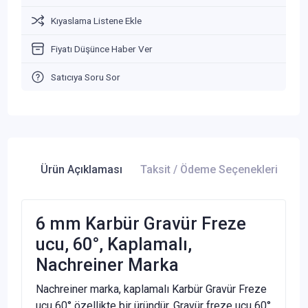
Kıyaslama Listene Ekle
Fiyatı Düşünce Haber Ver
Satıcıya Soru Sor
Ürün Açıklaması
Taksit / Ödeme Seçenekleri
Ür
6 mm Karbür Gravür Freze
ucu, 60°, Kaplamalı,
Nachreiner Marka
Nachreiner marka, kaplamalı Karbür Gravür Freze
ucu 60° özellikte bir üründür. Gravür freze ucu 60°