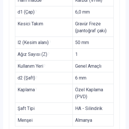
Ham madde
?
Karbür (VHM)
d1 (Çap)
?
6,0 mm
Kesici Takım
Gravür Freze
(pantoğraf çakı)
l2 (Kesim alanı)
?
50 mm
Ağız Sayısı (Z)
?
1
Kullanım Yeri
?
Genel Amaçlı
d2 (Şaft)
?
6 mm
Kaplama
?
Özel Kaplama
(PVD)
Şaft Tipi
HA - Silindirik
Menşei
Almanya