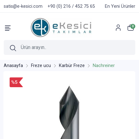
satis@e-kesici.com
+90 (0) 216 / 452 75 65
En Yeni Ürünler
0
Anasayfa
Freze ucu
Karbür Freze
Nachreiner
%5