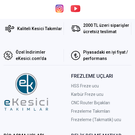
2000 TL üzeri siparişler
Kaliteli Kesici Takımlar
ücretsiz teslimat
Özel İndirimler
Piyasadaki en iyi fiyat /
eKesici.com'da
performans
FREZLEME UÇLARI
HSS Freze ucu
Karbür Freze ucu
CNC Router Bıçakları
Frezeleme Takımları
Frezeleme (Takmatik) ucu