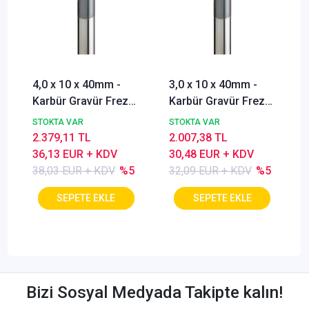
4,0 x 10 x 40mm -
3,0 x 10 x 40mm -
Karbür Gravür Freze,
Karbür Gravür Freze,
60°, Kaplamalı, Genel
60°, Kaplamalı, Genel
STOKTA VAR
STOKTA VAR
Amaçlı pantoğraf
Amaçlı pantoğraf
2.379,11 TL
2.007,38 TL
çakısı
çakısı
36,13 EUR + KDV
30,48 EUR + KDV
38,03 EUR + KDV
%5
32,09 EUR + KDV
%5
Bizi Sosyal Medyada Takipte kalın!