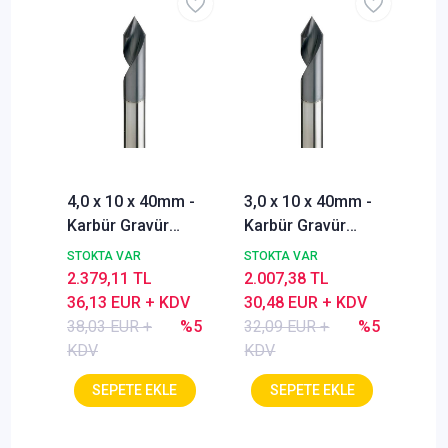
4,0 x 10 x 40mm -
3,0 x 10 x 40mm -
Karbür Gravür
Karbür Gravür
Freze, 60°,
Freze, 60°,
STOKTA VAR
STOKTA VAR
Kaplamalı, Genel
Kaplamalı, Genel
2.379,11 TL
2.007,38 TL
Amaçlı pantoğraf
Amaçlı pantoğraf
36,13 EUR + KDV
30,48 EUR + KDV
çakısı
çakısı
38,03 EUR +
%5
32,09 EUR +
%5
KDV
KDV