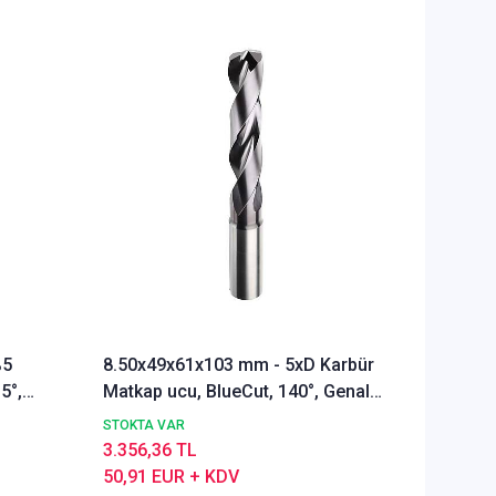
%5
8.50x49x61x103 mm - 5xD Karbür
Ø Rainb
5°,
Matkap ucu, BlueCut, 140°, Genal
Freze u
amaçlı
Alümyu
STOKTA VAR
STOKTA 
3.356,36 TL
5.291,9
50,91 EUR + KDV
80,28 E