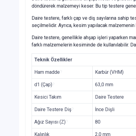
döndürerek malzemeyi keser. Bu tip testere genell
Daire testere, farklı çap ve diş sayılarına sahip t
seçilmelidir. Ayrıca, kesim yapılacak malzemenin k
Daire testere, genellikle ahşap işleri yaparken mara
farklı malzemelerin kesiminde de kullanılabilir. Da
Teknik Özellikler
Ham madde
?
Karbür (VHM)
d1 (Çap)
?
63,0 mm
Kesici Takım
Daire Testere
Daire Testere Diş
?
İnce Dişli
Ağız Sayısı (Z)
?
80
Kalınlık
2,0 mm