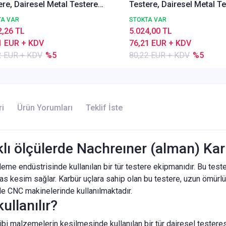
ere, Dairesel Metal Testere
Testere, Dairesel Metal T
837 A, İnce Dişli,Z=100
DIN1837 A, İnce Dişli,Z=1
TA VAR
STOKTA VAR
2,26 TL
5.024,00 TL
1 EUR + KDV
76,21 EUR + KDV
2 EUR + KDV
%5
80,22 EUR + KDV
%5
ri
Ürün Yorumları
Teklif İste
rklı ölçülerde Nachreıner (alman) Ka
işleme endüstrisinde kullanılan bir tür testere ekipmanıdır. Bu test
assas kesim sağlar. Karbür uçlara sahip olan bu testere, uzun ömürl
kle CNC makinelerinde kullanılmaktadır.
ullanılır?
ibi malzemelerin kesilmesinde kullanılan bir tür dairesel testeresi