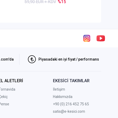
59,90 EUR + KDV
%15
84,50 E
i.com'da
Piyasadaki en iyi fiyat / performans
EL ALETLERİ
EKESİCİ TAKIMLAR
Tornavida
İletişim
Çekiç
Hakkımızda
Pense
+90 (0) 216 452 75 65
satis@e-kesici.com