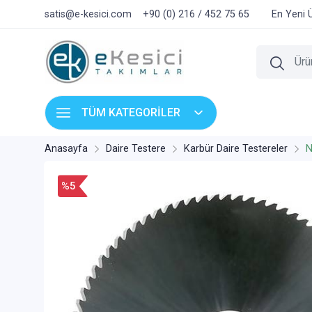
satis@e-kesici.com
+90 (0) 216 / 452 75 65
En Yeni 
TÜM KATEGORİLER
Anasayfa
Daire Testere
Karbür Daire Testereler
N
%5