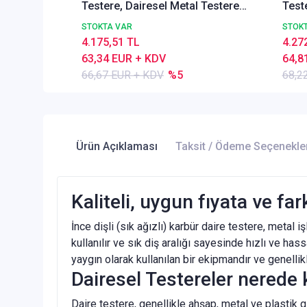
Testere, Dairesel Metal Testere
Test
DIN1837 A, İnce Dişli,Z=128
DIN1
STOKTA VAR
STOK
4.175,51 TL
4.27
63,34 EUR + KDV
64,8
66,67 EUR + KDV
%5
68,2
Ürün Açıklaması
Taksit / Ödeme Seçenekle
Kaliteli, uygun fıyata ve fa
İnce dişli (sık ağızlı) karbür daire testere, metal 
kullanılır ve sık diş aralığı sayesinde hızlı ve h
yaygın olarak kullanılan bir ekipmandır ve genelli
Dairesel Testereler nerede k
Daire testere, genellikle ahşap, metal ve plastik g