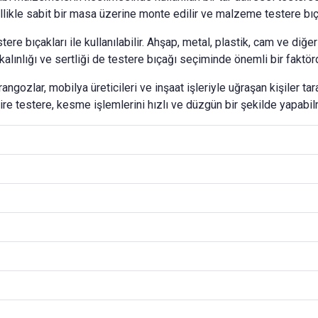
ikle sabit bir masa üzerine monte edilir ve malzeme testere bıçağ
estere bıçakları ile kullanılabilir. Ahşap, metal, plastik, cam ve d
alınlığı ve sertliği de testere bıçağı seçiminde önemli bir faktörd
ngozlar, mobilya üreticileri ve inşaat işleriyle uğraşan kişiler taraf
ire testere, kesme işlemlerini hızlı ve düzgün bir şekilde yapabilm