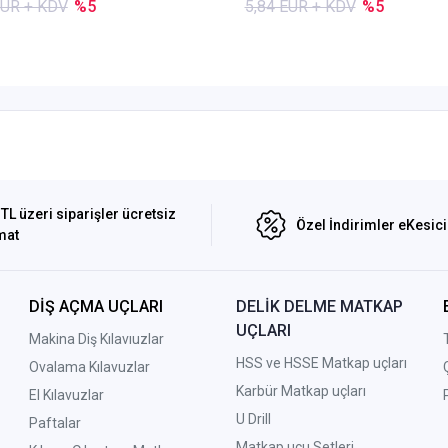
EUR + KDV
%5
5,84 EUR + KDV
%5
TL üzeri siparişler ücretsiz
Özel İndirimler eKesic
mat
DİŞ AÇMA UÇLARI
DELİK DELME MATKAP
UÇLARI
Makina Diş Kılavıuzlar
HSS ve HSSE Matkap uçları
Ovalama Kılavuzlar
Karbür Matkap uçları
El Kılavuzlar
U Drill
Paftalar
Matkap ucu Setleri