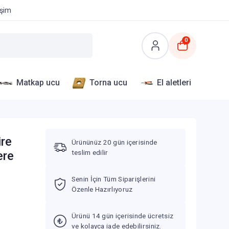
işim
0
Matkap ucu
Torna ucu
El aletleri
ire
Ürününüz 20 gün içerisinde
teslim edilir
ere
Senin İçin Tüm Siparişlerini
Özenle Hazırlıyoruz
Ürünü 14 gün içerisinde ücretsiz
ve kolayca iade edebilirsiniz.