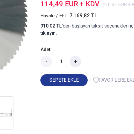
114,49 EUR + KDV
120,51 EUR +
7.169,82 TL
Havale / EFT:
910,02 TL
'den başlayan taksit seçenekleri iç
tıklayın.
Adet
-
+
SEPETE EKLE
FAVORİLERE EK