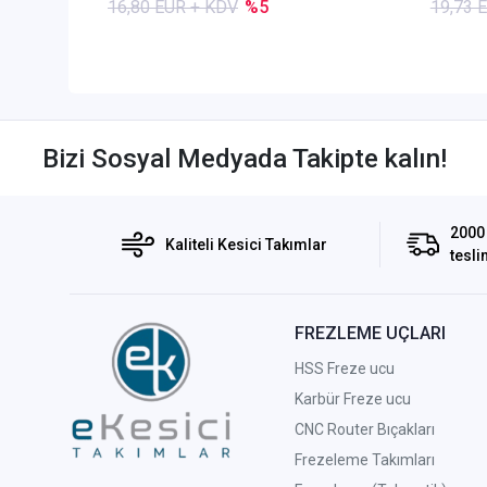
16,80 EUR + KDV
%5
19,73 
Bizi Sosyal Medyada Takipte kalın!
2000 
Kaliteli Kesici Takımlar
tesli
FREZLEME UÇLARI
HSS Freze ucu
Karbür Freze ucu
CNC Router Bıçakları
Frezeleme Takımları