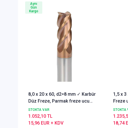
Aynı
Gün
Kargo
8,0 x 20 x 60, d2=8 mm ✓ Karbür
1,5 x 
Düz Freze, Parmak freze ucu
Freze u
Z=4,TiSiN Kaplamalı
STOKTA VAR
STOKTA 
1.052,10 TL
1.235,
15,96 EUR + KDV
18,74 