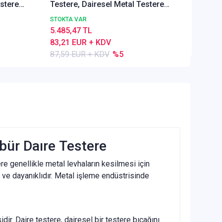
estere
Testere, Dairesel Metal Testere
90,80 
00
DIN1837 A, İnce Dişli,Z=100
STOKTA VAR
5.485,47 TL
83,21 EUR + KDV
87,59 EUR + KDV
%5
rbür Daıre Testere
ere genellikle metal levhaların kesilmesi için
ü ve dayanıklıdır. Metal işleme endüstrisinde
dir. Daire testere, dairesel bir testere bıçağını