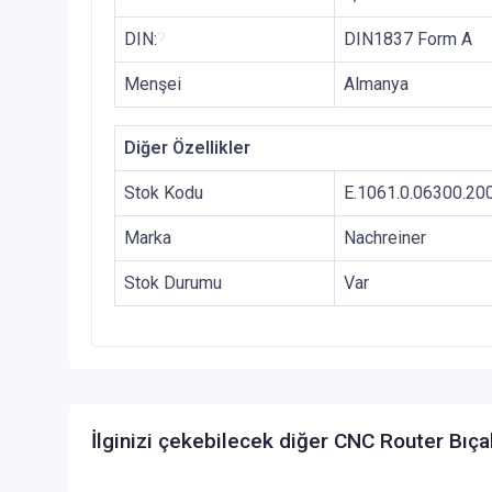
DIN:
?
DIN1837 Form A
Menşei
Almanya
Diğer Özellikler
Stok Kodu
E.1061.0.06300.20
Marka
Nachreiner
Stok Durumu
Var
İlginizi çekebilecek diğer CNC Router Bıça