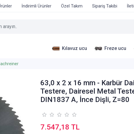
Ürünler
İndirimli Ürünler
Özel Takım
Sipariş Takibi
İlet
Kılavuz ucu
Freze ucu
achreiner
63,0 x 2 x 16 mm - Karbür Da
Testere, Dairesel Metal Test
DIN1837 A, İnce Dişli, Z=80
7.547,18 TL