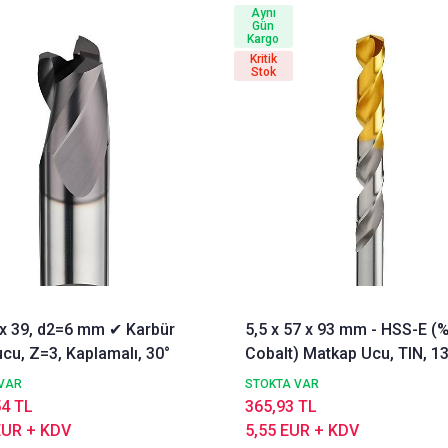
Aynı
Gün
Kargo
Kritik
Stok
3 x 39, d2=6 mm ✔ Karbür
5,5 x 57 x 93 mm - HSS-E (
cu, Z=3, Kaplamalı, 30°
Cobalt) Matkap Ucu, TIN, 13
DIN338 Delik Delme ucu,
VAR
STOKTA VAR
Nachreiner
54 TL
365,93 TL
EUR + KDV
5,55 EUR + KDV