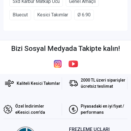
5xd Karbür Matkap Ucu
Genel Amaçlı
Bluecut
Kesici Takımlar
Ø 6.90
Bizi Sosyal Medyada Takipte kalın!
2000 TL üzeri siparişler
Kaliteli Kesici Takımlar
ücretsiz teslimat
Özel İndirimler
Piyasadaki en iyi fiyat /
eKesici.com'da
performans
FREZLEME UÇLARI