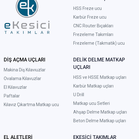
HSS Freze ucu
Karbür Freze ucu
CNC Router Bıçakları
Frezeleme Takımları
Frezeleme (Takmatik) ucu
DİŞ AÇMA UÇLARI
DELİK DELME MATKAP
UÇLARI
Makina Diş Kılavıuzlar
HSS ve HSSE Matkap uçları
Ovalama Kılavuzlar
Karbür Matkap uçları
El Kılavuzlar
U Drill
Paftalar
Matkap ucu Setleri
Kılavız Çıkartma Matkap ucu
A
hşap Delme Matkap uçları
Beton Delme Matkap uçları
EL ALETLERİ
EKESİCİ TAKIMLAR