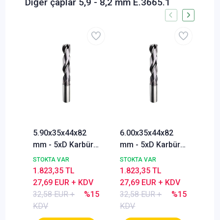
Diğer çaplar 5,9 - 8,2 mm E.3665.1
5.90x35x44x82
6.00x35x44x82
6.1
mm - 5xD Karbür
mm - 5xD Karbür
mm 
Matkap ucu,
Matkap ucu,
Mat
STOKTA VAR
STOKTA VAR
STO
BlueCut, 140°,
BlueCut, 140°,
Blu
1.823,35 TL
1.823,35 TL
2.8
Genal amaçlı
Genal amaçlı
Gen
27,69 EUR + KDV
27,69 EUR + KDV
42,
32,58 EUR +
%15
32,58 EUR +
%15
50,
KDV
KDV
KD