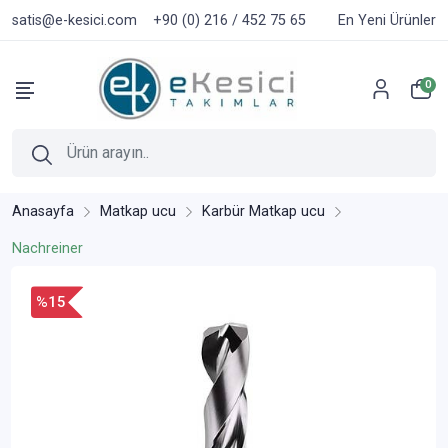
satis@e-kesici.com
+90 (0) 216 / 452 75 65
En Yeni Ürünler
0
Anasayfa
Matkap ucu
Karbür Matkap ucu
Nachreiner
%15