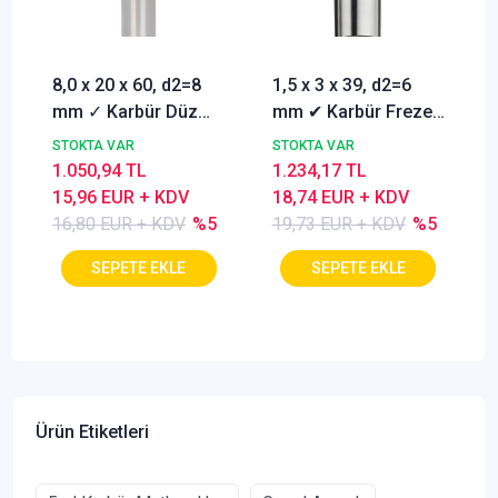
8,0 x 20 x 60, d2=8
1,5 x 3 x 39, d2=6
mm ✓ Karbür Düz
mm ✔ Karbür Freze
Freze, Parmak freze
ucu, Z=3, Kaplamalı,
STOKTA VAR
STOKTA VAR
ucu Z=4,TiSiN
30°
1.050,94 TL
1.234,17 TL
Kaplamalı
15,96 EUR + KDV
18,74 EUR + KDV
16,80 EUR + KDV
%5
19,73 EUR + KDV
%5
Ürün Etiketleri