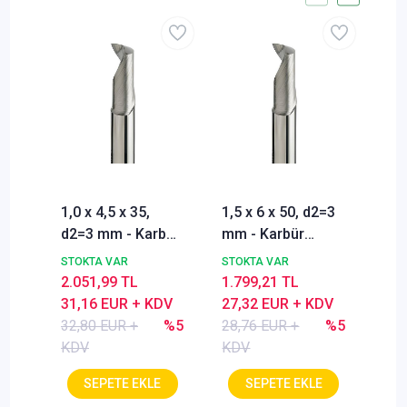
1,0 x 4,5 x 35,
1,5 x 6 x 50, d2=3
2,0
d2=3 mm - Karbür
mm - Karbür
mm 
Freze, Z=1, DIN
Freze, Z=1, 30º,
Fre
STOKTA VAR
STOKTA VAR
STO
6535 HA, 30º,
Keskin,
653
2.051,99 TL
1.799,21 TL
1.3
Keskin, Alu
Nachreiner
Kes
31,16 EUR + KDV
27,32 EUR + KDV
21,
32,80 EUR +
%5
28,76 EUR +
%5
22,
KDV
KDV
KD