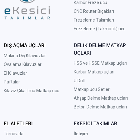
Karbür Freze ucu
CNC Router Bıçakları
Frezeleme Takımları
Frezeleme (Takmatik) ucu
DİŞ AÇMA UÇLARI
DELİK DELME MATKAP
UÇLARI
Makina Diş Kılavıuzlar
HSS ve HSSE Matkap uçları
Ovalama Kılavuzlar
Karbür Matkap uçları
El Kılavuzlar
U Drill
Paftalar
Matkap ucu Setleri
Kılavız Çıkartma Matkap ucu
A
hşap Delme Matkap uçları
Beton Delme Matkap uçları
EL ALETLERİ
EKESİCİ TAKIMLAR
Tornavida
İletişim