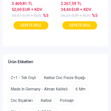
Keskin, Alu
3.469,81 TL
2.267,59 TL
52,69 EUR + KDV
34,44 EUR + KDV
55,47 EUR + KDV
%5
36,25 EUR + KDV
%5
Ürün Etiketleri
Z=1 - Tek Dişli
Karbür Cnc Freze Bıçağı
Made İn Germany - Alman Kaliteli
6 Mm
Cnc Bıçakları
Karbür
Polisajlı