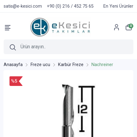
satis@e-kesici.com
+90 (0) 216 / 452 75 65
En Yeni Ürünler
0
Anasayfa
Freze ucu
Karbür Freze
Nachreiner
%5