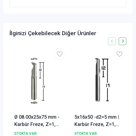
İlginizi Çekebilecek Diğer Ürünler
Ø 08.00x25x75 mm -
5x16x50 -d2=5 mm |
Karbür Freze, Z=1,
Karbür Freze, Z=1,
DIN 6535 HA, 30º,
30º, Keskin, Polisajli
STOKTA VAR
STOKTA VAR