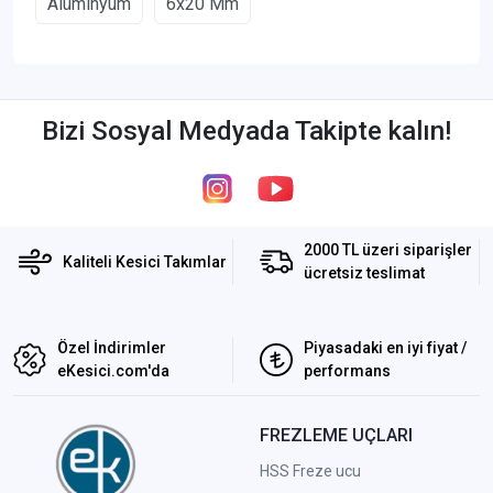
Alüminyum
6x20 Mm
Bizi Sosyal Medyada Takipte kalın!
2000 TL üzeri siparişler
Kaliteli Kesici Takımlar
ücretsiz teslimat
Özel İndirimler
Piyasadaki en iyi fiyat /
eKesici.com'da
performans
FREZLEME UÇLARI
HSS Freze ucu