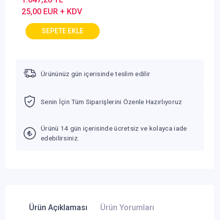
yüksek performanslı
25,00 EUR + KDV
metal matkap uçları,
kendinden
merkezlemeli matkap
uçları (5'li paket)
Ürününüz gün içerisinde teslim edilir
Senin İçin Tüm Siparişlerini Özenle Hazırlıyoruz
Ürünü 14 gün içerisinde ücretsiz ve kolayca iade
edebilirsiniz.
Ürün Açıklaması
Ürün Yorumları