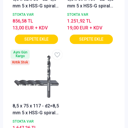
mm 5 x HSS-G spiral
mm 5 x HSS-G spiral
matkap ucu,
matkap ucu,
STOKTA VAR
STOKTA VAR
merkezleme uçlu,
merkezleme uçlu,
856,58 TL
1.251,92 TL
yüksek performanslı
yüksek performanslı
13,00 EUR + KDV
19,00 EUR + KDV
metal matkap uçları,
metal matkap uçları,
kendinden
kendinden
merkezlemeli matkap
merkezlemeli matkap
Aynı Gün
uçları (5'li paket)
uçları (5'li paket)
Kargo
Kritik Stok
8,5 x 75 x 117 - d2=8,5
mm 5 x HSS-G spiral
matkap ucu,
STOKTA VAR
merkezleme uçlu,
1.647,26 TL