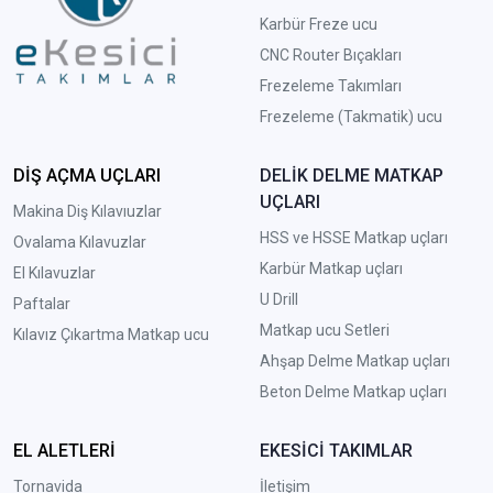
Karbür Freze ucu
CNC Router Bıçakları
Frezeleme Takımları
Frezeleme (Takmatik) ucu
DİŞ AÇMA UÇLARI
DELİK DELME MATKAP
UÇLARI
Makina Diş Kılavıuzlar
HSS ve HSSE Matkap uçları
Ovalama Kılavuzlar
Karbür Matkap uçları
El Kılavuzlar
U Drill
Paftalar
Matkap ucu Setleri
Kılavız Çıkartma Matkap ucu
A
hşap Delme Matkap uçları
Beton Delme Matkap uçları
EL ALETLERİ
EKESİCİ TAKIMLAR
Tornavida
İletişim