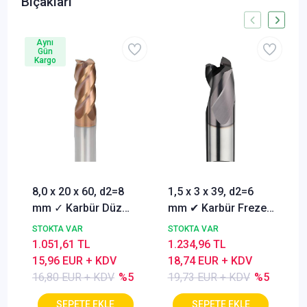
Bıçakları
Aynı
Gün
Kargo
8,0 x 20 x 60, d2=8
1,5 x 3 x 39, d2=6
mm ✓ Karbür Düz
mm ✔ Karbür Freze
Freze, Parmak freze
ucu, Z=3, Kaplamalı,
STOKTA VAR
STOKTA VAR
ucu Z=4,TiSiN
30°
1.051,61 TL
1.234,96 TL
Kaplamalı
15,96 EUR + KDV
18,74 EUR + KDV
16,80 EUR + KDV
%5
19,73 EUR + KDV
%5