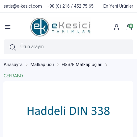
satis@e-kesici.com
+90 (0) 216 / 452 75 65
En Yeni Ürünler
0
Anasayfa
Matkap ucu
HSS/E Matkap uçları
GEFRABO