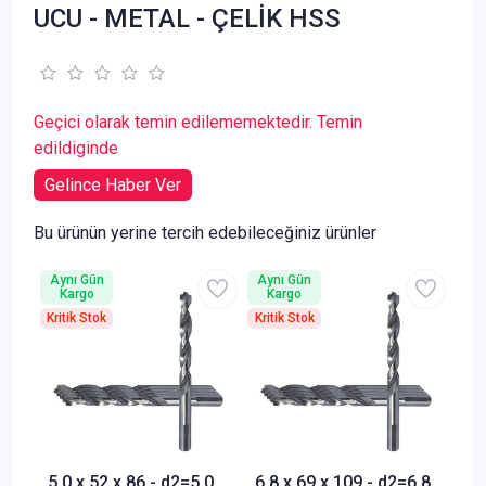
UCU - METAL - ÇELİK HSS
Geçici olarak temin edilememektedir. Temin
edildiginde
Gelince Haber Ver
Bu ürünün yerine tercih edebileceğiniz ürünler
Aynı Gün
Aynı Gün
Kargo
Kargo
Kritik Stok
Kritik Stok
5,0 x 52 x 86 - d2=5,0
6,8 x 69 x 109 - d2=6,8