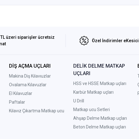
TL üzeri siparişler ücretsiz
Özel İndirimler eKesic
mat
DİŞ AÇMA UÇLARI
DELİK DELME MATKAP
UÇLARI
Makina Diş Kılavıuzlar
HSS ve HSSE Matkap uçları
Ovalama Kılavuzlar
Karbür Matkap uçları
El Kılavuzlar
U Drill
Paftalar
Matkap ucu Setleri
Kılavız Çıkartma Matkap ucu
A
hşap Delme Matkap uçları
Beton Delme Matkap uçları