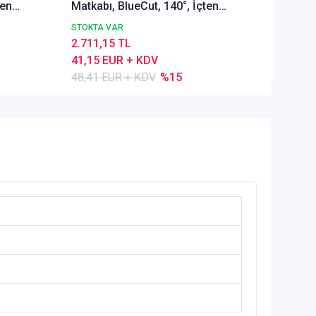
ten
Matkabı, BlueCut, 140°, İçten
69,33 
Soğutmalı
STOKTA VAR
2.711,15 TL
41,15 EUR + KDV
48,41 EUR + KDV
%15