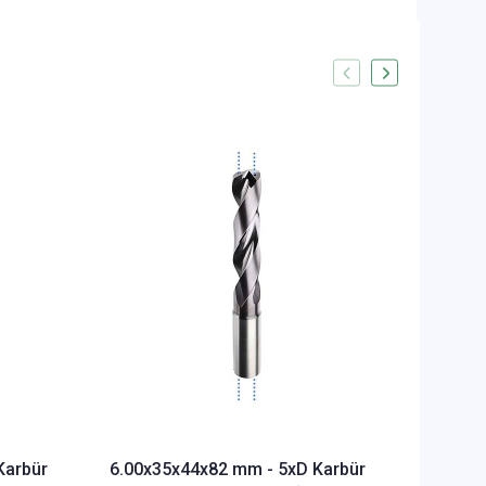
6.10x4
Matkabı
Soğutm
STOKTA 
3.883,1
Karbür
6.00x35x44x82 mm - 5xD Karbür
58,93 