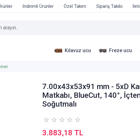
Ürünler
İndirimli Ürünler
Özel Takım
Sipariş Takibi
İlet
Kılavuz ucu
Freze ucu
iner
7.00x43x53x91 mm - 5xD Ka
Matkabı, BlueCut, 140°, İçte
Soğutmalı
3.883,18 TL