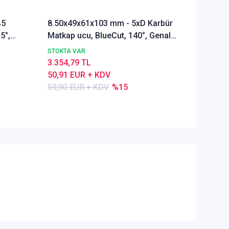
%5
8.50x49x61x103 mm - 5xD Karbür
Ø Rainb
5°,
Matkap ucu, BlueCut, 140°, Genal
Freze u
amaçlı
Alümyu
STOKTA VAR
STOKTA 
3.354,79 TL
5.289,4
50,91 EUR + KDV
80,28 E
59,90 EUR + KDV
%15
84,50 E