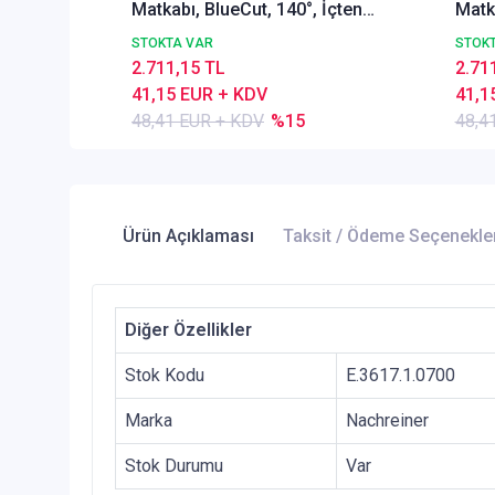
Matkabı, BlueCut, 140°, İçten
Matka
Soğutmalı
Soğu
STOKTA VAR
STOK
2.711,15 TL
2.71
41,15 EUR + KDV
41,1
48,41 EUR + KDV
%15
48,4
Ürün Açıklaması
Taksit / Ödeme Seçenekle
Diğer Özellikler
Stok Kodu
E.3617.1.0700
Marka
Nachreiner
Stok Durumu
Var