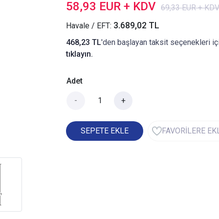
58,93 EUR + KDV
69,33 EUR + KD
3.689,02 TL
Havale / EFT:
468,23 TL
'den başlayan taksit seçenekleri iç
tıklayın.
Adet
-
+
SEPETE EKLE
FAVORİLERE EK