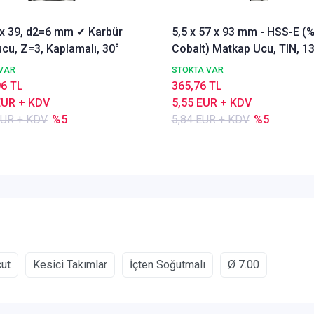
3 x 39, d2=6 mm ✔ Karbür
5,5 x 57 x 93 mm - HSS-E (
cu, Z=3, Kaplamalı, 30°
Cobalt) Matkap Ucu, TIN, 13
DIN338 Delik Delme ucu,
VAR
STOKTA VAR
Nachreiner
96 TL
365,76 TL
EUR + KDV
5,55 EUR + KDV
EUR + KDV
%5
5,84 EUR + KDV
%5
cut
Kesici Takımlar
İçten Soğutmalı
Ø 7.00