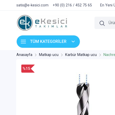
satis@e-kesici.com
+90 (0) 216 / 452 75 65
En Yeni 
TÜM KATEGORİLER
Anasayfa
Matkap ucu
Karbür Matkap ucu
Nachre
%15