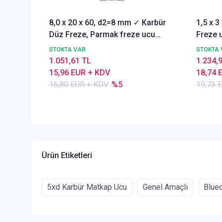
8,0 x 20 x 60, d2=8 mm ✓ Karbür
1,5 x 
Düz Freze, Parmak freze ucu
Freze u
Z=4,TiSiN Kaplamalı
STOKTA VAR
STOKTA 
1.051,61 TL
1.234,
15,96 EUR + KDV
18,74 
16,80 EUR + KDV
%5
19,73 
Ürün Etiketleri
5xd Karbür Matkap Ucu
Genel Amaçlı
Blue