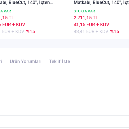
bı, BlueCut, 140°, İçten
Matkabı, BlueCut, 140°, İç
tmalı
Soğutmalı
TA VAR
STOKTA VAR
1,15 TL
2.711,15 TL
5 EUR + KDV
41,15 EUR + KDV
1 EUR + KDV
%15
48,41 EUR + KDV
%15
ri
Ürün Yorumları
Teklif İste