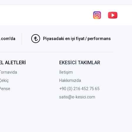
i.com'da
Piyasadaki en iyi fiyat / performans
EL ALETLERİ
EKESİCİ TAKIMLAR
Tornavida
İletişim
Çekiç
Hakkımızda
Pense
+90 (0) 216 452 75 65
satis@e-kesici.com