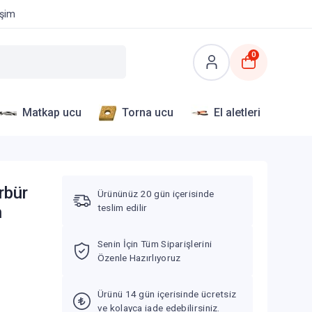
işim
0
Matkap ucu
Torna ucu
El aletleri
rbür
Ürününüz 20 gün içerisinde
teslim edilir
n
Senin İçin Tüm Siparişlerini
Özenle Hazırlıyoruz
Ürünü 14 gün içerisinde ücretsiz
ve kolayca iade edebilirsiniz.