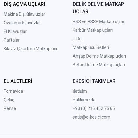
DİŞ AÇMA UÇLARI
DELİK DELME MATKAP
UÇLARI
Makina Diş Kılavıuzlar
HSS ve HSSE Matkap uçları
Ovalama Kılavuzlar
Karbür Matkap uçları
El Kılavuzlar
U Drill
Paftalar
Matkap ucu Setleri
Kılavız Çıkartma Matkap ucu
A
hşap Delme Matkap uçları
Beton Delme Matkap uçları
EL ALETLERİ
EKESİCİ TAKIMLAR
Tornavida
İletişim
Çekiç
Hakkımızda
Pense
+90 (0) 216 452 75 65
satis@e-kesici.com