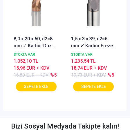
8,0 x 20 x 60, d2=8
1,5 x 3 x 39, d2=6
mm ✓ Karbür Düz
mm ✔ Karbür Freze
Freze, Parmak freze
ucu, Z=3, Kaplamalı,
STOKTA VAR
STOKTA VAR
ucu Z=4,TiSiN
30°
1.052,10 TL
1.235,54 TL
Kaplamalı
15,96 EUR + KDV
18,74 EUR + KDV
16,80 EUR + KDV
%5
19,73 EUR + KDV
%5
Bizi Sosyal Medyada Takipte kalın!