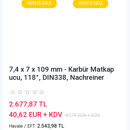
7,4 x 7 x 109 mm - Karbür Matkap
ucu, 118°, DIN338, Nachreiner
2.677,87 TL
40,62 EUR + KDV
47,79 EUR + KDV
2.543,98 TL
Havale / EFT: