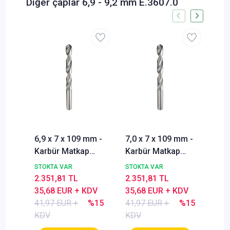
Diğer çaplar 6,9 - 9,2 mm E.3607.0
6,9 x 7 x 109 mm -
7,0 x 7 x 109 mm -
7,1
Karbür Matkap
Karbür Matkap
Kar
ucu, 118°, DIN338,
ucu, 118°, DIN338,
ucu
STOKTA VAR
STOKTA VAR
STO
Nachreiner
Nachreiner
Nac
2.351,81 TL
2.351,81 TL
2.6
35,68 EUR + KDV
35,68 EUR + KDV
40,
41,97 EUR +
%15
41,97 EUR +
%15
47,
KDV
KDV
KD