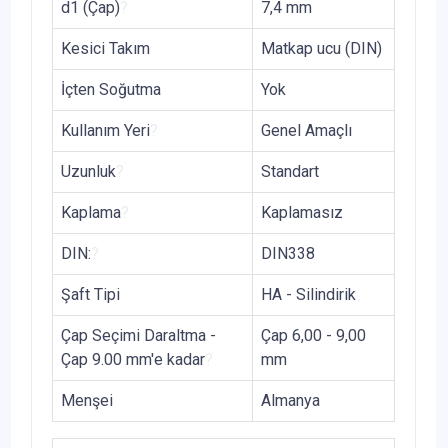
d1 (Çap)
?
7,4 mm
Kesici Takım
Matkap ucu (DIN)
İçten Soğutma
Yok
Kullanım Yeri
?
Genel Amaçlı
Uzunluk
?
Standart
Kaplama
?
Kaplamasız
DIN:
?
DIN338
Şaft Tipi
HA - Silindirik
Çap Seçimi Daraltma -
Çap 6,00 - 9,00
Çap 9.00 mm'e kadar
?
mm
Menşei
Almanya