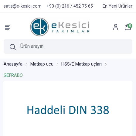
satis@e-kesici.com
+90 (0) 216 / 452 75 65
En Yeni Ürünler
0
Anasayfa
Matkap ucu
HSS/E Matkap uçları
GEFRABO