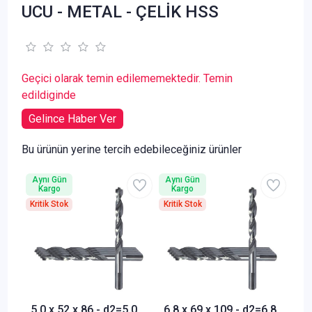
UCU - METAL - ÇELİK HSS
Geçici olarak temin edilememektedir. Temin
edildiginde
Gelince Haber Ver
Bu ürünün yerine tercih edebileceğiniz ürünler
Aynı Gün
Aynı Gün
Kargo
Kargo
Kritik Stok
Kritik Stok
5,0 x 52 x 86 - d2=5,0
6,8 x 69 x 109 - d2=6,8