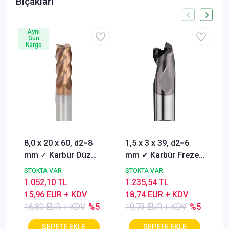
Bıçakları
Aynı
Gün
Kargo
8,0 x 20 x 60, d2=8
1,5 x 3 x 39, d2=6
mm ✓ Karbür Düz
mm ✔ Karbür Freze
Freze, Parmak freze
ucu, Z=3, Kaplamalı,
STOKTA VAR
STOKTA VAR
ucu Z=4,TiSiN
30°
1.052,10 TL
1.235,54 TL
Kaplamalı
15,96 EUR + KDV
18,74 EUR + KDV
16,80 EUR + KDV
%5
19,73 EUR + KDV
%5