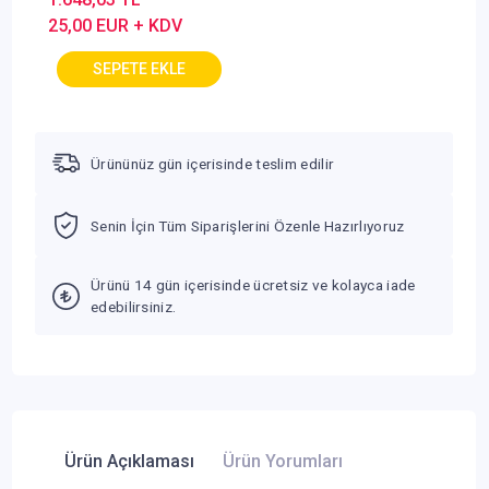
yüksek performanslı
25,00 EUR + KDV
metal matkap uçları,
kendinden
merkezlemeli matkap
uçları (5'li paket)
Ürününüz gün içerisinde teslim edilir
Senin İçin Tüm Siparişlerini Özenle Hazırlıyoruz
Ürünü 14 gün içerisinde ücretsiz ve kolayca iade
edebilirsiniz.
Ürün Açıklaması
Ürün Yorumları