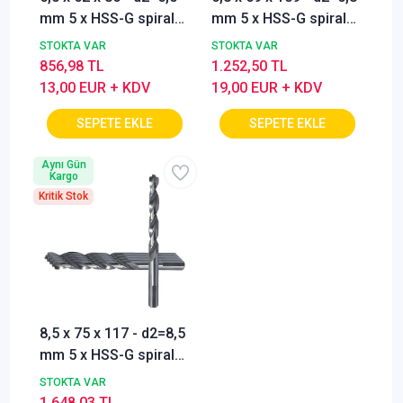
mm 5 x HSS-G spiral
mm 5 x HSS-G spiral
matkap ucu,
matkap ucu,
STOKTA VAR
STOKTA VAR
merkezleme uçlu,
merkezleme uçlu,
856,98 TL
1.252,50 TL
yüksek performanslı
yüksek performanslı
13,00 EUR + KDV
19,00 EUR + KDV
metal matkap uçları,
metal matkap uçları,
kendinden
kendinden
merkezlemeli matkap
merkezlemeli matkap
Aynı Gün
uçları (5'li paket)
uçları (5'li paket)
Kargo
Kritik Stok
8,5 x 75 x 117 - d2=8,5
mm 5 x HSS-G spiral
matkap ucu,
STOKTA VAR
merkezleme uçlu,
1.648,03 TL