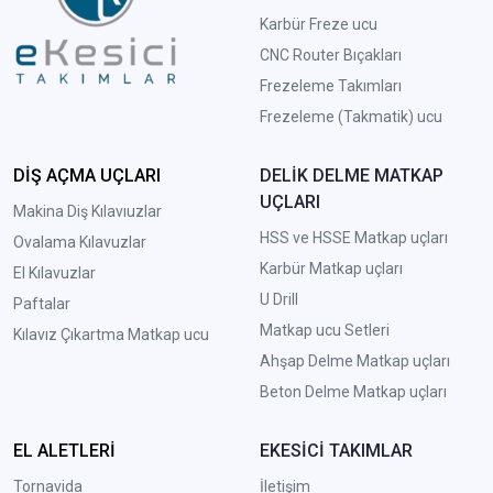
Karbür Freze ucu
CNC Router Bıçakları
Frezeleme Takımları
Frezeleme (Takmatik) ucu
DİŞ AÇMA UÇLARI
DELİK DELME MATKAP
UÇLARI
Makina Diş Kılavıuzlar
HSS ve HSSE Matkap uçları
Ovalama Kılavuzlar
Karbür Matkap uçları
El Kılavuzlar
U Drill
Paftalar
Matkap ucu Setleri
Kılavız Çıkartma Matkap ucu
A
hşap Delme Matkap uçları
Beton Delme Matkap uçları
EL ALETLERİ
EKESİCİ TAKIMLAR
Tornavida
İletişim