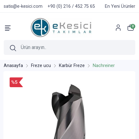
satis@e-kesici.com
+90 (0) 216 / 452 75 65
En Yeni Ürünler
0
Anasayfa
Freze ucu
Karbür Freze
Nachreiner
%5