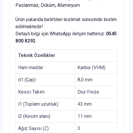
Paslanmaz, Döküm, Alüminyum
Ürün yukarıda belirtilen teslimat süresinde teslim
edilmektedir!
Detaylı bilgi için WhatsApp iletşim hattımız:
0545
800 8292
Teknik Özellikler
Ham madde
?
Karbür (VHM)
d1 (Çap)
?
8,0 mm
Kesici Takım
Düz Freze
l1 (Toplam uzunluk)
?
43 mm
l2 (Kesim alanı)
?
11 mm
Ağız Sayısı (Z)
?
3