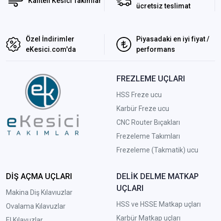
Kaliteli Kesici Takımlar
ücretsiz teslimat
Özel İndirimler
Piyasadaki en iyi fiyat /
eKesici.com'da
performans
FREZLEME UÇLARI
HSS Freze ucu
Karbür Freze ucu
CNC Router Bıçakları
Frezeleme Takımları
Frezeleme (Takmatik) ucu
DİŞ AÇMA UÇLARI
DELİK DELME MATKAP
UÇLARI
Makina Diş Kılavıuzlar
HSS ve HSSE Matkap uçları
Ovalama Kılavuzlar
Karbür Matkap uçları
El Kılavuzlar