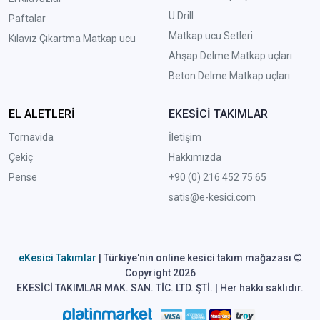
U Drill
Paftalar
Matkap ucu Setleri
Kılavız Çıkartma Matkap ucu
A
hşap Delme Matkap uçları
Beton Delme Matkap uçları
EL ALETLERİ
EKESİCİ TAKIMLAR
Tornavida
İletişim
Çekiç
Hakkımızda
Pense
+90 (0) 216 452 75 65
satis@e-kesici.com
eKesici Takımlar
| Türkiye'nin online kesici takım mağazası ©
Copyright 2026
EKESİCİ TAKIMLAR MAK. SAN. TİC. LTD. ŞTİ. | Her hakkı saklıdır.