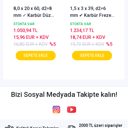
8,0 x 20 x 60, d2=8
1,5 x 3 x 39, d2=6
mm ✓ Karbür Düz
mm ✔ Karbür Freze
Freze, Parmak freze
ucu, Z=3, Kaplamalı,
STOKTA VAR
STOKTA VAR
ucu Z=4,TiSiN
30°
1.050,94 TL
1.234,17 TL
Kaplamalı
15,96 EUR + KDV
18,74 EUR + KDV
16,80 EUR + KDV
%5
19,73 EUR + KDV
%5
Bizi Sosyal Medyada Takipte kalın!
2000 TL üzeri siparişler