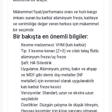
Mükemmel fiyat/performans oranı ve hızlı kargo
imkanı sunan bu karbür alüminyum freze, kaliteye
ve verimliliğe değer veren herkes için mükemmel
bir seçimdir.
Bir bakışta en önemli bilgiler:
Kesme malzemesi: VHM (katı karbür)
Tip: 3 kesme kenarı (Z=3) ve cilalı talaş flütlü
alüminyum freze/uç freze
Şaft: HA-Silindirik
Uygulama: Alüminyum, pirinç, bakır ve ahşap
ve MDF gibi demir dışı metaller (NF
metaller) için evrensel olarak uygulanabilir
katı karbür freze kesici
Versiyonlar: Standart, uzun ve ekstra uzun
seçilebilir
Özellikler: Düzgün çalışma ile düşük titreşim,
Hassas kesimler için köşe yarıçapı olmayan