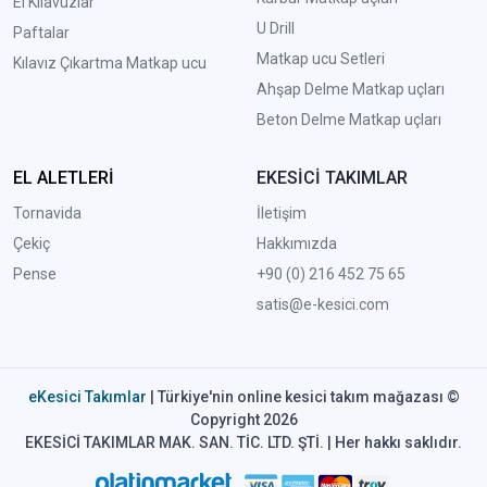
El Kılavuzlar
U Drill
Paftalar
Matkap ucu Setleri
Kılavız Çıkartma Matkap ucu
A
hşap Delme Matkap uçları
Beton Delme Matkap uçları
EL ALETLERİ
EKESİCİ TAKIMLAR
Tornavida
İletişim
Çekiç
Hakkımızda
Pense
+90 (0) 216 452 75 65
satis@e-kesici.com
eKesici Takımlar
| Türkiye'nin online kesici takım mağazası ©
Copyright 2026
EKESİCİ TAKIMLAR MAK. SAN. TİC. LTD. ŞTİ. | Her hakkı saklıdır.