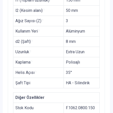
l1 (Toplam uzunluk)
?
150 mm
l2 (Kesim alanı)
?
50 mm
Ağız Sayısı (Z)
?
3
Kullanım Yeri
?
Alüminyum
d2 (Şaft)
?
8 mm
Uzunluk
?
Extra Uzun
Kaplama
?
Polisajlı
Helis Açısı
?
35°
Şaft Tipi
HA - Silindirik
Diğer Özellikler
Stok Kodu
F.1062.0800.150