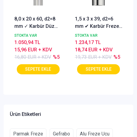
8,0 x 20 x 60, d2=8
1,5 x 3 x 39, d2=6
mm ✓ Karbür Düz
mm ✔ Karbür Freze
Freze, Parmak freze
ucu, Z=3, Kaplamalı,
STOKTA VAR
STOKTA VAR
ucu Z=4,TiSiN
30°
1.050,94 TL
1.234,17 TL
Kaplamalı
15,96 EUR + KDV
18,74 EUR + KDV
16,80 EUR + KDV
%5
19,73 EUR + KDV
%5
Ürün Etiketleri
Parmak Freze
Gefrabo
Alu Freze Ucu