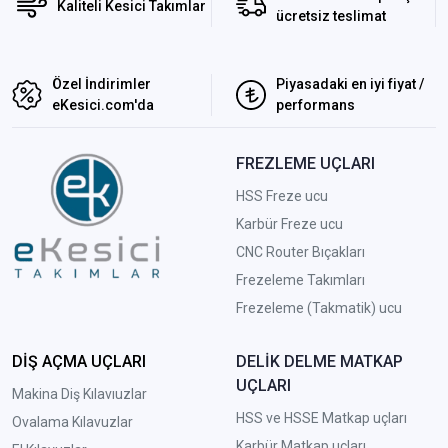
Kaliteli Kesici Takımlar
ücretsiz teslimat
Özel İndirimler
Piyasadaki en iyi fiyat /
eKesici.com'da
performans
FREZLEME UÇLARI
HSS Freze ucu
Karbür Freze ucu
CNC Router Bıçakları
Frezeleme Takımları
Frezeleme (Takmatik) ucu
DİŞ AÇMA UÇLARI
DELİK DELME MATKAP
UÇLARI
Makina Diş Kılavıuzlar
HSS ve HSSE Matkap uçları
Ovalama Kılavuzlar
Karbür Matkap uçları