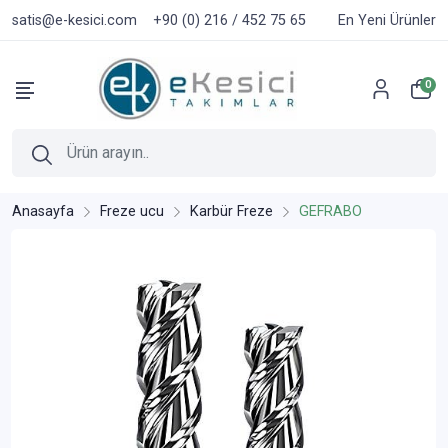
satis@e-kesici.com
+90 (0) 216 / 452 75 65
En Yeni Ürünler
0
Anasayfa
Freze ucu
Karbür Freze
GEFRABO