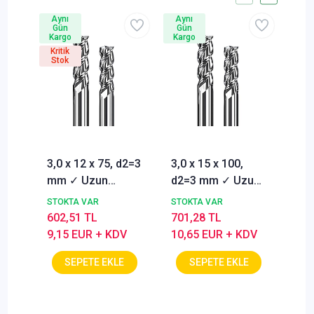
Aynı
Aynı
Ayn
Gün
Gün
Gü
Kargo
Kargo
Kar
Kritik
Krit
Stok
Sto
3,0 x 12 x 75, d2=3
3,0 x 15 x 100,
4,0
mm ✓ Uzun
d2=3 mm ✓ Uzun
mm
Karbür Freze ucu,
Karbür Freze ucu,
Kar
STOKTA VAR
STOKTA VAR
STO
Z=3, Alu
Z=3, Alu
Z=3
602,51 TL
701,28 TL
602
Frezeleme ucu,
Frezeleme ucu,
Fre
9,15 EUR + KDV
10,65 EUR + KDV
9,1
polısajlı ekstra
polısajlı ekstra
pol
uzun
uzun
uz