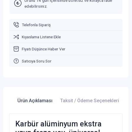
Ürünü 14 gün içerisinde ücretsiz ve kolayca iade
edebilirsiniz.
Telefonla Sipariş
Kıyaslama Listene Ekle
Fiyatı Düşünce Haber Ver
Satıcıya Soru Sor
Ürün Açıklaması
Taksit / Ödeme Seçenekleri
Ür
Karbür alüminyum ekstra