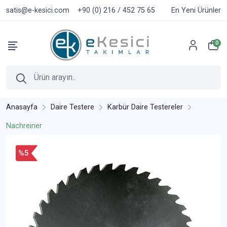
satis@e-kesici.com
+90 (0) 216 / 452 75 65
En Yeni Ürünler
0
Anasayfa
Daire Testere
Karbür Daire Testereler
Nachreiner
%5