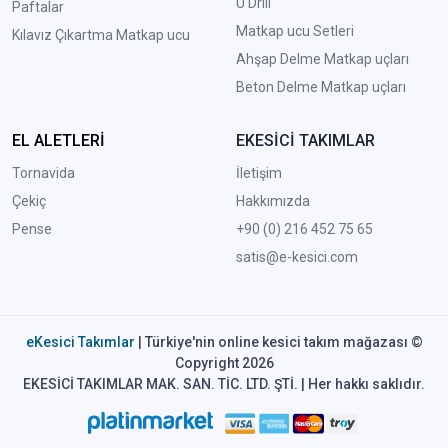
U Drill
Paftalar
Matkap ucu Setleri
Kılavız Çıkartma Matkap ucu
A
hşap Delme Matkap uçları
Beton Delme Matkap uçları
EL ALETLERİ
EKESİCİ TAKIMLAR
Tornavida
İletişim
Çekiç
Hakkımızda
Pense
+90 (0) 216 452 75 65
satis@e-kesici.com
eKesici Takımlar
| Türkiye'nin online kesici takım mağazası ©
Copyright 2026
EKESİCİ TAKIMLAR MAK. SAN. TİC. LTD. ŞTİ. | Her hakkı saklıdır.