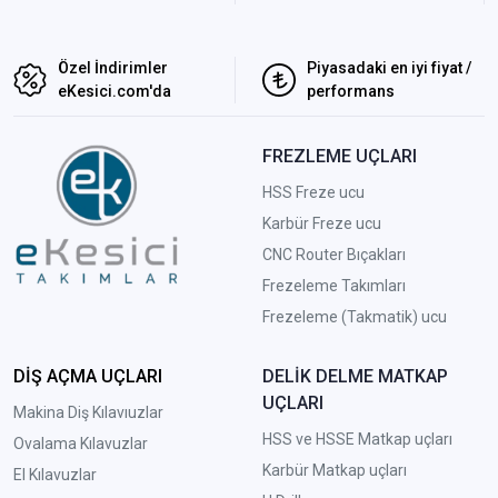
Özel İndirimler
Piyasadaki en iyi fiyat /
eKesici.com'da
performans
FREZLEME UÇLARI
HSS Freze ucu
Karbür Freze ucu
CNC Router Bıçakları
Frezeleme Takımları
Frezeleme (Takmatik) ucu
DİŞ AÇMA UÇLARI
DELİK DELME MATKAP
UÇLARI
Makina Diş Kılavıuzlar
HSS ve HSSE Matkap uçları
Ovalama Kılavuzlar
Karbür Matkap uçları
El Kılavuzlar