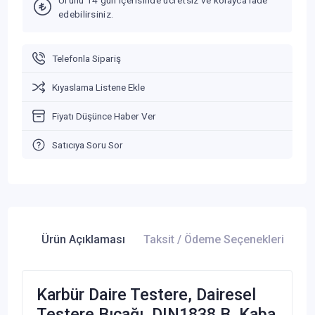
edebilirsiniz.
Telefonla Sipariş
Kıyaslama Listene Ekle
Fiyatı Düşünce Haber Ver
Satıcıya Soru Sor
Ürün Açıklaması
Taksit / Ödeme Seçenekleri
Ür
Karbür Daire Testere, Dairesel
Testere Bıçağı, DIN1838 B, Kaba