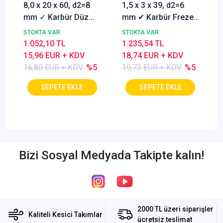
8,0 x 20 x 60, d2=8
1,5 x 3 x 39, d2=6
mm ✓ Karbür Düz
mm ✔ Karbür Freze
Freze, Parmak freze
ucu, Z=3, Kaplamalı,
STOKTA VAR
STOKTA VAR
ucu Z=4,TiSiN
30°
1.052,10 TL
1.235,54 TL
Kaplamalı
15,96 EUR + KDV
18,74 EUR + KDV
16,80 EUR + KDV
%5
19,73 EUR + KDV
%5
Bizi Sosyal Medyada Takipte kalın!
2000 TL üzeri siparişler
Kaliteli Kesici Takımlar
ücretsiz teslimat