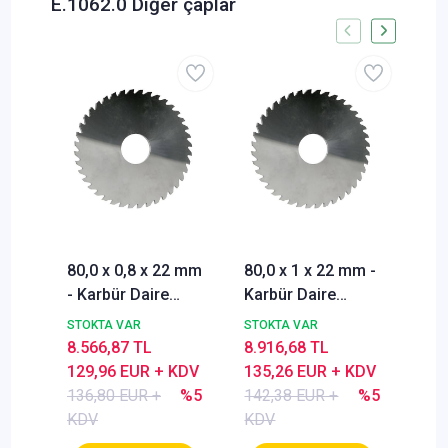
E.1062.0 Diğer çaplar
80,0 x 0,8 x 22 mm
80,0 x 1 x 22 mm -
80,
- Karbür Daire
Karbür Daire
- K
Testere, Dairesel
Testere, Dairesel
Tes
STOKTA VAR
STOKTA VAR
STO
Testere Bıçağı,
Testere Bıçağı,
Tes
8.566,87 TL
8.916,68 TL
9.1
DIN1838 B, Kaba
DIN1838 B, Kaba
DIN
129,96 EUR + KDV
135,26 EUR + KDV
138
Dişli, Z=64
Dişli, Z=48
Diş
136,80 EUR +
%5
142,38 EUR +
%5
146
KDV
KDV
KD