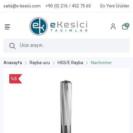
satis@e-kesici.com
+90 (0) 216 / 452 75 65
En Yeni Ürünler
0
Anasayfa
Rayba ucu
HSS/E Rayba
Nachreiner
%5