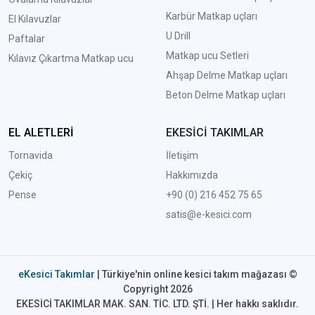
Karbür Matkap uçları
El Kılavuzlar
U Drill
Paftalar
Matkap ucu Setleri
Kılavız Çıkartma Matkap ucu
A
hşap Delme Matkap uçları
Beton Delme Matkap uçları
EL ALETLERİ
EKESİCİ TAKIMLAR
Tornavida
İletişim
Çekiç
Hakkımızda
Pense
+90 (0) 216 452 75 65
satis@e-kesici.com
eKesici Takımlar
| Türkiye'nin online kesici takım mağazası ©
Copyright 2026
EKESİCİ TAKIMLAR MAK. SAN. TİC. LTD. ŞTİ. | Her hakkı saklıdır.