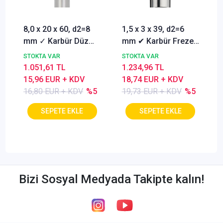
8,0 x 20 x 60, d2=8
1,5 x 3 x 39, d2=6
mm ✓ Karbür Düz
mm ✔ Karbür Freze
Freze, Parmak freze
ucu, Z=3, Kaplamalı,
STOKTA VAR
STOKTA VAR
ucu Z=4,TiSiN
30°
1.051,61 TL
1.234,96 TL
Kaplamalı
15,96 EUR + KDV
18,74 EUR + KDV
16,80 EUR + KDV
%5
19,73 EUR + KDV
%5
Bizi Sosyal Medyada Takipte kalın!