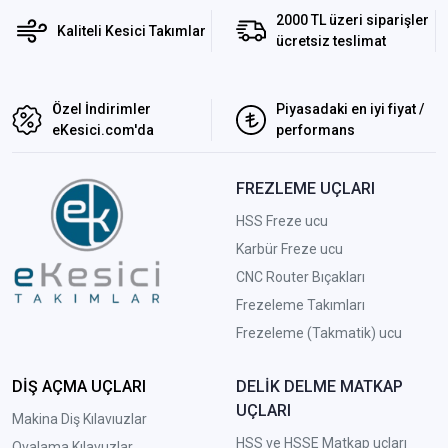
2000 TL üzeri siparişler
Kaliteli Kesici Takımlar
ücretsiz teslimat
Özel İndirimler
Piyasadaki en iyi fiyat /
eKesici.com'da
performans
FREZLEME UÇLARI
HSS Freze ucu
Karbür Freze ucu
CNC Router Bıçakları
Frezeleme Takımları
Frezeleme (Takmatik) ucu
DİŞ AÇMA UÇLARI
DELİK DELME MATKAP
UÇLARI
Makina Diş Kılavıuzlar
HSS ve HSSE Matkap uçları
Ovalama Kılavuzlar