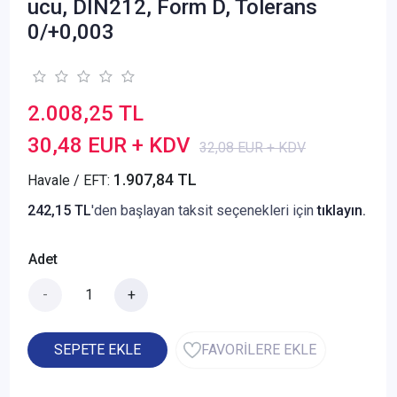
ucu, DIN212, Form D, Tolerans
0/+0,003
2.008,25 TL
30,48 EUR + KDV
32,08 EUR + KDV
1.907,84 TL
Havale / EFT:
242,15 TL
'den başlayan taksit seçenekleri için
tıklayın.
Adet
-
+
SEPETE EKLE
FAVORİLERE EKLE