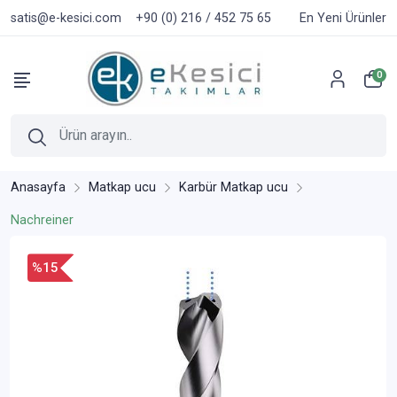
satis@e-kesici.com
+90 (0) 216 / 452 75 65
En Yeni Ürünler
0
Anasayfa
Matkap ucu
Karbür Matkap ucu
Nachreiner
%15