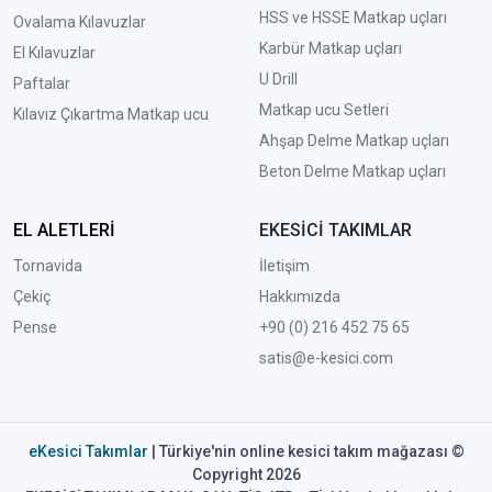
HSS ve HSSE Matkap uçları
Ovalama Kılavuzlar
Karbür Matkap uçları
El Kılavuzlar
U Drill
Paftalar
Matkap ucu Setleri
Kılavız Çıkartma Matkap ucu
A
hşap Delme Matkap uçları
Beton Delme Matkap uçları
EL ALETLERİ
EKESİCİ TAKIMLAR
Tornavida
İletişim
Çekiç
Hakkımızda
Pense
+90 (0) 216 452 75 65
satis@e-kesici.com
eKesici Takımlar
| Türkiye'nin online kesici takım mağazası ©
Copyright 2026