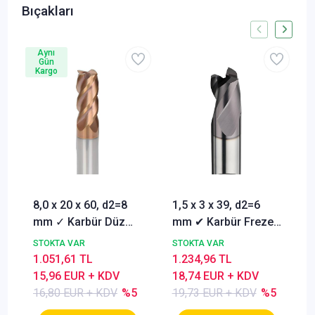
Bıçakları
Aynı
Gün
Kargo
8,0 x 20 x 60, d2=8
1,5 x 3 x 39, d2=6
mm ✓ Karbür Düz
mm ✔ Karbür Freze
Freze, Parmak freze
ucu, Z=3, Kaplamalı,
STOKTA VAR
STOKTA VAR
ucu Z=4,TiSiN
30°
1.051,61 TL
1.234,96 TL
Kaplamalı
15,96 EUR + KDV
18,74 EUR + KDV
16,80 EUR + KDV
%5
19,73 EUR + KDV
%5