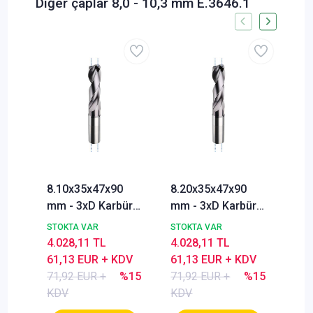
Diğer çaplar 8,0 - 10,3 mm E.3646.1
8.10x35x47x90
8.20x35x47x90
8.3
mm - 3xD Karbür
mm - 3xD Karbür
mm 
Matkabı, BlueCut,
Matkabı, BlueCut,
Mat
STOKTA VAR
STOKTA VAR
STO
140°, İçten
140°, İçten
140
4.028,11 TL
4.028,11 TL
4.0
Soğutmalı
Soğutmalı
Soğ
61,13 EUR + KDV
61,13 EUR + KDV
61,
71,92 EUR +
%15
71,92 EUR +
%15
71,
KDV
KDV
KD