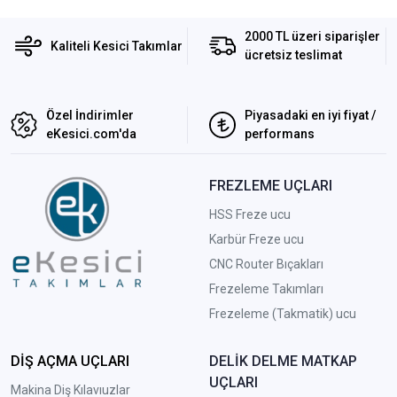
2000 TL üzeri siparişler
Kaliteli Kesici Takımlar
ücretsiz teslimat
Özel İndirimler
Piyasadaki en iyi fiyat /
eKesici.com'da
performans
FREZLEME UÇLARI
HSS Freze ucu
Karbür Freze ucu
CNC Router Bıçakları
Frezeleme Takımları
Frezeleme (Takmatik) ucu
DİŞ AÇMA UÇLARI
DELİK DELME MATKAP
UÇLARI
Makina Diş Kılavıuzlar