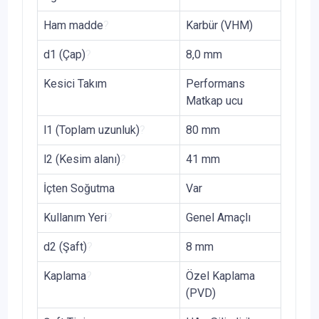
Ham madde
?
Karbür (VHM)
d1 (Çap)
?
8,0 mm
Kesici Takım
Performans
Matkap ucu
l1 (Toplam uzunluk)
?
80 mm
l2 (Kesim alanı)
?
41 mm
İçten Soğutma
Var
Kullanım Yeri
?
Genel Amaçlı
d2 (Şaft)
?
8 mm
Kaplama
?
Özel Kaplama
(PVD)