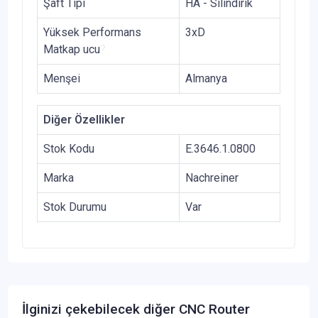
Şaft Tipi
HA - Silindirik
Yüksek Performans
3xD
Matkap ucu
?
Menşei
Almanya
Diğer Özellikler
Stok Kodu
E.3646.1.0800
Marka
Nachreiner
Stok Durumu
Var
İlginizi çekebilecek diğer CNC Router