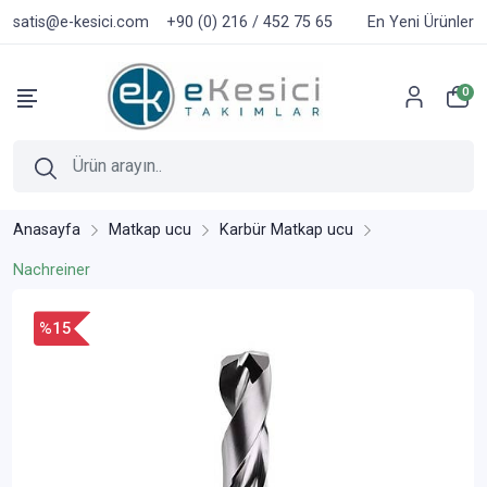
satis@e-kesici.com
+90 (0) 216 / 452 75 65
En Yeni Ürünler
0
Anasayfa
Matkap ucu
Karbür Matkap ucu
Nachreiner
%15