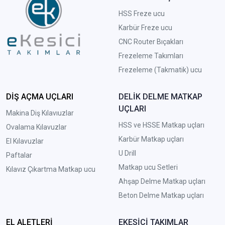
HSS Freze ucu
Karbür Freze ucu
CNC Router Bıçakları
Frezeleme Takımları
Frezeleme (Takmatik) ucu
DİŞ AÇMA UÇLARI
DELİK DELME MATKAP
UÇLARI
Makina Diş Kılavıuzlar
HSS ve HSSE Matkap uçları
Ovalama Kılavuzlar
Karbür Matkap uçları
El Kılavuzlar
U Drill
Paftalar
Matkap ucu Setleri
Kılavız Çıkartma Matkap ucu
A
hşap Delme Matkap uçları
Beton Delme Matkap uçları
EL ALETLERİ
EKESİCİ TAKIMLAR