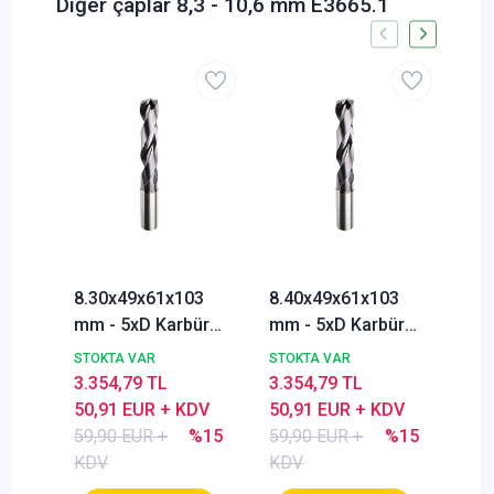
Diğer çaplar 8,3 - 10,6 mm E3665.1
8.30x49x61x103
8.40x49x61x103
8.5
mm - 5xD Karbür
mm - 5xD Karbür
mm 
Matkap ucu,
Matkap ucu,
Mat
STOKTA VAR
STOKTA VAR
STO
BlueCut, 140°,
BlueCut, 140°,
Blu
3.354,79 TL
3.354,79 TL
3.3
Genal amaçlı
Genal amaçlı
Gen
50,91 EUR + KDV
50,91 EUR + KDV
50,
59,90 EUR +
%15
59,90 EUR +
%15
59,
KDV
KDV
KD