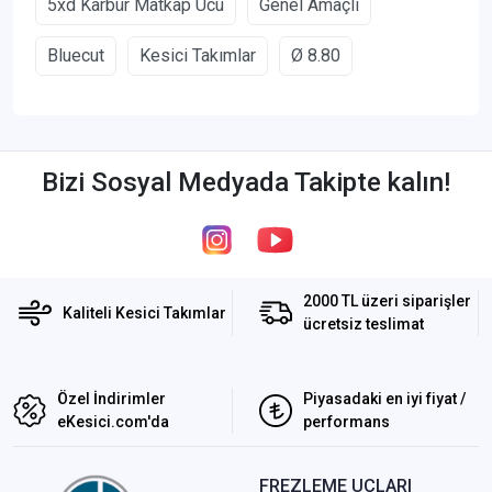
5xd Karbür Matkap Ucu
Genel Amaçlı
Bluecut
Kesici Takımlar
Ø 8.80
Bizi Sosyal Medyada Takipte kalın!
2000 TL üzeri siparişler
Kaliteli Kesici Takımlar
ücretsiz teslimat
Özel İndirimler
Piyasadaki en iyi fiyat /
eKesici.com'da
performans
FREZLEME UÇLARI