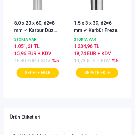
8,0 x 20 x 60, d2=8
1,5 x 3 x 39, d2=6
mm ✓ Karbür Düz
mm ✔ Karbür Freze
Freze, Parmak freze
ucu, Z=3, Kaplamalı,
STOKTA VAR
STOKTA VAR
ucu Z=4,TiSiN
30°
1.051,61 TL
1.234,96 TL
Kaplamalı
15,96 EUR + KDV
18,74 EUR + KDV
16,80 EUR + KDV
%5
19,73 EUR + KDV
%5
Ürün Etiketleri