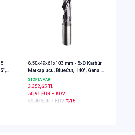
%5
8.50x49x61x103 mm - 5xD Karbür
Ø Rainb
5°,
Matkap ucu, BlueCut, 140°, Genal
Freze u
amaçlı
Alümyu
STOKTA VAR
STOKTA 
3.352,65 TL
5.286,1
50,91 EUR + KDV
80,28 E
59,90 EUR + KDV
%15
84,50 E