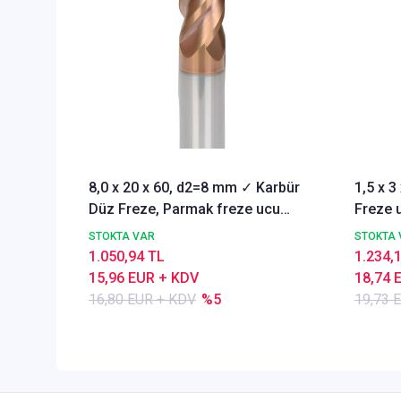
8,0 x 20 x 60, d2=8 mm ✓ Karbür
1,5 x 
Düz Freze, Parmak freze ucu
Freze u
Z=4,TiSiN Kaplamalı
STOKTA VAR
STOKTA 
1.050,94 TL
1.234,
15,96 EUR + KDV
18,74 
16,80 EUR + KDV
%5
19,73 