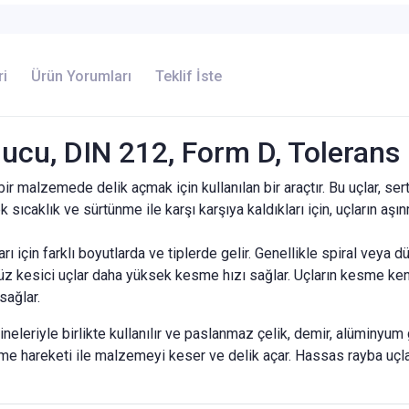
ri
Ürün Yorumları
Teklif İste
cu, DIN 212, Form D, Tolerans
r malzemede delik açmak için kullanılan bir araçtır. Bu uçlar, se
 sıcaklık ve sürtünme ile karşı karşıya kaldıkları için, uçların aşı
ı için farklı boyutlarda ve tiplerde gelir. Genellikle spiral veya dü
z kesici uçlar daha yüksek kesme hızı sağlar. Uçların kesme kenarl
sağlar.
eleriyle birlikte kullanılır ve paslanmaz çelik, demir, alüminyum 
önme hareketi ile malzemeyi keser ve delik açar. Hassas rayba uçla