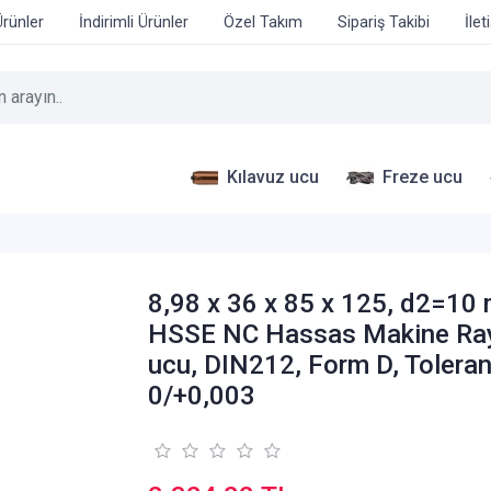
Ürünler
İndirimli Ürünler
Özel Takım
Sipariş Takibi
İlet
Kılavuz ucu
Freze ucu
8,98 x 36 x 85 x 125, d2=10
HSSE NC Hassas Makine Ra
ucu, DIN212, Form D, Tolera
0/+0,003