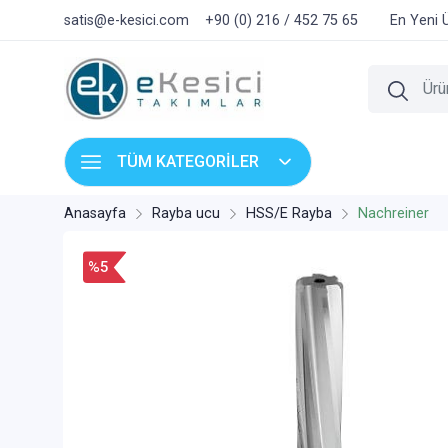
satis@e-kesici.com
+90 (0) 216 / 452 75 65
En Yeni 
TÜM KATEGORİLER
Anasayfa
Rayba ucu
HSS/E Rayba
Nachreiner
%5