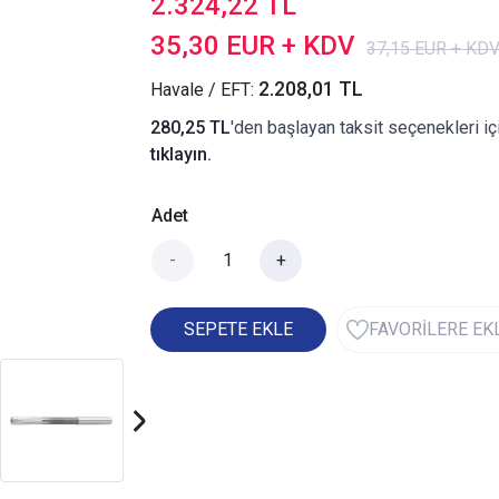
2.324,22 TL
35,30 EUR + KDV
37,15 EUR + KD
2.208,01 TL
Havale / EFT:
280,25 TL
'den başlayan taksit seçenekleri iç
tıklayın.
Adet
-
+
SEPETE EKLE
FAVORİLERE EK