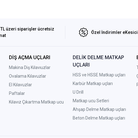
TL üzeri siparişler ücretsiz
Özel İndirimler eKesic
mat
DİŞ AÇMA UÇLARI
DELİK DELME MATKAP
UÇLARI
Makina Diş Kılavıuzlar
HSS ve HSSE Matkap uçları
Ovalama Kılavuzlar
Karbür Matkap uçları
El Kılavuzlar
U Drill
Paftalar
Matkap ucu Setleri
Kılavız Çıkartma Matkap ucu
A
hşap Delme Matkap uçları
Beton Delme Matkap uçları