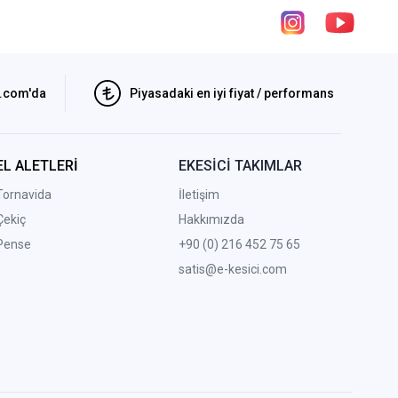
i.com'da
Piyasadaki en iyi fiyat / performans
EL ALETLERİ
EKESİCİ TAKIMLAR
Tornavida
İletişim
Çekiç
Hakkımızda
Pense
+90 (0) 216 452 75 65
satis@e-kesici.com