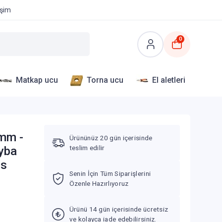
işim
0
Matkap ucu
Torna ucu
El aletleri
 mm -
Ürününüz 20 gün içerisinde
teslim edilir
yba
ns
Senin İçin Tüm Siparişlerini
Özenle Hazırlıyoruz
Ürünü 14 gün içerisinde ücretsiz
ve kolayca iade edebilirsiniz.