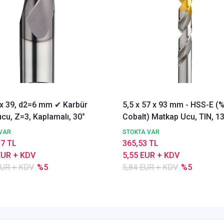
3 x 39, d2=6 mm ✔ Karbür
5,5 x 57 x 93 mm - HSS-E (
cu, Z=3, Kaplamalı, 30°
Cobalt) Matkap Ucu, TIN, 13
DIN338 Delik Delme ucu,
VAR
STOKTA VAR
Nachreiner
17 TL
365,53 TL
EUR + KDV
5,55 EUR + KDV
EUR + KDV
%5
5,84 EUR + KDV
%5