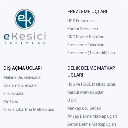
FREZLEME UÇLARI
HSS Freze ucu
Karbür Freze ucu
CNC Router Bıçakları
Frezeleme Takımları
Frezeleme (Takmatik) ucu
DİŞ AÇMA UÇLARI
DELİK DELME MATKAP
UÇLARI
Makina Diş Kılavıuzlar
HSS ve HSSE Matkap uçları
Ovalama Kılavuzlar
Karbür Matkap uçları
El Kılavuzlar
U Drill
Paftalar
Matkap ucu Setleri
Kılavız Çıkartma Matkap ucu
A
hşap Delme Matkap uçları
Beton Delme Matkap uçları