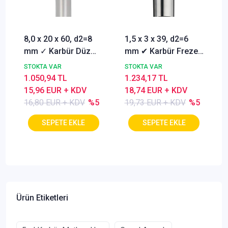
8,0 x 20 x 60, d2=8
1,5 x 3 x 39, d2=6
mm ✓ Karbür Düz
mm ✔ Karbür Freze
Freze, Parmak freze
ucu, Z=3, Kaplamalı,
STOKTA VAR
STOKTA VAR
ucu Z=4,TiSiN
30°
1.050,94 TL
1.234,17 TL
Kaplamalı
15,96 EUR + KDV
18,74 EUR + KDV
16,80 EUR + KDV
%5
19,73 EUR + KDV
%5
Ürün Etiketleri