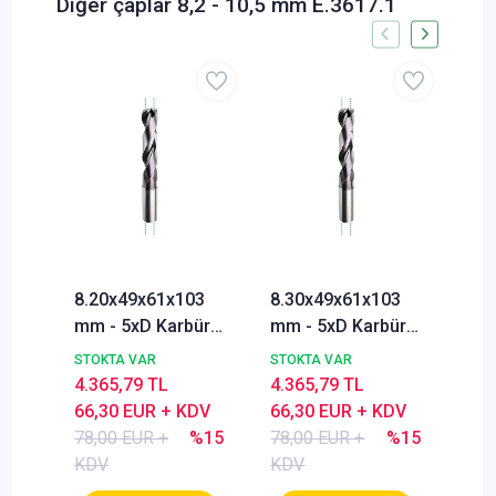
Diğer çaplar 8,2 - 10,5 mm E.3617.1
8.20x49x61x103
8.30x49x61x103
8.4
mm - 5xD Karbür
mm - 5xD Karbür
mm 
Matkabı, BlueCut,
Matkabı, BlueCut,
Mat
STOKTA VAR
STOKTA VAR
STO
140°, İçten
140°, İçten
140
4.365,79 TL
4.365,79 TL
4.3
Soğutmalı
Soğutmalı
Soğ
66,30 EUR + KDV
66,30 EUR + KDV
66,
78,00 EUR +
%15
78,00 EUR +
%15
78,
KDV
KDV
KD