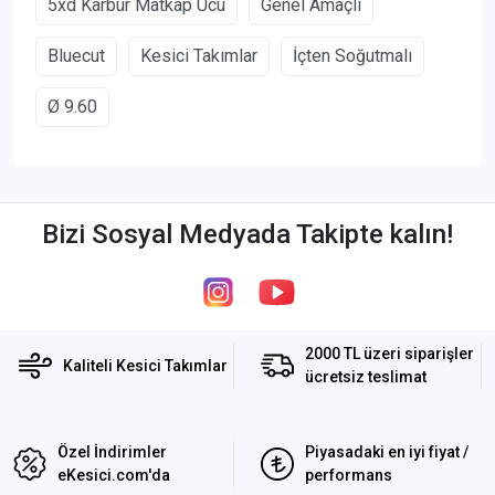
5xd Karbür Matkap Ucu
Genel Amaçlı
Bluecut
Kesici Takımlar
İçten Soğutmalı
Ø 9.60
Bizi Sosyal Medyada Takipte kalın!
2000 TL üzeri siparişler
Kaliteli Kesici Takımlar
ücretsiz teslimat
Özel İndirimler
Piyasadaki en iyi fiyat /
eKesici.com'da
performans