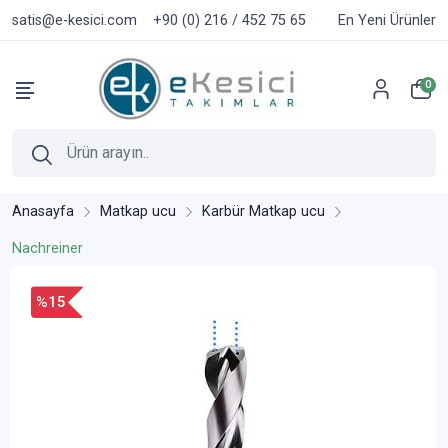
satis@e-kesici.com
+90 (0) 216 / 452 75 65
En Yeni Ürünler
0
Anasayfa
Matkap ucu
Karbür Matkap ucu
Nachreiner
%15