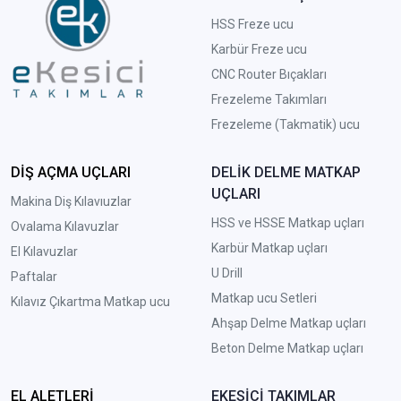
HSS Freze ucu
Karbür Freze ucu
CNC Router Bıçakları
Frezeleme Takımları
Frezeleme (Takmatik) ucu
DİŞ AÇMA UÇLARI
DELİK DELME MATKAP
UÇLARI
Makina Diş Kılavıuzlar
HSS ve HSSE Matkap uçları
Ovalama Kılavuzlar
Karbür Matkap uçları
El Kılavuzlar
U Drill
Paftalar
Matkap ucu Setleri
Kılavız Çıkartma Matkap ucu
A
hşap Delme Matkap uçları
Beton Delme Matkap uçları
EL ALETLERİ
EKESİCİ TAKIMLAR