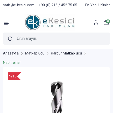
satis@e-kesici.com
+90 (0) 216 / 452 75 65
En Yeni Ürünler
0
Anasayfa
Matkap ucu
Karbür Matkap ucu
Nachreiner
%15