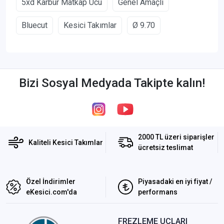
5xd Karbür Matkap Ucu
Genel Amaçlı
Bluecut
Kesici Takımlar
Ø 9.70
Bizi Sosyal Medyada Takipte kalın!
2000 TL üzeri siparişler
Kaliteli Kesici Takımlar
ücretsiz teslimat
Özel İndirimler
Piyasadaki en iyi fiyat /
eKesici.com'da
performans
FREZLEME UÇLARI