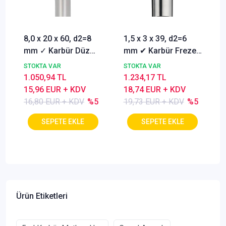
8,0 x 20 x 60, d2=8
1,5 x 3 x 39, d2=6
mm ✓ Karbür Düz
mm ✔ Karbür Freze
Freze, Parmak freze
ucu, Z=3, Kaplamalı,
STOKTA VAR
STOKTA VAR
ucu Z=4,TiSiN
30°
1.050,94 TL
1.234,17 TL
Kaplamalı
15,96 EUR + KDV
18,74 EUR + KDV
16,80 EUR + KDV
%5
19,73 EUR + KDV
%5
Ürün Etiketleri