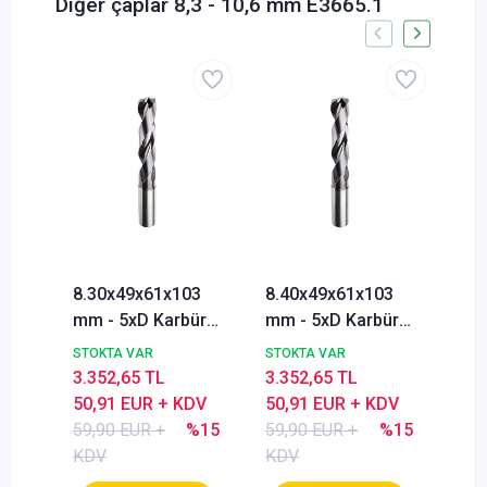
Diğer çaplar 8,3 - 10,6 mm E3665.1
8.30x49x61x103
8.40x49x61x103
8.5
mm - 5xD Karbür
mm - 5xD Karbür
mm 
Matkap ucu,
Matkap ucu,
Mat
STOKTA VAR
STOKTA VAR
STO
BlueCut, 140°,
BlueCut, 140°,
Blu
3.352,65 TL
3.352,65 TL
3.3
Genal amaçlı
Genal amaçlı
Gen
50,91 EUR + KDV
50,91 EUR + KDV
50,
59,90 EUR +
%15
59,90 EUR +
%15
59,
KDV
KDV
KD