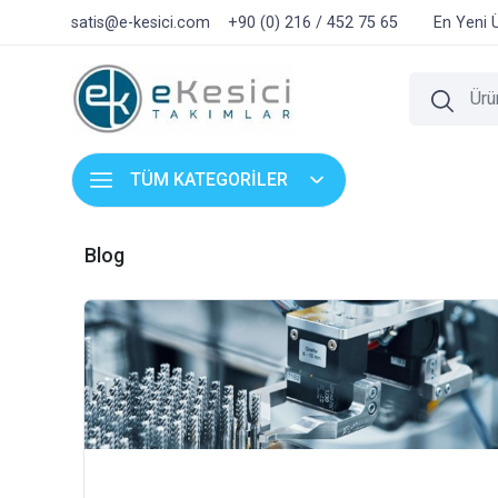
satis@e-kesici.com
+90 (0) 216 / 452 75 65
En Yeni 
TÜM KATEGORİLER
Blog