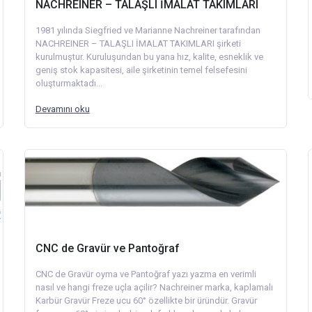
NACHREINER – TALAŞLI İMALAT TAKIMLARI
1981 yılında Siegfried ve Marianne Nachreiner tarafından
NACHREINER – TALAŞLI İMALAT TAKIMLARI şirketi
kurulmuştur. Kuruluşundan bu yana hız, kalite, esneklik ve
geniş stok kapasitesi, aile şirketinin temel felsefesini
oluşturmaktadı...
Devamını oku
CNC de Gravür ve Pantoğraf
CNC de Gravür oyma ve Pantoğraf yazı yazma en verimli
nasıl ve hangi freze uçla açilir? Nachreiner marka, kaplamalı
Karbür Gravür Freze ucu 60° özellikte bir üründür. Gravür