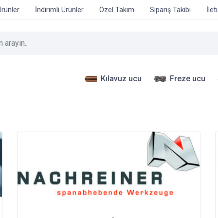
Ürünler
İndirimli Ürünler
Özel Takım
Sipariş Takibi
İlet
Kılavuz ucu
Freze ucu