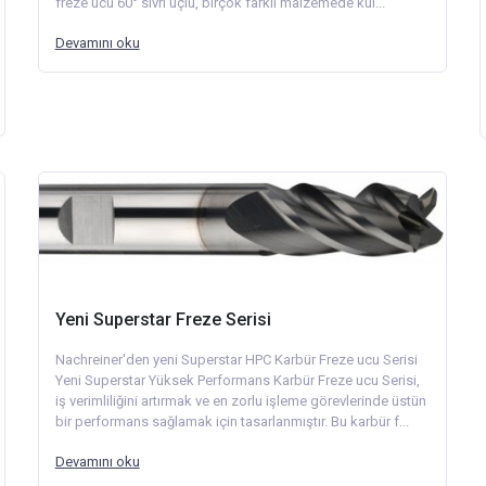
freze ucu 60° sivri uçlu, birçok farklı malzemede kul...
Devamını oku
Yeni Superstar Freze Serisi
Nachreiner'den yeni Superstar HPC Karbür Freze ucu Serisi
Yeni Superstar Yüksek Performans Karbür Freze ucu Serisi,
iş verimliliğini artırmak ve en zorlu işleme görevlerinde üstün
bir performans sağlamak için tasarlanmıştır. Bu karbür f...
Devamını oku