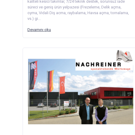
kaliteli kesici takımlar, 7/24 teknik destek, sorunsuz iade
süreci ve geniş ürün yelpazesi (Frezeleme, Delik açma,
oyma, Vidali Diş acma, raybalama, Havsa açma, tornalama,
vs.) gi...
Devamını oku