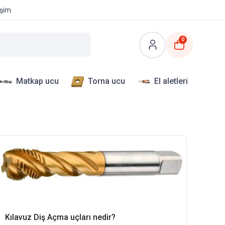
işim
0
Matkap ucu
Torna ucu
El aletleri
Kılavuz Diş Açma uçları nedir?