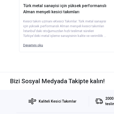
Türk metal sanayisi için yüksek performanslı
Alman menşeli kesici takımları
Kesici takım uzmanı eKesici Takımlar: Türk metal sanayisi
için yüksek performanslı Alman menşeli kesici takımları
İstanbul'daki stoğumuzdan hızlı teslimat süreleri
Türkiye'deki metal işleme sanayisinin kalite ve verimlilik ...
Devamını oku
Bizi Sosyal Medyada Takipte kalın!
2000 
Kaliteli Kesici Takımlar
tesli