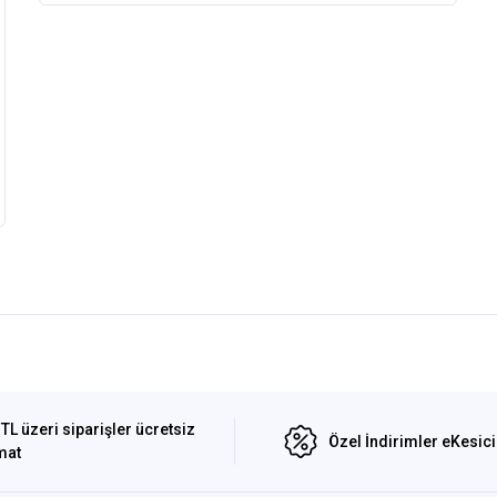
TL üzeri siparişler ücretsiz
Özel İndirimler eKesic
mat