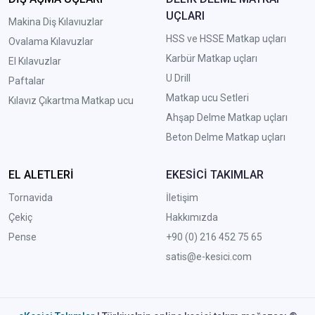
UÇLARI
Makina Diş Kılavıuzlar
HSS ve HSSE Matkap uçları
Ovalama Kılavuzlar
Karbür Matkap uçları
El Kılavuzlar
U Drill
Paftalar
Matkap ucu Setleri
Kılavız Çıkartma Matkap ucu
A
hşap Delme Matkap uçları
Beton Delme Matkap uçları
EL ALETLERİ
EKESİCİ TAKIMLAR
Tornavida
İletişim
Çekiç
Hakkımızda
Pense
+90 (0) 216 452 75 65
satis@e-kesici.com