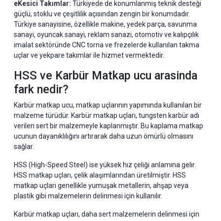
eKesici Tak
ı
mlar:
Türkiyede de konumlanmış teknik desteği
güçlü, stoklu ve çeşitlilik açısından zengin bir konumdadır.
Türkiye sanayisine, özellikle makine, yedek parça, savunma
sanayi, oyuncak sanayi, reklam sanazi, otomotiv ve kalıpçılık
imalat sektöründe CNC torna ve frezelerde kullanılan takma
uçlar ve yekpare takımlar ile hizmet vermektedir.
HSS ve Karbür Matkap ucu arasinda
fark nedir?
Karbür matkap ucu, matkap uçlarının yapımında kullanılan bir
malzeme türüdür. Karbür matkap uçları, tungsten karbür adı
verilen sert bir malzemeyle kaplanmıştır. Bu kaplama matkap
ucunun dayanıklılığını artırarak daha uzun ömürlü olmasını
sağlar.
HSS (High-Speed Steel) ise yüksek hız çeliği anlamına gelir.
HSS matkap uçları, çelik alaşımlarından üretilmiştir. HSS
matkap uçları genellikle yumuşak metallerin, ahşap veya
plastik gibi malzemelerin delinmesi için kullanılır.
Karbür matkap uçları, daha sert malzemelerin delinmesi için