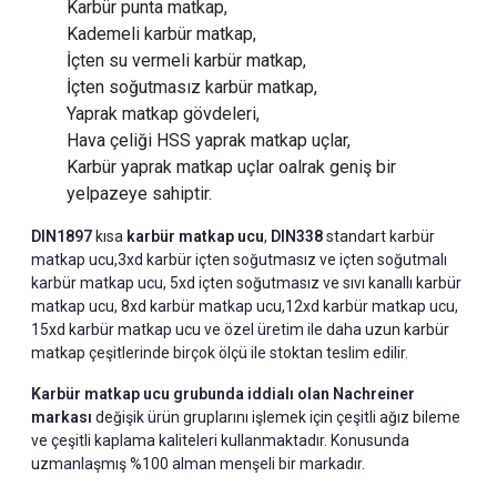
Karbür punta matkap,
Kademeli karbür matkap,
İçten su vermeli karbür matkap,
İçten soğutmasız karbür matkap,
Yaprak matkap gövdeleri,
Hava çeliği HSS yaprak matkap uçlar,
Karbür yaprak matkap uçlar oalrak geniş bir
yelpazeye sahiptir.
DIN1897
kısa
karbür matkap ucu
,
DIN338
standart karbür
matkap ucu,3xd karbür içten soğutmasız ve içten soğutmalı
karbür matkap ucu, 5xd içten soğutmasız ve sıvı kanallı karbür
matkap ucu, 8xd karbür matkap ucu,12xd karbür matkap ucu,
15xd karbür matkap ucu ve özel üretim ile daha uzun karbür
matkap çeşitlerinde birçok ölçü ile stoktan teslim edilir.
Karbür matkap ucu grubunda iddialı olan Nachreiner
markası
değişik ürün gruplarını işlemek için çeşitli ağız bileme
ve çeşitli kaplama kaliteleri kullanmaktadır. Konusunda
uzmanlaşmış %100 alman menşeli bir markadır.