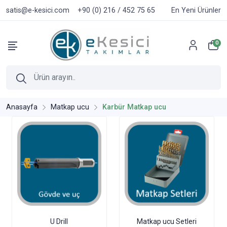
satis@e-kesici.com
+90 (0) 216 / 452 75 65
En Yeni Ürünler
0
Anasayfa
Matkap ucu
Karbür Matkap ucu
Matkap ucu Setleri
U Drill