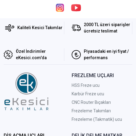
2000 TL üzeri siparişler
Kaliteli Kesici Takımlar
ücretsiz teslimat
Özel İndirimler
Piyasadaki en iyi fiyat /
eKesici.com'da
performans
FREZLEME UÇLARI
HSS Freze ucu
Karbür Freze ucu
CNC Router Bıçakları
Frezeleme Takımları
Frezeleme (Takmatik) ucu
DİŞ AÇMA UÇLARI
DELİK DELME MATKAP