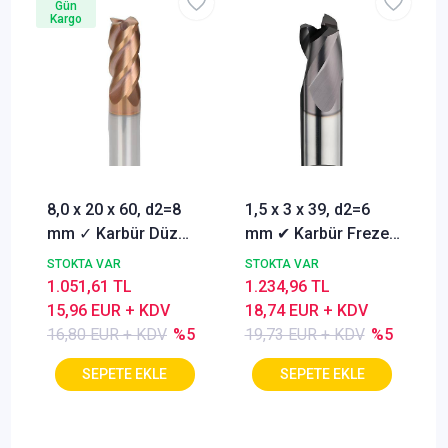
Gün
Kargo
8,0 x 20 x 60, d2=8
1,5 x 3 x 39, d2=6
mm ✓ Karbür Düz
mm ✔ Karbür Freze
Freze, Parmak freze
ucu, Z=3, Kaplamalı,
STOKTA VAR
STOKTA VAR
ucu Z=4,TiSiN
30°
1.051,61 TL
1.234,96 TL
Kaplamalı
15,96 EUR + KDV
18,74 EUR + KDV
16,80 EUR + KDV
%5
19,73 EUR + KDV
%5