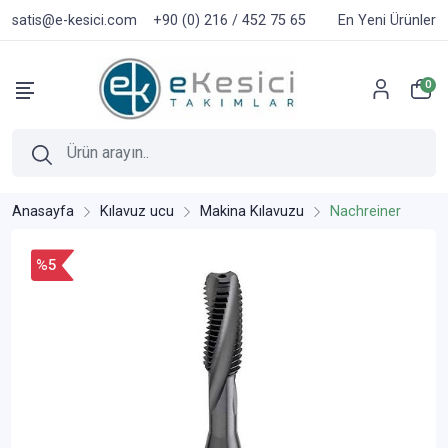
satis@e-kesici.com
+90 (0) 216 / 452 75 65
En Yeni Ürünler
0
Anasayfa
Kılavuz ucu
Makina Kılavuzu
Nachreiner
%5