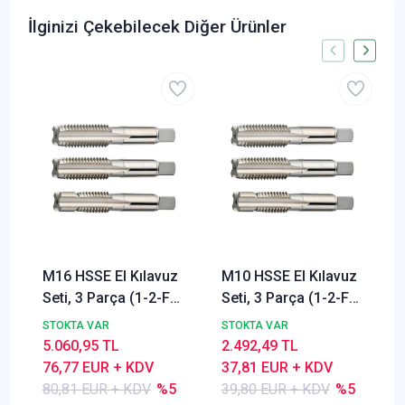
İlginizi Çekebilecek Diğer Ürünler
M16 HSSE El Kılavuz
M10 HSSE El Kılavuz
Seti, 3 Parça (1-2-F),
Seti, 3 Parça (1-2-F),
, 6HX, Düz Kanallı,
, 6HX, Düz Kanallı,
STOKTA VAR
STOKTA VAR
DIN 352, Paslanmaz
DIN 352, Paslanmaz
5.060,95 TL
2.492,49 TL
Çelik (Inox) İçin
Çelik (Inox) İçin
76,77 EUR + KDV
37,81 EUR + KDV
80,81 EUR + KDV
%5
39,80 EUR + KDV
%5