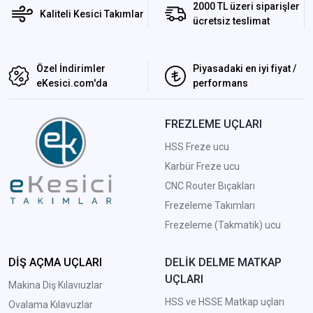
2000 TL üzeri siparişler
Kaliteli Kesici Takımlar
ücretsiz teslimat
Özel İndirimler
Piyasadaki en iyi fiyat /
eKesici.com'da
performans
FREZLEME UÇLARI
HSS Freze ucu
Karbür Freze ucu
CNC Router Bıçakları
Frezeleme Takımları
Frezeleme (Takmatik) ucu
DİŞ AÇMA UÇLARI
DELİK DELME MATKAP
UÇLARI
Makina Diş Kılavıuzlar
HSS ve HSSE Matkap uçları
Ovalama Kılavuzlar