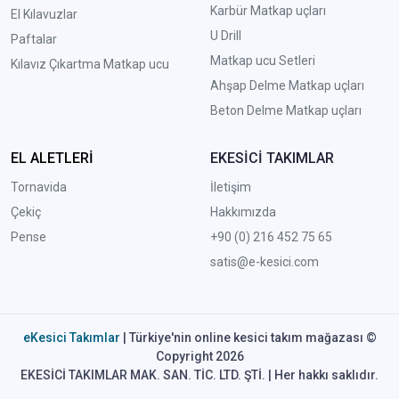
Karbür Matkap uçları
El Kılavuzlar
U Drill
Paftalar
Matkap ucu Setleri
Kılavız Çıkartma Matkap ucu
A
hşap Delme Matkap uçları
Beton Delme Matkap uçları
EL ALETLERİ
EKESİCİ TAKIMLAR
Tornavida
İletişim
Çekiç
Hakkımızda
Pense
+90 (0) 216 452 75 65
satis@e-kesici.com
eKesici Takımlar
| Türkiye'nin online kesici takım mağazası ©
Copyright 2026
EKESİCİ TAKIMLAR MAK. SAN. TİC. LTD. ŞTİ. | Her hakkı saklıdır.