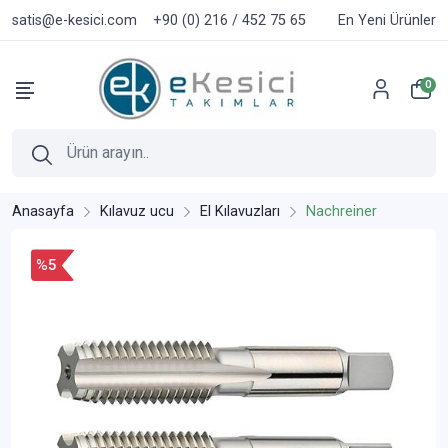
satis@e-kesici.com
+90 (0) 216 / 452 75 65
En Yeni Ürünler
0
Anasayfa
Kılavuz ucu
El Kılavuzları
Nachreiner
%5